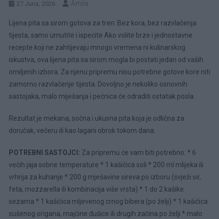
Amila
27 Juna, 2026
Lijena pita sa sirom gotova za tren: Bez kora, bez razvlačenja
tijesta, samo umutite i ispecite Ako volite brze i jednostavne
recepte koji ne zahtijevaju mnogo vremena ni kulinarskog
iskustva, ova lijena pita sa sirom mogla bi postati jedan od vaših
omiljenih izbora. Za njenu pripremu nisu potrebne gotove kore niti
zamorno razvlačenje tijesta. Dovoljno je nekoliko osnovnih
sastojaka, malo miješanja i pećnica će odraditi ostatak posla.
Rezultat je mekana, sočna i ukusna pita koja je odlična za
doručak, večeru ili kao lagani obrok tokom dana.
POTREBNI SASTOJCI:
Za pripremu će vam biti potrebno: * 6
većih jaja sobne temperature * 1 kašičica soli * 200 ml mlijeka ili
vrhnja za kuhanje * 200 g mješavine sireva po izboru (svježi sir,
feta, mozzarella ili kombinacija više vrsta) * 1 do 2 kašike
sezama * 1 kašičica mljevenog crnog bibera (po želji) * 1 kašičica
sušenog origana, majčine dušice ili drugih začina po želji * malo