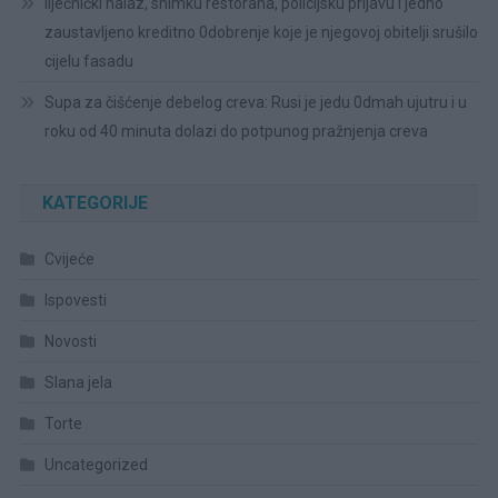
liječnički nalaz, snimku restorana, policijsku prijavu i jedno
zaustavljeno kreditno 0dobrenje koje je njegovoj obitelji srušilo
cijelu fasadu
Supa za čišćenje debelog creva: Rusi je jedu 0dmah ujutru i u
roku od 40 minuta dolazi do potpunog pražnjenja creva
KATEGORIJE
Cvijeće
Ispovesti
Novosti
Slana jela
Torte
Uncategorized