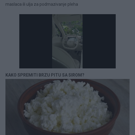
maslaca ili ulja za podmazivanje pleha
KAKO SPREMITI BRZU PITU SA SIROM?