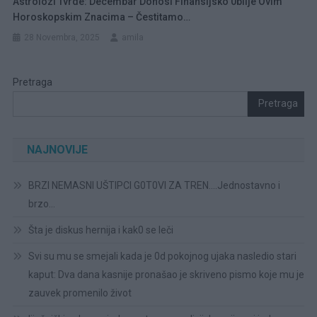
Astrolozi Tvrde: Decembar Donosi Finansijsko 0bilje Ovim
Horoskopskim Znacima – Čestitamo…
28 Novembra, 2025
amila
Pretraga
Pretraga
NAJNOVIJE
BRZI NEMASNI UŠTIPCI G0T0VI ZA TREN….Jednostavno i
brzo…
Šta je diskus hernija i kak0 se leči
Svi su mu se smejali kada je 0d pokojnog ujaka nasledio stari
kaput: Dva dana kasnije pronašao je skriveno pismo koje mu je
zauvek promenilo život