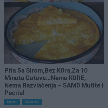
Pita Sa Sirom,bez K0ra,za 10
Minuta Gotova…Nema K0RE,
Nema Razvlačenja – SAM0 Mutite I
Pecite!
Novosti
Slana Jela