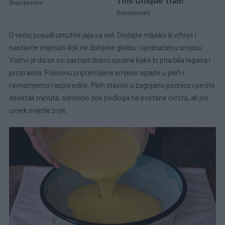
U većoj posudi umutite jaja sa soli. Dodajte mlijeko ili vrhnje i
nastavite miješati dok ne dobijete glatku i ujednačenu smjesu.
Važno je da se svi sastojci dobro sjedine kako bi pita bila lagana i
prozračna. Polovinu pripremljene smjese sipajte u pleh i
ravnomjerno rasporedite. Pleh stavite u zagrijanu pećnicu i pecite
desetak minuta, odnosno dok podloga ne postane čvrsta, ali još
uvijek svijetle boje.