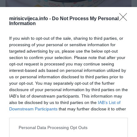
Dok se prvi sloj peče, pripremite sir. Naribajte ga ili usitnite,
mirisicvijeca.info -
Do Not Process My Personal
Information
zavisno od vrste koju koristite. Izvadite pleh iz pećnice i preko
polupečene podloge ravnomjerno rasporedite sir. Vratite u
If you wish to opt-out of the sale, sharing to third parties, or
pećnicu na jednu do dvije minute kako bi sir omekšao i počeo se
processing of your personal or sensitive information for
topiti.
targeted advertising by us, please use the below opt-out
section to confirm your selection. Please note that after your
Nakon toga preko sira pažljivo prelijte preostalu smjesu od jaja.
opt-out request is processed you may continue seeing
Vodite računa da se ravnomjerno rasporedi po cijeloj površini. Po
interest-based ads based on personal information utilized by
vrhu pospite sezamom, biberom i začinskim biljem ako ih
us or personal information disclosed to third parties prior to
your opt-out. You may separately opt-out of the further
koristite.
disclosure of your personal information by third parties on the
IAB’s list of downstream participants. This information may
Pitu vratite u pećnicu i nastavite peći još oko 20 minuta, odnosno
also be disclosed by us to third parties on the
IAB’s List of
dok ne dobije lijepu zlatnu boju. Rubovi bi trebali biti lagano
Downstream Participants
that may further disclose it to other
odvojeni od pleha, a sredina pečena, ali i dalje mekana.
third parties.
Please note that this website/app uses one or more Google
Posluživanje
Nakon pečenja ostavite pitu desetak minuta da se
Personal Data Processing Opt Outs
services and may gather and store information including but
malo prohladi. Zatim je pažljivo izvadite iz pleha, narežite na