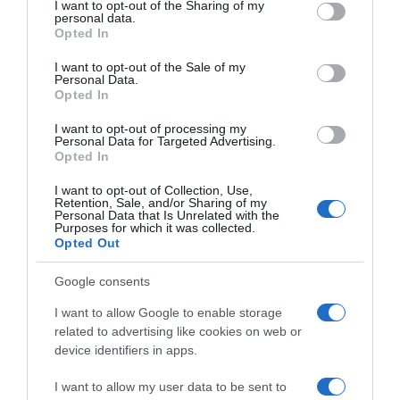
not limited to your visit or usage behaviour. You may click to
I want to opt-out of the Sharing of my
komade i poslužite. Najukusnija je dok je još topla, ali jednako
personal data.
grant or deny consent to Google and its third-party tags to
Opted In
dobro prija i kada se potpuno ohladi. Možete je servirati uz jogurt,
use your data for below specified purposes in below Google
kiselo mlijeko ili svježu sezonsku salatu.
consent section.
I want to opt-out of the Sale of my
Personal Data.
Opted In
Savjet za još bolji ukus
Po želji u smjesu možete dodati sitno
sjeckani peršun, mladi luk, špinat ili malo šunke. Na taj način svaki
I want to opt-out of processing my
Personal Data for Targeted Advertising.
put možete dobiti novu verziju ovog jednostavnog jela i prilagoditi
Opted In
ga ukusu svoje porodice.
I want to opt-out of Collection, Use,
Retention, Sale, and/or Sharing of my
Zaključak
Lijena pita sa sirom idealan je recept za dane kada
Personal Data that Is Unrelated with the
Purposes for which it was collected.
želite pripremiti nešto ukusno bez puno truda. Bez razvlačenja
Opted Out
tijesta i komplikovanih koraka, za kratko vrijeme dobićete
mekano i mirisno jelo koje će rado jesti i odrasli i djeca.
Google consents
I want to allow Google to enable storage
related to advertising like cookies on web or
device identifiers in apps.
I want to allow my user data to be sent to