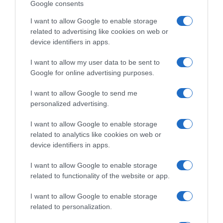
Google consents
astrološki aspekt naglašava važnost ravnoteže, pregovora i
saradnje, zbog čega je ponedjeljak idealan dan za razgovore o
I want to allow Google to enable storage
novcu, budžetu ili poslovnim planovima koje već dugo odgađate.
related to advertising like cookies on web or
device identifiers in apps.
Ko ima najjaču finansijsku energiju?
I want to allow my user data to be sent to
Prema astrološkim prognozama, Blizanci imaju najizraženiji
Google for online advertising purposes.
potencijal za finansijski napredak tokom ove sedmice. Jupiter
zatvara jednogodišnji ciklus obilja prije ulaska u Lava, što donosi
I want to allow Google to send me
rijetku priliku za realizaciju važnih planova i završavanje velikih
personalized advertising.
poslova.
I want to allow Google to enable storage
related to analytics like cookies on web or
Veliki finansijski preokreti rijetko dolaze iznenada. Najčešće
device identifiers in apps.
počinju jednim razgovorom, odlukom ili pitanjem koje ste dugo
odgađali da postavite.
I want to allow Google to enable storage
related to functionality of the website or app.
Napomena: Horoskop i astrološka predviđanja služe isključivo za
zabavu i ne predstavljaju naučno potvrđene prognoze budućih
I want to allow Google to enable storage
related to personalization.
događaja. Finansijski uspjeh zavisi od ličnih odluka, rada i životnih
okolnosti.