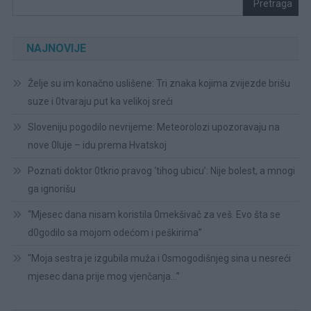
Pretraga
NAJNOVIJE
Želje su im konačno uslišene: Tri znaka kojima zvijezde brišu
suze i 0tvaraju put ka velikoj sreći
Sloveniju pogodilo nevrijeme: Meteorolozi upozoravaju na
nove 0luje – idu prema Hvatskoj
Poznati doktor 0tkrio pravog ‘tihog ubicu’: Nije bolest, a mnogi
ga ignorišu
“Mjesec dana nisam koristila 0mekšivač za veš. Evo šta se
d0godilo sa mojom odećom i peškirima”
“Moja sestra je izgubila muža i 0smogodišnjeg sina u nesreći
mjesec dana prije mog vjenčanja…”