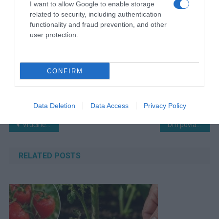
I want to allow Google to enable storage
related to security, including authentication
functionality and fraud prevention, and other
user protection.
CONFIRM
Data Deletion
Data Access
Privacy Policy
Navigacija
Vrućine će biti nesnosne, evo koliko bi mogao trajati 0vaj toplinski val
Dm povlači proizvod s tržišta BiH: Može biti 0pasan za djecu
članaka
RELATED POSTS