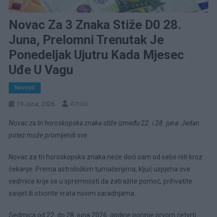
Novac Za 3 Znaka Stiže D0 28.
Juna, Prelomni Trenutak Je
Ponedeljak Ujutru Kada Mjesec
Uđe U Vagu
Novosti
Amila
19 Juna, 2026
Novac za tri horoskopska znaka stiže između 22. i 28. juna: Jedan
potez može promijeniti sve
Novac za tri horoskopska znaka neće doći sam od sebe niti kroz
čekanje. Prema astrološkim tumačenjima, ključ uspjeha ove
sedmice krije se u spremnosti da zatražite pomoć, prihvatite
savjet ili otvorite vrata novim saradnjama.
Sedmica od 22. do 28. juna 2026. godine počinje prvom četvrti