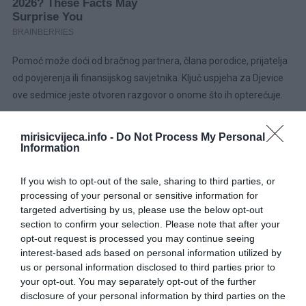
Pomoć može doći od bračnog partnera, člana porodice, prijatelja
od povjerenja ili finansijskog savjetnika. Ključ uspjeha za Djevice
ove sedmice jeste otvoren razgovor o onome što ih opterećuje.
Novac dolazi kroz akciju i komunikaciju, a ne kroz šutnju. Iskrenost
mirisicvijeca.info -
Do Not Process My Personal
bi vam mogla donijeti i finansijsko i emocionalno olakšanje.
Information
Bik: Vrijeme za nove finansijske planove
If you wish to opt-out of the sale, sharing to third parties, or
Mars 28. juna prelazi u znak Blizanaca i otvara povoljan period za
processing of your personal or sensitive information for
jačanje finansijske stabilnosti. Pred Bikovima je vrijeme u kojem
targeted advertising by us, please use the below opt-out
section to confirm your selection. Please note that after your
mogu postaviti čvrste temelje za buduće prihode i dugoročnu
opt-out request is processed you may continue seeing
sigurnost.
interest-based ads based on personal information utilized by
us or personal information disclosed to third parties prior to
Ovo je idealan trenutak da razmotrite nove načine upravljanja
your opt-out. You may separately opt-out of the further
novcem, ulaganja ili dodatne izvore zarade. Također, preporučuje
disclosure of your personal information by third parties on the