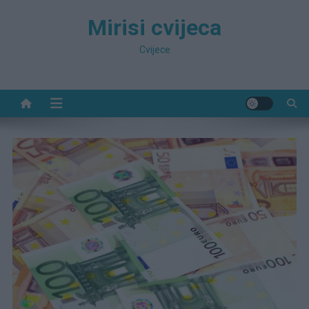
Preskočite
Mirisi cvijeca
na
sadržaj
Cvijece