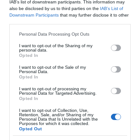
se pažljivo preispitivanje ugovora i poslovnih dogovora, jer bi
IAB’s list of downstream participants. This information may
upravo tu mogli pronaći prilike koje ranije nisu primjećivali.
also be disclosed by us to third parties on the
IAB’s List of
Downstream Participants
that may further disclose it to other
third parties.
Blizanci: Zatvarate uspješan finansijski ciklus
Blizanci ulaze u posebno važan period. Jupiter, planeta sreće i
Please note that this website/app uses one or more Google
Personal Data Processing Opt Outs
obilja, još od prošlog ljeta prolazi kroz znak Raka i donosi
services and may gather and store information including but
not limited to your visit or usage behaviour. You may click to
I want to opt-out of the Sharing of my
mogućnosti za finansijski rast.
personal data.
grant or deny consent to Google and its third-party tags to
Opted In
use your data for below specified purposes in below Google
Sada se priprema za prelazak u Lava 30. juna, što označava
consent section.
I want to opt-out of the Sale of my
završetak jednog važnog ciklusa. Prije toga, Merkur 29. juna
Personal Data.
postaje retrogradan u Raku i takav ostaje do 23. jula.
Opted In
I want to opt-out of processing my
Astrolozi savjetuju Blizancima da ovo vrijeme iskoriste za
Personal Data for Targeted Advertising.
završavanje započetih projekata, naplatu starih potraživanja i
Opted In
realizaciju planova koji su dugo čekali pravi trenutak. Neke prilike
I want to opt-out of Collection, Use,
se rijetko vraćaju drugi put.
Retention, Sale, and/or Sharing of my
Personal Data that Is Unrelated with the
Purposes for which it was collected.
Zašto je ponedjeljak ključan za finansije?
Opted Out
Prva četvrt Mjeseca u Vagi postavlja ton cijele sedmice. Ovaj