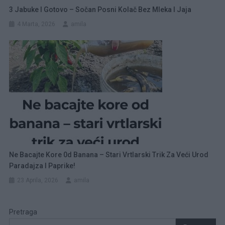
3 Jabuke I Gotovo – Sočan Posni Kolač Bez Mleka I Jaja
4 Marta, 2026
amila
Ne Bacajte Kore 0d Banana – Stari Vrtlarski Trik Za Veći Urod
Paradajza I Paprike!
23 Aprila, 2026
amila
Pretraga