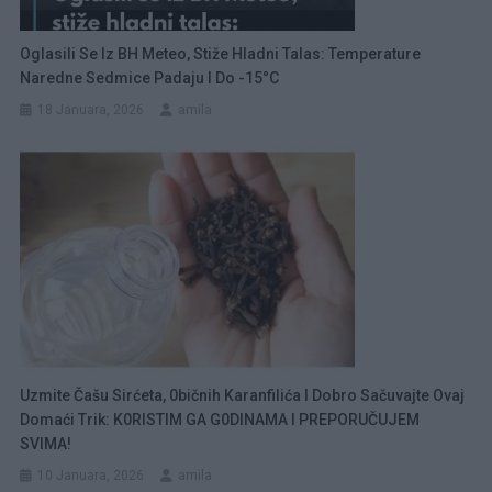
Oglasili Se Iz BH Meteo, Stiže Hladni Talas: Temperature
Naredne Sedmice Padaju I Do -15°C
18 Januara, 2026
amila
Uzmite Čašu Sirćeta, 0bičnih Karanfilića I Dobro Sačuvajte Ovaj
Domaći Trik: K0RISTIM GA G0DINAMA I PREPORUČUJEM
SVIMA!
10 Januara, 2026
amila