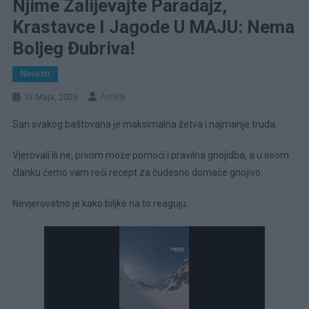
Njime Zalijevajte Paradajz,
Krastavce I Jagode U MAJU: Nema
Boljeg Đubriva!
Novosti
Amila
13 Maja, 2026
San svakog baštovana je maksimalna žetva i najmanje truda.
Vjerovali ili ne, prvom može pomoći i pravilna gnojidba, a u ovom
članku ćemo vam reći recept za čudesno domaće gnojivo.
Nevjerovatno je kako biljke na to reaguju.