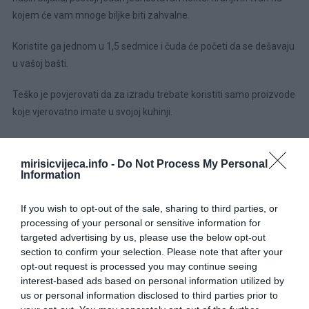
kojem će vam mnoge biljke biti zahvalne.
Koristite ga jednom u 1,5 sedmice i čuda će početi da se dešavaju
u vašoj bašti.
Teško je povjerovati da za izradu trebate koristiti samo proizvode
koje vjerovatno imate u svojoj kuhinji.
Vjerujte prirodnim receptima koje mnogi vrtlari ne dozvoljavaju i
uživajte u prekrasnim, zdravim plodovima.
mirisicvijeca.info -
Do Not Process My Personal
Information
Kako pripremiti domaće đubrivo za biljke?Za pripremu domaćeg
gnojiva trebat će nam 1 kocka kvasca i 8 kašika šećera.
If you wish to opt-out of the sale, sharing to third parties, or
processing of your personal or sensitive information for
targeted advertising by us, please use the below opt-out
Sve dobro izmešati i pomešati sa 10 litara vode.
section to confirm your selection. Please note that after your
opt-out request is processed you may continue seeing
Zatim ostavimo đubrivo 20 minuta i sačekamo dok ne počne da
interest-based ads based on personal information utilized by
se pjeni.
us or personal information disclosed to third parties prior to