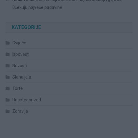
0čekuju najveće padavine
KATEGORIJE
Cvijeće
Ispovesti
Novosti
Slana jela
Torte
Uncategorized
Zdravlje