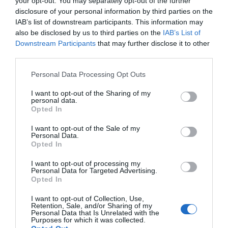
your opt-out. You may separately opt-out of the further
Gotov preparat razrijediti 1:5 i preliti preko biljaka.
disclosure of your personal information by third parties on the
IAB’s list of downstream participants. This information may
Doduše, ovo đubrivo je izuzetno jeftino.
also be disclosed by us to third parties on the
IAB’s List of
Downstream Participants
that may further disclose it to other
Uostalom, 8 kašika šećera i 1 kocka kvasca stvaraju do 5 kanti
third parties.
hranljivih sastojaka!
Please note that this website/app uses one or more Google
Personal Data Processing Opt Outs
services and may gather and store information including but
Za koje biljke je ovo kućno gnojivo prikladno?Domaće đubrivo će
not limited to your visit or usage behaviour. You may click to
I want to opt-out of the Sharing of my
personal data.
podržati negu ne samo jagoda, krastavaca i paradajza.
grant or deny consent to Google and its third-party tags to
Opted In
use your data for below specified purposes in below Google
Koristit će i malini i svim biljkama kojima je potreban ojačan
consent section.
I want to opt-out of the Sale of my
Personal Data.
korijenski sistem.
Opted In
Ovo đubrivo je tako efikasno uglavnom zahvaljujući kvascu.
I want to opt-out of processing my
Personal Data for Targeted Advertising.
Opted In
Bogate su vitaminom B i mineralima kao što su azot i fosfor.
I want to opt-out of Collection, Use,
Njihovo dodavanje u tlo ima pozitivan učinak na razvoj korijena
Retention, Sale, and/or Sharing of my
Personal Data that Is Unrelated with the
sadnica i jača korijenski sistem odraslih biljaka.
Purposes for which it was collected.