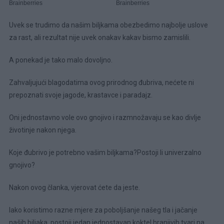
Uvek se trudimo da našim biljkama obezbedimo najbolje uslove
za rast, ali rezultat nije uvek onakav kakav bismo zamislili.
A ponekad je tako malo dovoljno.
Zahvaljujući blagodatima ovog prirodnog đubriva, nećete ni
prepoznati svoje jagode, krastavce i paradajz.
Oni jednostavno vole ovo gnojivo i razmnožavaju se kao divlje
životinje nakon njega.
Koje đubrivo je potrebno vašim biljkama?Postoji li univerzalno
gnojivo?
Nakon ovog članka, vjerovat ćete da jeste.
Iako koristimo razne mjere za poboljšanje našeg tla i jačanje
naših biljaka, postoji jedan jednostavan koktel hranjivih tvari na