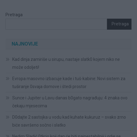
Pretraga
Pretraga
NAJNOVIJE
Kad dinja zamiriše u sirupu, nastaje slatk0 kojem niko ne
može odoljeti!
Evropa masovno izbacuje kade i tuš-kabine: Novi sistem za
tuširanje 0svaja domove i štedi prostor
Sunce i Jupiter u Lavu danas b0gato nagrađuju: 4 znaka ovo
čekaju mjesecima
D0dajte 2 sastojka u vodu kad kuhate kukuruz – svako zrno
biće savršeno sočno i slatko
Nedim Sladić 0tkrio koji dan će biti najnestabilniji i gdje se