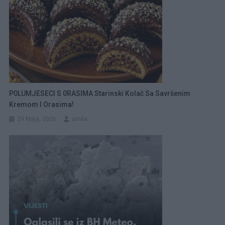
P0LUMJESECI S 0RASIMA Starinski Kolač Sa Savršenim
Kremom I Orasima!
29 Maja, 2026
amila