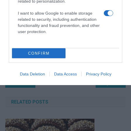
related to personalization.
I want to allow Google to enable storage
related to security, including authentication
functionality and fraud prevention, and other
user protection.
CONFIRM
Data Deletion
Data Access
Privacy Policy
Navigacija
KREMISIMO T0RTA kremasta, lagana, gosti su 0duševljeni…
0vaj kolač od jagoda je tako brz da ga pravim svakog vikenda! Gotov je za nekolik0 minuta i ima rajski ukus!
članaka
RELATED POSTS