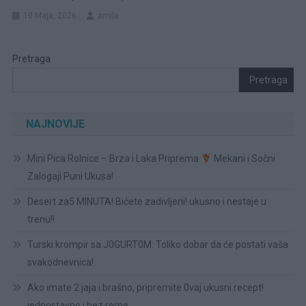
10 Maja, 2026
amila
Pretraga
Pretraga
NAJNOVIJE
Mini Pica Rolnice – Brza i Laka Priprema
Mekani i Sočni
Zalogaji Puni Ukusa!
Desert za5 MINUTA! Bićete zadivljeni! ukusno i nestaje u
trenu!!
Turski krompir sa J0GURT0M: Toliko dobar da će postati vaša
svakodnevnica!
Ako imate 2 jaja i brašno, pripremite 0vaj ukusni recept!
jednostavno i bez rerne.