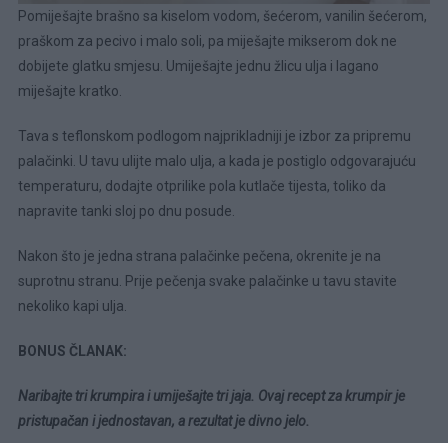
Pomiješajte brašno sa kiselom vodom, šećerom, vanilin šećerom,
praškom za pecivo i malo soli, pa miješajte mikserom dok ne
dobijete glatku smjesu. Umiješajte jednu žlicu ulja i lagano
miješajte kratko.
Tava s teflonskom podlogom najprikladniji je izbor za pripremu
palačinki. U tavu ulijte malo ulja, a kada je postiglo odgovarajuću
temperaturu, dodajte otprilike pola kutlače tijesta, toliko da
napravite tanki sloj po dnu posude.
Nakon što je jedna strana palačinke pečena, okrenite je na
suprotnu stranu. Prije pečenja svake palačinke u tavu stavite
nekoliko kapi ulja.
BONUS ČLANAK:
Naribajte tri krumpira i umiješajte tri jaja. Ovaj recept za krumpir je
pristupačan i jednostavan, a rezultat je divno jelo.