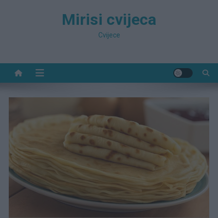
Preskočite
Mirisi cvijeca
na
sadržaj
Cvijece