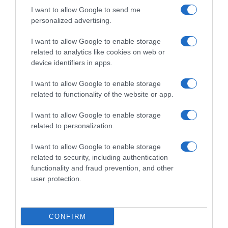
minute. Nasjeckanu crvenu papriku dobro umiješajte u tavu.
I want to allow Google to send me
Ostavite da lagano krčka 5 do 7 minuta prije nego što ga maknete
personalized advertising.
s izvora topline.
I want to allow Google to enable storage
Da biste napravili smjesu od krumpira, uklonite vodu iz naribanog
related to analytics like cookies on web or
device identifiers in apps.
krumpira i izvucite višak vlage tako što ćete ga stisnuti rukama.
Nakon toga stavite krumpir u zdjelu.
I want to allow Google to enable storage
related to functionality of the website or app.
U zdjeli pomiješajte krumpir s jajima, soli, mažuranom, crnim
paprom i muškatnim oraščićem. Provjerite jesu li svi sastojci
I want to allow Google to enable storage
dobro izmiješani kako bi se postigla jednolična smjesa.
related to personalization.
I want to allow Google to enable storage
Upute za pripremu i kuhanje: Započnite zagrijavanjem pećnice na
related to security, including authentication
180 stupnjeva Celzijusa (350 stupnjeva Fahrenheita). Nakon toga
functionality and fraud prevention, and other
namazati posudu za pečenje sa 1 žlicom ulja.
user protection.
Premjestite smjesu krumpira u posudu za pečenje, pazeći da se
ravnomjerno rasporedi. Složite mješavinu luka i paprike preko
CONFIRM
krumpira, ravnomjerno je rasporedite po površini.