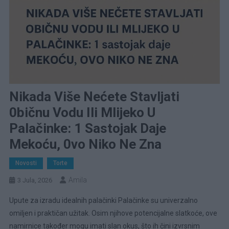
Nikada Više Nećete Stavljati
0bičnu Vodu Ili Mlijeko U
Palačinke: 1 Sastojak Daje
Mekoću, 0vo Niko Ne Zna
Novosti
Torte
Amila
3 Jula, 2026
Upute za izradu idealnih palačinki Palačinke su univerzalno
omiljen i praktičan užitak. Osim njihove potencijalne slatkoće, ove
namirnice također mogu imati slan okus, što ih čini izvrsnim