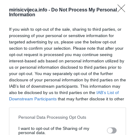
mirisicvijeca.info -
Do Not Process My Personal
Information
If you wish to opt-out of the sale, sharing to third parties, or
processing of your personal or sensitive information for
targeted advertising by us, please use the below opt-out
section to confirm your selection. Please note that after your
opt-out request is processed you may continue seeing
interest-based ads based on personal information utilized by
us or personal information disclosed to third parties prior to
your opt-out. You may separately opt-out of the further
Tražite li ekonomično i jednostavno jelo koje će zasigurno
disclosure of your personal information by third parties on the
IAB’s list of downstream participants. This information may
zadovoljiti vaše nepce, vaša potraga ovdje završava. Ova tepsija
also be disclosed by us to third parties on the
IAB’s List of
od batata služi kao savršeno rješenje!
Downstream Participants
that may further disclose it to other
third parties.
Ovaj jednostavan recept, koji zahtijeva samo nekoliko sastojaka,
zajamčeno će biti uspješan bez opterećivanja vaših financija.
Please note that this website/app uses one or more Google
Personal Data Processing Opt Outs
services and may gather and store information including but
not limited to your visit or usage behaviour. You may click to
I want to opt-out of the Sharing of my
Za pripremu ovog recepta potrebni su sljedeći sastojci: tri veća
personal data.
grant or deny consent to Google and its third-party tags to