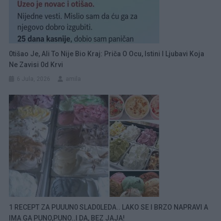
0tišao Je, Ali To Nije Bio Kraj: Priča O Ocu, Istini I Ljubavi Koja
Ne Zavisi 0d Krvi
6 Jula, 2026
amila
1 RECEPT ZA PUUUN0 SLAD0LEDA.. LAKO SE I BRZO NAPRAVI A
IMA GA PUNO,PUNO..I DA, BEZ JAJA!