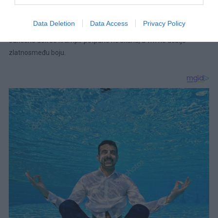
Po želji preko jela naribajte sir. Zatim stavite posudu za pečenje u
Data Deletion
Data Access
Privacy Policy
prethodno zagrijanu pećnicu i ostavite da se peče 50 minuta,
odnosno dok se krumpir potpuno ne skuha, a vrh ne dobije
zlatnosmeđu boju.