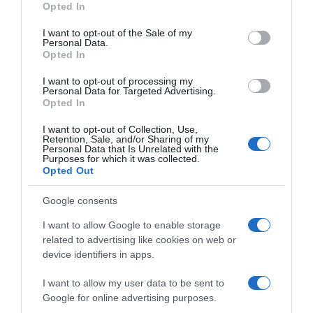
krumpira, dva jaja, jedna glavica luka, jedna crvena paprika, jedna
Opted In
use your data for below specified purposes in below Google
žličica soli, prstohvat mažurana, prstohvat muškatnog oraščića,
consent section.
I want to opt-out of the Sale of my
prstohvat mljevene crvene paprike i dvije žlice ulja.
Personal Data.
Opted In
Koji je način pripreme?
I want to opt-out of processing my
Personal Data for Targeted Advertising.
Za početak uklonite koru s krumpira i naribajte ga na krupni ribež.
Opted In
I want to opt-out of Collection, Use,
U velikoj zdjeli uronite nasjeckani krumpir u vodu. Rukama dobro
Retention, Sale, and/or Sharing of my
Personal Data that Is Unrelated with the
izmiješajte sastojke i smjesu ostavite sa strane.
Purposes for which it was collected.
Opted Out
Za početak, početni korak uključuje guljenje luka i njegovo
naknadno rezanje na kockice. Zatim crvenu papriku treba dobro
Google consents
oprati i očistiti. Nakon toga uklonite peteljke i sjemenke prije nego
I want to allow Google to enable storage
što papriku narežete na male kockice.
related to advertising like cookies on web or
device identifiers in apps.
Započnite zagrijavanjem ulja u tavi postavljenoj na srednju
temperaturu. Kad ulje postigne odgovarajuću temperaturu,
I want to allow my user data to be sent to
Google for online advertising purposes.
dodajte luk narezan na kockice i ostavite da se pirja 3 do 4