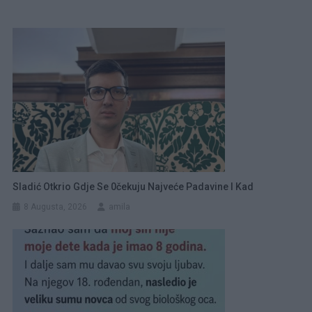
Sladić Otkrio Gdje Se 0čekuju Najveće Padavine I Kad
8 Augusta, 2026
amila