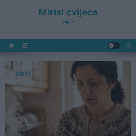
Preskočite
Mirisi cvijeca
na
sadržaj
Cvijece