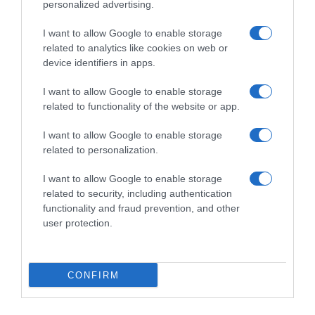
personalized advertising.
višestruko povećava rizik od trovanja. Koje jelo vi najteže bacate i
da li ste nekada osjetili težinu u stomaku nakon jučerašnjeg
I want to allow Google to enable storage
ručka?
related to analytics like cookies on web or
device identifiers in apps.
Da li smije da se podgrijava krompir?Da, može se zagrijavati
samo ako ga odmah nakon pečenja ohladite i stavite u frižider.
I want to allow Google to enable storage
related to functionality of the website or app.
Sporo hlađenje na sobnoj temperaturi podstiče razvoj opasnih
bakterija.
I want to allow Google to enable storage
related to personalization.
Koliko dugo pirinač smije da stoji u frižideru?Kuhani pirinač
čuvajte u frižideru najviše 24 sata. Prije obroka zagrijte ga veoma
I want to allow Google to enable storage
jako, dok ne postane potpuno vruć u svim dijelovima.
related to security, including authentication
functionality and fraud prevention, and other
user protection.
Kako se podgrijava sarma?Sarma podnosi višestruko
zagrijavanje na laganoj vatri zbog kiselosti kupusa. Ipak, izvadite i
zagrijte samo onu količinu koju ćete tada pojesti.
CONFIRM
Ovaj tekst je informativnog karaktera i ne predstavlja medicinski
savjet. Za sve zdravstvene odluke konsultujte svog ljekara.