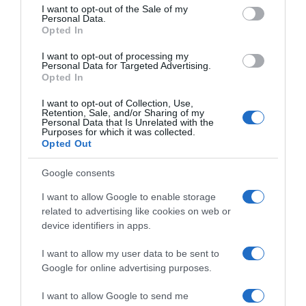
consent section.
I want to opt-out of the Sale of my
posudu i odmah ohladite. Neki ljudi jedu stare gljive bez
Personal Data.
Opted In
posljedica, ali nutricionisti ipak preporučuju da ih jedete isključivo
svježe. Bolje ih dodajte hladne u salatu nego da rizikujete snažne
I want to opt-out of processing my
Personal Data for Targeted Advertising.
stomačne probleme. Svako podgrijavanje hrane s pečurkama
Opted In
nosi određeni rizik.
I want to opt-out of Collection, Use,
Retention, Sale, and/or Sharing of my
Pravilno podgrijavanje hrane i čuvanje obrokaMalo ljudi zna da
Personal Data that Is Unrelated with the
podgrijavanje krompira također nosi određene rizike. Često
Purposes for which it was collected.
Opted Out
zagrijavanje jela na šporetu uništava vitamine. Sigurno rukovanje
namirnicama zahtijeva disciplinu. Pokušajte usvojiti sljedeće
Google consents
navike u kuhinji:
I want to allow Google to enable storage
related to advertising like cookies on web or
Stavite jelo u frižider unutar prva dva sata nakon
device identifiers in apps.
pripreme.Podijelite veće porcije u plitke posude radi bržeg
hlađenja.Zagrijte samo onaj dio koji planirate pojesti.Održavajte
I want to allow my user data to be sent to
temperaturu frižidera ispod pet stepeni Celzijusa.
Google for online advertising purposes.
Najčešća greška je podgrijavanje istog obroka više puta. To
I want to allow Google to send me