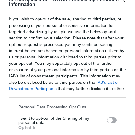
cereulid. Naknadno podgrijavanje namirnica ne uništava ovaj
Information
snažan otrov.
If you wish to opt-out of the sale, sharing to third parties, or
Nauka je potvrdila da cereulid direktno djeluje na jetru i ozbiljno
processing of your personal or sensitive information for
targeted advertising by us, please use the below opt-out
remeti probavni trakt. Dr. Danijang Li je u velikoj studiji objavljenoj
section to confirm your selection. Please note that after your
2021. godine u stručnom časopisu „International Journal of
opt-out request is processed you may continue seeing
Molecular Sciences“ dokazao da ovaj toksin može uništavati
interest-based ads based on personal information utilized by
ćelije jetre. Da biste izbjegli ovaj scenario, ne dozvolite da pirinač
us or personal information disclosed to third parties prior to
stoji na sobnoj temperaturi – mora biti u frižideru najkasnije sat
your opt-out. You may separately opt-out of the further
vremena nakon kuhanja.
disclosure of your personal information by third parties on the
IAB’s list of downstream participants. This information may
also be disclosed by us to third parties on the
IAB’s List of
3. Pečurke brzo gube nutritivnu vrijednostGljive imaju osjetljivu
Downstream Participants
that may further disclose it to other
proteinsku strukturu. Njihovi proteini se veoma brzo razgrađuju
third parties.
nakon prve termičke obrade. Čuvanje skuhane hrane s
Please note that this website/app uses one or more Google
pečurkama zahtijeva poseban oprez. Ako ih ostavite na stolu,
Personal Data Processing Opt Outs
services and may gather and store information including but
proteini se razgrađuju u toksična azotna jedinjenja. Ovakva hrana
not limited to your visit or usage behaviour. You may click to
I want to opt-out of the Sharing of my
loša za jetru direktno ometa normalno varenje.
personal data.
grant or deny consent to Google and its third-party tags to
Opted In
use your data for below specified purposes in below Google
Gdje griješimo i kako se čuvaju pečurke? Spakujte ih u staklenu