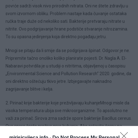
povrće sadrži visok nivo prirodnih nitrata. Oni ne štete zdravlju u
svom izvornom obliku. Problem nastaje kada čuvanje ostataka
ručka traje duže od nekoliko sati. Bakterije pretvaraju nitrate u
nitrite. Ovo podgrijavanje hrane podstiče stvaranje nitrozamina.
To su opasna jedinjenja koja direktno pogađaju jetru.
Mnogi se pitaju da li smije da se podgrijava špinat. Odgovor je ne.
Pripremite tačno onoliko koliko planirate pojesti. Dr. Nagla A. El-
Nabaravi potvrdila je u studiji o nitritima, objavljenoj u časopisu
„Environmental Science and Pollution Research“ 2020. godine, da
oni direktno oštećuju tkivo jetre. Izbjegavajte naknadno
zagrijavanje blitve i kelja.
2. Pirinač krije bakterije koje preživljavaju kuhanjeMnogi misle da
visoka temperatura ubija sve mikroorganizme. To apsolutno ne
važi za pirinač. Sirova zrna sadrže spore bakterije Bacillus cereus.
Ove spore često prežive prvo kuhanje. Ako ostavite šerpu na
sobnoj temperaturi, spore se razmnožavaju i stvaraju toksin
mirisicvijeca.info -
Do Not Process My Personal