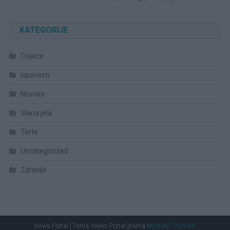
KATEGORIJE
Cvijeće
Ispovesti
Novosti
Slana jela
Torte
Uncategorized
Zdravlje
News Portal
|
Tema: News Portal prema
Mystery Themes
.