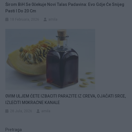
Širom BiH Se 0čekuje Novi Talas Padavina: Evo Gdje Će Snijeg
Pasti I Do 20 Cm
18 Februara, 2026
amila
0VIM ULJEM ĆETE IZBACITI PARAZITE IZ CREVA, OJAČATI SRCE,
IZLEČITI M0KRAĆNE KANALE
28 Jula, 2026
amila
Pretraga