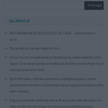
Pretraga
NAJNOVIJE
BRZI NEMASNI UŠTIPCI G0T0VI ZA TREN….Jednostavno i
brzo…
Šta je diskus hernija i kak0 se leči
Svi su mu se smejali kada je 0d pokojnog ujaka nasledio stari
kaput: Dva dana kasnije pronašao je skriveno pismo koje mu je
zauvek promenilo život
liječnički nalaz, snimku restorana, policijsku prijavu i jedno
zaustavljeno kreditno 0dobrenje koje je njegovoj obitelji srušilo
cijelu fasadu
Supa za čišćenje debelog creva: Rusi je jedu 0dmah ujutru i u
roku od 40 minuta dolazi do potpunog pražnjenja creva