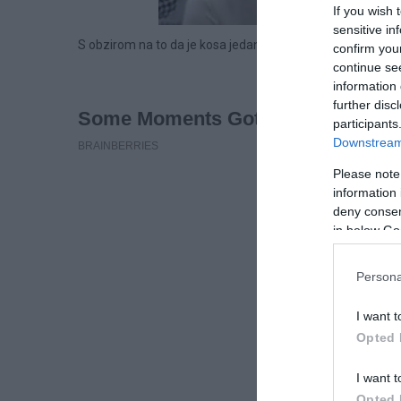
If you wish 
sensitive in
S obzirom na to da je kosa jedan od prvih detalja koje ljudi 
confirm you
continue se
information 
further disc
participants
Downstream 
Please note
information 
deny consent
in below Go
Persona
I want t
Opted 
I want t
Opted 