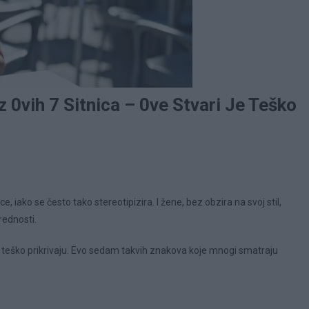
 0vih 7 Sitnica – 0ve Stvari Je Teško
 iako se često tako stereotipizira. I žene, bez obzira na svoj stil,
rednosti.
 i teško prikrivaju. Evo sedam takvih znakova koje mnogi smatraju