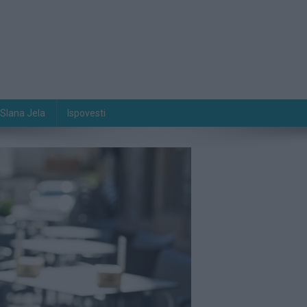
Slana Jela
Ispovesti