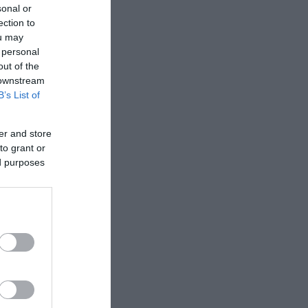
sonal or
ection to
ou may
 personal
out of the
 downstream
B’s List of
er and store
to grant or
ed purposes