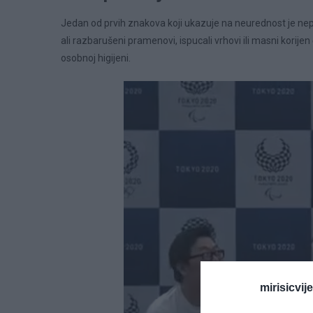
Jedan od prvih znakova koji ukazuje na neurednost je nepo
ali razbarušeni pramenovi, ispucali vrhovi ili masni korij
osobnoj higijeni.
mirisicvij