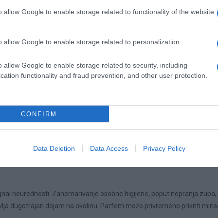
o allow Google to enable storage related to functionality of the website
o allow Google to enable storage related to personalization.
ari u torbi razbacane, papiri izgužvani, a pronalaženje ključeva ili
ima poteškoća s organizacijom u širem smislu. Kaotična torba nije sam
o allow Google to enable storage related to security, including
cation functionality and fraud prevention, and other user protection.
 okruženje
CONFIRM
ženje. Ako je stol zatrpan papirićima, šalicama od kave ili
 i planiranja.
ća ili nered u kupaonici lako odaju neurednost.
Data Deletion
Data Access
Privacy Policy
 signal neurednosti. Zanemarivanje osobne higijene, poput nepranja zuba,
stavlja dugotrajan dojam na okolinu. Parfem može privremeno prikriti miris