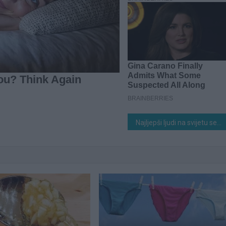
Najljepši ljudi na svijetu se rađaju u jednom znaku horoskopa: Da li ste među 0dabranima?