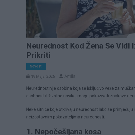
Neurednost Kod Žena Se Vidi Iz
Prikriti
Novosti
Amila
19 Maja, 2026
Neurednost nije osobina koja se isključivo veže za muškarce,
osobnost ili životne navike, mogu pokazivati znakove neu
Neke sitnice koje otkrivaju neurednost lako se primjećuju
neizostavnim pokazateljima neurednosti.
1. Nepočešljana kosa