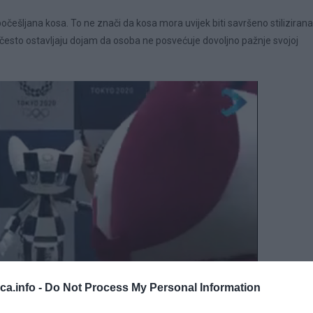
češljana kosa. To ne znači da kosa mora uvijek biti savršeno stilizirana
en često ostavljaju dojam da osoba ne posvećuje dovoljno pažnje svojoj
eca.info -
Do Not Process My Personal Information