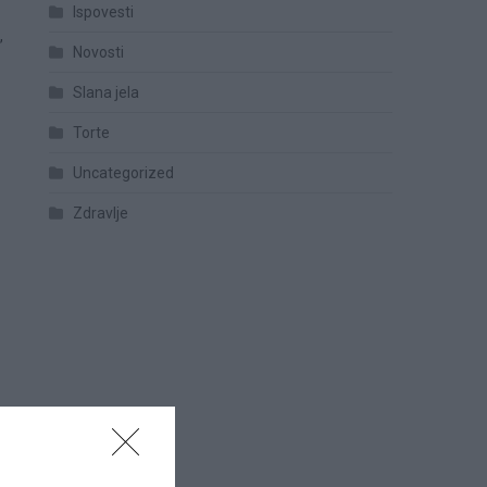
Ispovesti
,
Novosti
Slana jela
Torte
Uncategorized
Zdravlje