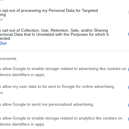
to opt-out of processing my Personal Data for Targeted
ing.
ge kože
In
o opt-out of Collection, Use, Retention, Sale, and/or Sharing
ha koža, crvenilo ili podočnjaci često govore o zanemarivanju osnovnih
ersonal Data that Is Unrelated with the Purposes for which it
lected.
avanih noći ili genetike, zanemarivanje hidratacije i osnovne njege kož
Out
consents
o allow Google to enable storage related to advertising like cookies on
spod noktiju ili nepravilno oblikovani nokti daju dojam da osoba ne pridaje
evice identifiers in apps.
i urednost i osnovna higijena su ključni za pozitivan dojam.
o allow my user data to be sent to Google for online advertising
s.
stanju
to allow Google to send me personalized advertising.
ima poput rupa ili potrgane tkanine, može odavati dojam nemarnosti.
o allow Google to enable storage related to analytics like cookies on
redna. Neurednost u odijevanju teško se prikriva, jer je to nešto što
evice identifiers in apps.