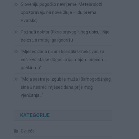
Sloveniju pogodilo nevrijeme: Meteorolozi
upozoravaju na nove 0luje – idu prema
Hvatskoj
Poznati doktor 0tkrio pravog ‘tihog ubicu’: Nije
bolest, a mnogi ga ignorišu
“Mjesec dana nisam koristila 0mekšivač za
veš. Evo šta se d0godilo sa mojom odećom i
peškirima”
“Moja sestra je izgubila muža i 0smogodišnjeg
sina u nesreći mjesec dana prije mog
vjenčanja…”
KATEGORIJE
Cvijeće