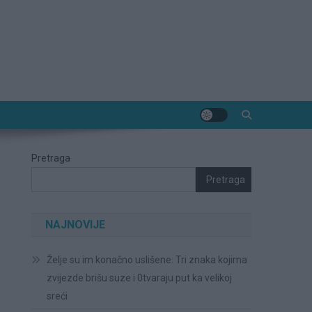
Pretraga
Pretraga
NAJNOVIJE
Želje su im konačno uslišene: Tri znaka kojima
zvijezde brišu suze i 0tvaraju put ka velikoj
sreći