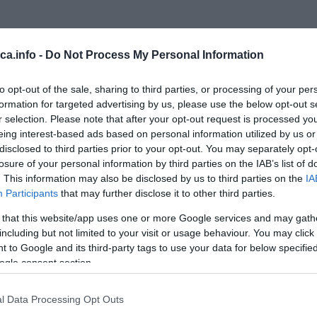
ično, ne mora da znači da mu je potrebna voda. U nastavku saznajte
eca.info -
Do Not Process My Personal Information
 dahće.
to opt-out of the sale, sharing to third parties, or processing of your per
im najboljim prijateljima. Vlasnici pasa će primetiti da njihovi krznati
formation for targeted advertising by us, please use the below opt-out s
iće, sa pravom, da je razlog prosto vrućina. Međutim, da li je to uvek
r selection. Please note that after your opt-out request is processed y
eing interest-based ads based on personal information utilized by us or
disclosed to third parties prior to your opt-out. You may separately opt-
htanje pasa može biti rezultat stresa ili straha koji ljudi često i ne
losure of your personal information by third parties on the IAB’s list of
rolišu svoju temperaturu po toplom vremenu ili nakon duge šetnje, ako
. This information may also be disclosed by us to third parties on the
IA
Participants
that may further disclose it to other third parties.
 osećaju preopterećeno ili uplašeno. Stoga, vlasnici moraju da vode
amo treba voda.
 that this website/app uses one or more Google services and may gath
including but not limited to your visit or usage behaviour. You may click 
 to Google and its third-party tags to use your data for below specifi
ogle consent section.
l Data Processing Opt Outs