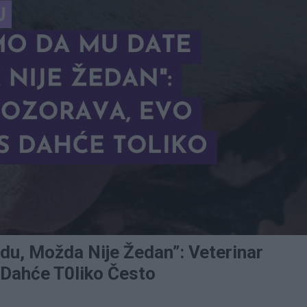
u, Možda Nije Žedan”: Veterinar
 Dahće T0liko Često