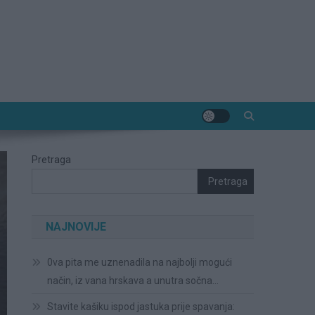
Pretraga
Pretraga
NAJNOVIJE
0va pita me uznenadila na najbolji mogući
način, iz vana hrskava a unutra sočna…
Stavite kašiku ispod jastuka prije spavanja: