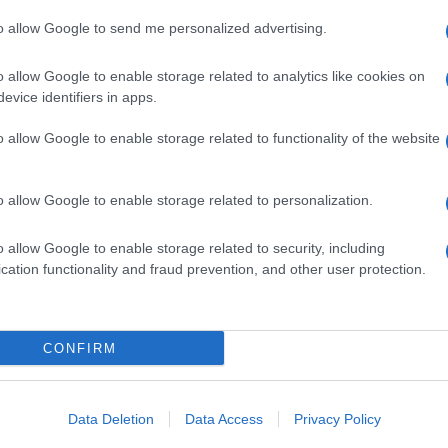
to allow Google to send me personalized advertising.
o allow Google to enable storage related to analytics like cookies on
evice identifiers in apps.
o allow Google to enable storage related to functionality of the website
o allow Google to enable storage related to personalization.
o allow Google to enable storage related to security, including
cation functionality and fraud prevention, and other user protection.
e im biti podvučen ispod tela, a mogu se i tresti i uši će im biti
CONFIRM
a više istražuju i neće biti zainteresovani za svoje poslastice ili igračke”,
Data Deletion
Data Access
Privacy Policy
ko se nađe u novom i nepoznatom okruženju, ako ste vi daleko od njeg
ćina, pas može da ispolji prve znake stresa o kojima govori veterinarka.