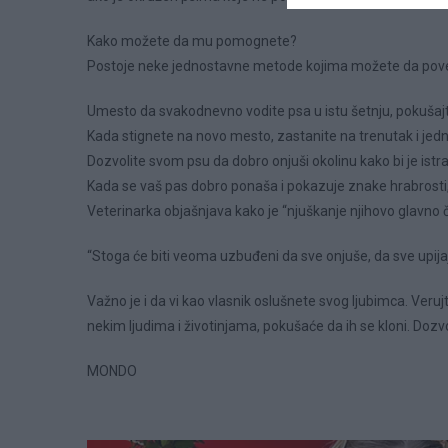
Kako možete da mu pomognete?
Postoje neke jednostavne metode kojima možete da pove
Umesto da svakodnevno vodite psa u istu šetnju, pokušajt
Kada stignete na novo mesto, zastanite na trenutak i jedn
Dozvolite svom psu da dobro onjuši okolinu kako bi je istra
Kada se vaš pas dobro ponaša i pokazuje znake hrabrosti,
Veterinarka objašnjava kako je “njuškanje njihovo glavno ču
“Stoga će biti veoma uzbuđeni da sve onjuše, da sve upija
Važno je i da vi kao vlasnik oslušnete svog ljubimca. Ver
nekim ljudima i životinjama, pokušaće da ih se kloni. Do
MONDO