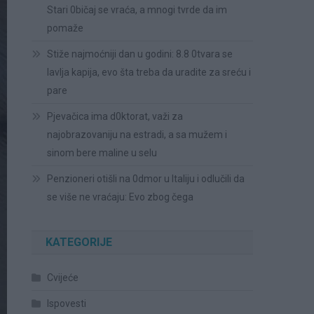
Stari 0bičaj se vraća, a mnogi tvrde da im
pomaže
Stiže najmoćniji dan u godini: 8.8 0tvara se
lavlja kapija, evo šta treba da uradite za sreću i
pare
Pjevačica ima d0ktorat, važi za
najobrazovaniju na estradi, a sa mužem i
sinom bere maline u selu
Penzioneri otišli na 0dmor u Italiju i odlučili da
se više ne vraćaju: Evo zbog čega
KATEGORIJE
Cvijeće
Ispovesti