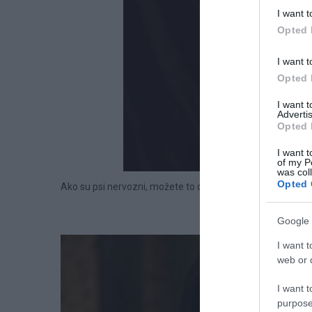
I want t
Opted 
I want t
Opted 
I want 
Advertis
Opted 
I want t
of my P
was col
Opted 
Ako su psi nervozni, možete to da primetite po govoru tel
Google 
I want t
web or d
I want t
purpose