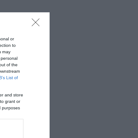
sonal or
ection to
ou may
 personal
out of the
 downstream
B’s List of
er and store
to grant or
ed purposes