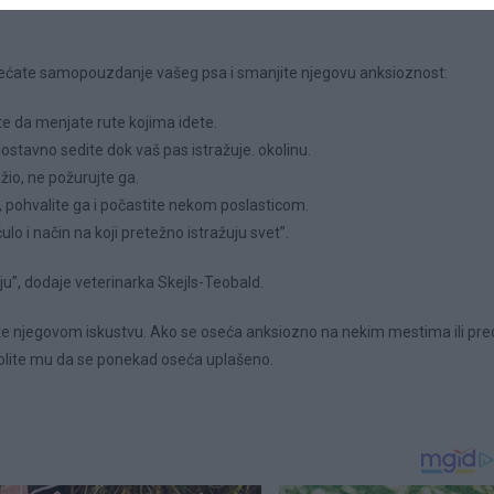
ćate samopouzdanje vašeg psa i smanjite njegovu anksioznost:
e da menjate rute kojima idete.
ostavno sedite dok vaš pas istražuje. okolinu.
žio, ne požurujte ga.
 pohvalite ga i počastite nekom poslasticom.
lo i način na koji pretežno istražuju svet”.
ju”, dodaje veterinarka Skejls-Teobald.
ujte njegovom iskustvu. Ako se oseća anksiozno na nekim mestima ili pre
zvolite mu da se ponekad oseća uplašeno.