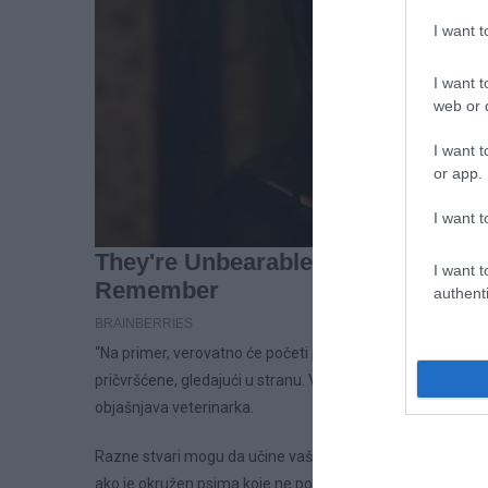
I want 
I want t
web or d
I want t
or app.
I want t
I want t
authenti
“Na primer, verovatno će početi prekomerno da dahću, rep ć
pričvršćene, gledajući u stranu. Verovatno neće biti voljni d
objašnjava veterinarka.
Razne stvari mogu da učine vašeg psa nervoznim. Tako, a
ako je okružen psima koje ne poznaje ili ako mu smeta vru