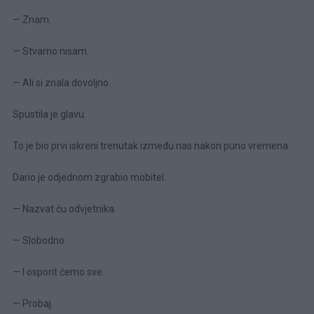
— Znam.
— Stvarno nisam.
— Ali si znala dovoljno.
Spustila je glavu.
To je bio prvi iskreni trenutak između nas nakon puno vremena.
Dario je odjednom zgrabio mobitel.
— Nazvat ću odvjetnika.
— Slobodno.
— I osporit ćemo sve.
— Probaj.