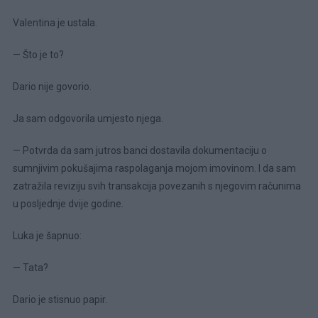
Valentina je ustala.
— Što je to?
Dario nije govorio.
Ja sam odgovorila umjesto njega.
— Potvrda da sam jutros banci dostavila dokumentaciju o
sumnjivim pokušajima raspolaganja mojom imovinom. I da sam
zatražila reviziju svih transakcija povezanih s njegovim računima
u posljednje dvije godine.
Luka je šapnuo:
— Tata?
Dario je stisnuo papir.