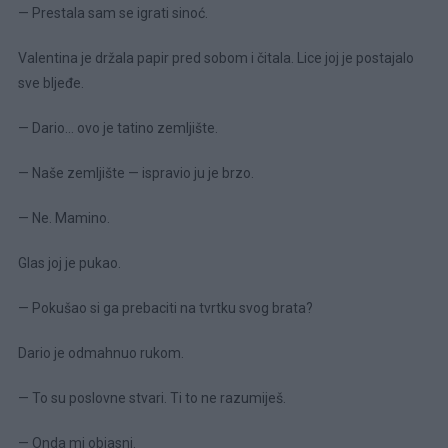
— Prestala sam se igrati sinoć.
Valentina je držala papir pred sobom i čitala. Lice joj je postajalo
sve bljeđe.
— Dario… ovo je tatino zemljište.
— Naše zemljište — ispravio ju je brzo.
— Ne. Mamino.
Glas joj je pukao.
— Pokušao si ga prebaciti na tvrtku svog brata?
Dario je odmahnuo rukom.
— To su poslovne stvari. Ti to ne razumiješ.
— Onda mi objasni.