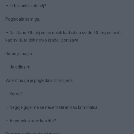
— Ti bi uništila obitelj?
Pogledala sam ga.
— Ne, Dario. Obitelj se ne uništi kad istina izađe. Obitelj se uništi
kad svi šute dok netko krade i ponižava.
Ustao je naglo.
— Ja odlazim.
Valentina ga je pogledala, slomljena.
— Kamo?
— Negdje gdje me se neće tretirati kao kriminalca.
— A ponašao si se kao što?