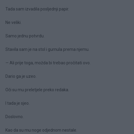
Tada sam izvadila posljednji papir.
Ne veliki.
Samo jednu potvrdu.
Stavila sam je na stol i gurnula prema njemu.
— Ali prije toga, možda bi trebao pročitati ovo.
Dario ga je uzeo.
Oči su mu preletjele preko redaka.
I tada je sjeo.
Doslovno.
Kao da su mu noge odjednom nestale.