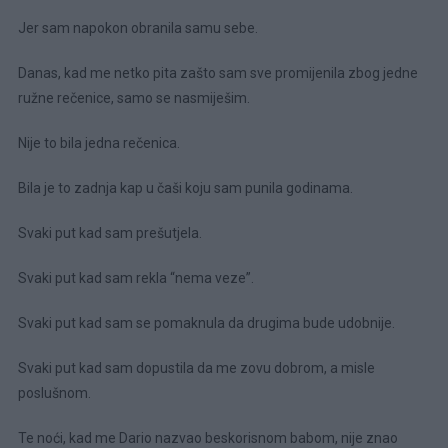
Jer sam napokon obranila samu sebe.
Danas, kad me netko pita zašto sam sve promijenila zbog jedne
ružne rečenice, samo se nasmiješim.
Nije to bila jedna rečenica.
Bila je to zadnja kap u čaši koju sam punila godinama.
Svaki put kad sam prešutjela.
Svaki put kad sam rekla “nema veze”.
Svaki put kad sam se pomaknula da drugima bude udobnije.
Svaki put kad sam dopustila da me zovu dobrom, a misle
poslušnom.
Te noći, kad me Dario nazvao beskorisnom babom, nije znao