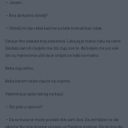
— Jesam.
— Bez da kažeš obitelji?
— Obitelj mi nije rekla kad me počela tretirati kao višak.
Sara je tiho plakala kraj stepenica. Luka joj je stavio ruku na rame.
Gledala sam ih i boljelo me što čuju sve to. Ali boljelo me još više
što su mjesecima učili da je smijati se baki normalno.
Neka čuju istinu.
Neka barem nešto nauče na vrijeme.
Valentina je sjela natrag na kauč.
— Što piše u oporuci?
— Da se kuća ne može prodati dok sam živa. Da zemljište ne ide
nikome tko ima dugove vezane uz Darijeve poslove. Da će moj dio