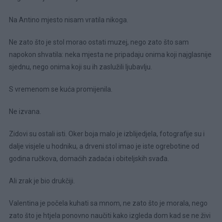
Na Antino mjesto nisam vratila nikoga.
Ne zato što je stol morao ostati muzej, nego zato što sam
napokon shvatila: neka mjesta ne pripadaju onima koji najglasnije
sjednu, nego onima koji su ih zaslužili ljubavlju.
S vremenom se kuća promijenila.
Ne izvana.
Zidovi su ostali isti. Oker boja malo je izblijedjela, fotografije su i
dalje visjele u hodniku, a drveni stol imao je iste ogrebotine od
godina ručkova, domaćih zadaća i obiteljskih svađa.
Ali zrak je bio drukčiji.
Valentina je počela kuhati sa mnom, ne zato što je morala, nego
zato što je htjela ponovno naučiti kako izgleda dom kad se ne živi