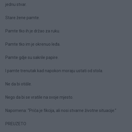
jednu stvar.
Stare žene pamte.
Pamte tko ih je držao za ruku.
Pamte tko im je okrenuo leđa.
Pamte gdje su sakrile papire.
I pamte trenutak kad napokon moraju ustati od stola.
Ne da bi otišle.
Nego da bi se vratile na svoje mjesto.
Napomena: “Priča je fikcija, ali nosi stvarne životne situacije.”
PREUZETO