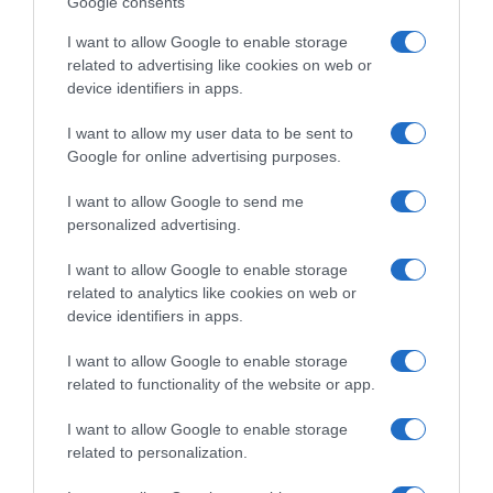
Google consents
Valentina je polako počela otkrivati dugove.
I want to allow Google to enable storage
related to advertising like cookies on web or
Kreditne kartice.
device identifiers in apps.
I want to allow my user data to be sent to
Pozajmice.
Google for online advertising purposes.
Neplaćene račune.
I want to allow Google to send me
personalized advertising.
Lažne poslovne planove.
I want to allow Google to enable storage
Košulje, večere, putovanja i pokloni kojima je Dario hranio sliku
related to analytics like cookies on web or
uspješnog muškarca, dok je iza te slike stajao moj novac.
device identifiers in apps.
Jedne večeri došla je u moju sobu.
I want to allow Google to enable storage
related to functionality of the website or app.
Ne u bivšu šivaću sobu.
I want to allow Google to enable storage
related to personalization.
Jer sam se već tada vratila u glavnu spavaću sobu.