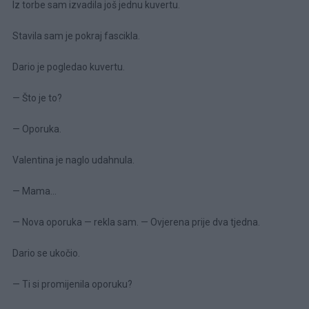
Iz torbe sam izvadila još jednu kuvertu.
Stavila sam je pokraj fascikla.
Dario je pogledao kuvertu.
— Što je to?
— Oporuka.
Valentina je naglo udahnula.
— Mama…
— Nova oporuka — rekla sam. — Ovjerena prije dva tjedna.
Dario se ukočio.
— Ti si promijenila oporuku?