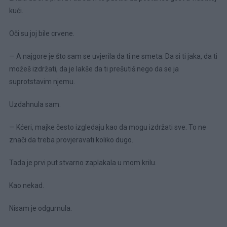
kući.
Oči su joj bile crvene.
— A najgore je što sam se uvjerila da ti ne smeta. Da si ti jaka, da ti
možeš izdržati, da je lakše da ti prešutiš nego da se ja
suprotstavim njemu.
Uzdahnula sam.
— Kćeri, majke često izgledaju kao da mogu izdržati sve. To ne
znači da treba provjeravati koliko dugo.
Tada je prvi put stvarno zaplakala u mom krilu.
Kao nekad.
Nisam je odgurnula.