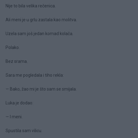
Nije to bila velika rečenica.
Ali meni je u grlu zastala kao molitva.
Uzela sam još jedan komad kolača.
Polako.
Bez srama.
Sara me pogledala i tiho rekla:
— Bako, žao mi je što sam se smijala.
Luka je dodao:
— I meni.
Spustila sam vilicu.