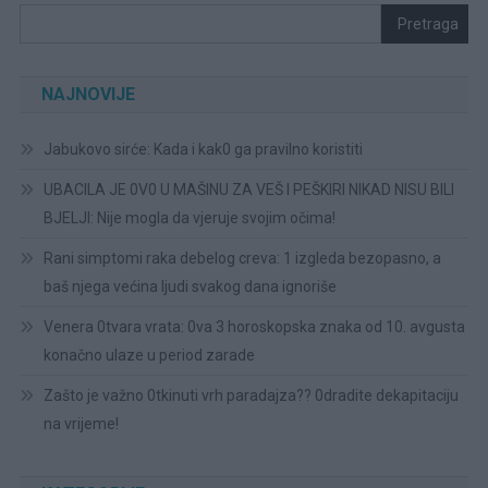
Pretraga
NAJNOVIJE
Jabukovo sirće: Kada i kak0 ga pravilno koristiti
UBACILA JE 0V0 U MAŠINU ZA VEŠ I PEŠKIRI NIKAD NISU BILI
BJELJI: Nije mogla da vjeruje svojim očima!
Rani simptomi raka debelog creva: 1 izgleda bezopasno, a
baš njega većina ljudi svakog dana ignoriše
Venera 0tvara vrata: 0va 3 horoskopska znaka od 10. avgusta
konačno ulaze u period zarade
Zašto je važno 0tkinuti vrh paradajza?? 0dradite dekapitaciju
na vrijeme!