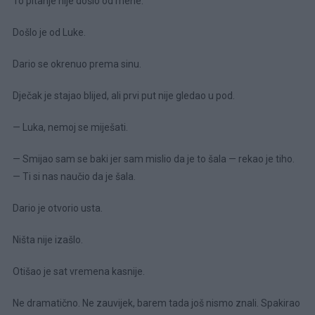
To pitanje nije došlo od mene.
Došlo je od Luke.
Dario se okrenuo prema sinu.
Dječak je stajao blijed, ali prvi put nije gledao u pod.
— Luka, nemoj se miješati.
— Smijao sam se baki jer sam mislio da je to šala — rekao je tiho.
— Ti si nas naučio da je šala.
Dario je otvorio usta.
Ništa nije izašlo.
Otišao je sat vremena kasnije.
Ne dramatično. Ne zauvijek, barem tada još nismo znali. Spakirao