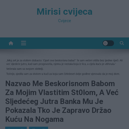
Preskočite
Mirisi cvijeca
na
sadržaj
Cvijece
Nazvao Me Beskorisnom Babom
Za Mojim Vlastitim St0lom, A Već
Sljedećeg Jutra Banka Mu Je
Pokazala Tko Je Zapravo Držao
Kuću Na Nogama