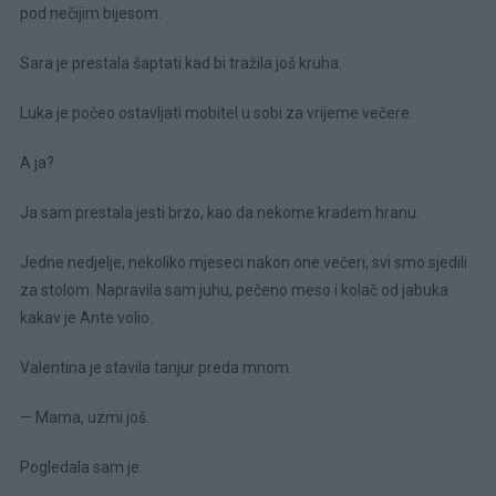
pod nečijim bijesom.
Sara je prestala šaptati kad bi tražila još kruha.
Luka je počeo ostavljati mobitel u sobi za vrijeme večere.
A ja?
Ja sam prestala jesti brzo, kao da nekome kradem hranu.
Jedne nedjelje, nekoliko mjeseci nakon one večeri, svi smo sjedili
za stolom. Napravila sam juhu, pečeno meso i kolač od jabuka
kakav je Ante volio.
Valentina je stavila tanjur preda mnom.
— Mama, uzmi još.
Pogledala sam je.