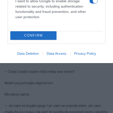
I want to allow Google to enable storage
Moju i Antinu.
related to security, including authentication
functionality and fraud prevention, and other
Stajala je na vratima kao djevojčica.
user protection.
— Mogu ući?
CONFIRM
— Možeš.
Sjela je na rub kreveta.
Data Deletion
Data Access
Privacy Policy
Dugo je šutjela.
— Znaš li zašto nisam ništa rekla one večeri?
Nisam joj pomogla odgovorom.
Morala je sama.
— Jer sam se bojala njega. I jer sam se sramila sebe. Jer sam
znala da si u pravu i da sam te pustila da postaneš gost u vlastitoj