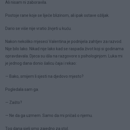
Ali nisam ni zaboravila.
Postoje rane koje se liječe blizinom, ali ipak ostave ožiljak.
Dario se više nije vratio živjeti u kuću.
Nakon nekoliko mjeseci Valentina je podnijela zahtjev za razvod.
Nije bilo lako. Nikad nije lako kad se raspada život koji si godinama
opravdavala. Djeca su išla na razgovore s psihologinjom. Luka mi
je jednog dana donio šalicu čaja i rekao:
— Bako, smijem li sjesti na djedovo mjesto?
Pogledala sam ga.
— Zašto?
— Ne da ga uzmem. Samo da mi pričaš o njemu.
Tog dana sjeli smo zajedno za stol.