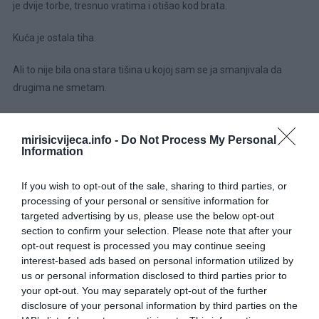
je dvije torbe, tresnuo vratima i otišao kod brata.
Kuća je ostala tiha.
Ali to nije bila ona stara tišina u kojoj sam se ja smanjivala da
drugima ne smetam.
Bila je to tišina nakon oluje.
mirisicvijeca.info -
Do Not Process My Personal
Information
Valentina je sjedila za stolom, gledajući u fascikl.
— Mama, oprosti.
If you wish to opt-out of the sale, sharing to third parties, or
processing of your personal or sensitive information for
targeted advertising by us, please use the below opt-out
Nisam odmah odgovorila.
section to confirm your selection. Please note that after your
opt-out request is processed you may continue seeing
Nekad sam mislila da ću za tu rečenicu dati sve.
interest-based ads based on personal information utilized by
us or personal information disclosed to third parties prior to
Ali kad konačno dođe, shvatiš da oprost nije krpa kojom se jednim
your opt-out. You may separately opt-out of the further
potezom obrišu godine.
disclosure of your personal information by third parties on the