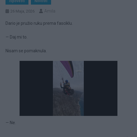
Ispovesti
Novosti
Amila
26 Maja, 2026
Dario je pružio ruku prema fasciklu.
— Daj mi to.
Nisam se pomaknula.
— Ne.