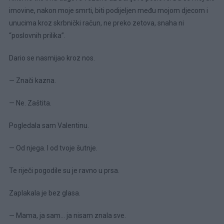
imovine, nakon moje smrti, biti podijeljen među mojom djecom i
unucima kroz skrbnički račun, ne preko zetova, snaha ni
“poslovnih prilika”.
Dario se nasmijao kroz nos.
— Znači kazna.
— Ne. Zaštita.
Pogledala sam Valentinu.
— Od njega. I od tvoje šutnje.
Te riječi pogodile su je ravno u prsa.
Zaplakala je bez glasa.
— Mama, ja sam… ja nisam znala sve.