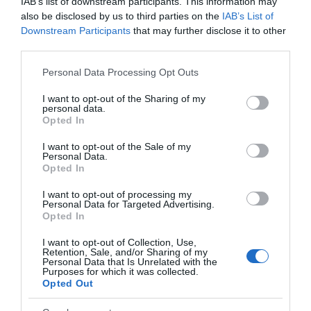
IAB’s list of downstream participants. This information may
— Volim te — rekla sam. — Ali to nije dovoljno da sve bude kao
also be disclosed by us to third parties on the
IAB’s List of
prije.
Downstream Participants
that may further disclose it to other
third parties.
Zaplakala je jače.
Please note that this website/app uses one or more Google
Personal Data Processing Opt Outs
services and may gather and store information including but
— Znam.
not limited to your visit or usage behaviour. You may click to
I want to opt-out of the Sharing of my
personal data.
grant or deny consent to Google and its third-party tags to
Opted In
— Ne znaš još. Ali naučit ćeš.
use your data for below specified purposes in below Google
consent section.
I want to opt-out of the Sale of my
Sljedeći tjedni bili su teški.
Personal Data.
Opted In
Dario je prvo prijetio odvjetnicima. Onda je slao poruke Valentini,
I want to opt-out of processing my
pa meni, pa čak i Luki, tvrdeći da sam starica koja manipulira
Personal Data for Targeted Advertising.
Opted In
svima. Kad su iz banke počeli stizati nalazi revizije, ton mu se
promijenio. Od bijesa do molbi. Od molbi do priče da je “samo htio
I want to opt-out of Collection, Use,
Retention, Sale, and/or Sharing of my
najbolje za obitelj”.
Personal Data that Is Unrelated with the
Purposes for which it was collected.
Opted Out
Čudno kako ljudi uvijek pokušaju ukrasti nešto “za obitelj”, ali
dokumenti završe na njihovo ime.