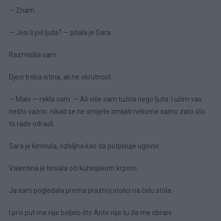
— Znam.
— Jesi li još ljuta? — pitala je Sara.
Razmislila sam.
Djeci treba istina, ali ne okrutnost.
— Malo — rekla sam. — Ali više sam tužna nego ljuta. I učim vas
nešto važno: nikad se ne smijete smijati nekome samo zato što
to rade odrasli.
Sara je kimnula, ozbiljna kao da potpisuje ugovor.
Valentina je brisala oči kuhinjskom krpom.
Ja sam pogledala prema praznoj stolici na čelu stola.
I prvi put me nije boljelo što Ante nije tu da me obrani.