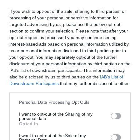
If you wish to opt-out of the sale, sharing to third parties, or
processing of your personal or sensitive information for
targeted advertising by us, please use the below opt-out
Pored želatine, đumbir i kurkuma su nezaobilazni. Oni djeluju kao
section to confirm your selection. Please note that after your
prirodni ibuprofen, blokirajući upalne procese u koljenima i leđima
opt-out request is processed you may continue seeing
bez nuspojava na želudac.
interest-based ads based on personal information utilized by
us or personal information disclosed to third parties prior to
Jednostavne promjene za brze
your opt-out. You may separately opt-out of the further
disclosure of your personal information by third parties on the
rezultate
IAB’s list of downstream participants. This information may
also be disclosed by us to third parties on the
IAB’s List of
Da biste osjetili poboljšanje u roku od 7 dana, nije dovoljno samo
Downstream Participants
that may further disclose it to other
third parties.
piti suplemente. Potrebno je uvesti male, ali značajne promjene:
Please note that this website/app uses one or more Google
Personal Data Processing Opt Outs
Toplo-hladne obloge: Naizmjenično korištenje leda i toplih peškira
services and may gather and store information including but
poboljšava cirkulaciju u bolnom području.Lagano kretanje:
not limited to your visit or usage behaviour. You may click to
I want to opt-out of the Sharing of my
personal data.
Potpuno mirovanje zapravo pogoršava bol. Lagana šetnja
grant or deny consent to Google and its third-party tags to
Opted In
use your data for below specified purposes in below Google
održava zglobove funkcionalnim.Hidratacija: Voda je ključna za
consent section.
I want to opt-out of the Sale of my
održavanje elastičnosti tkiva.
Personal Data.