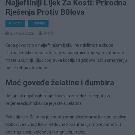
Najjeftiniji Lijek Za Kosti: Prirodna
Rješenja Protiv B0lova
Novosti
Zdravlje
Amila
25 Maja, 2026
Kada govorimo o najjeftinijem lijeku, ne mislimo na skupe
farmaceutske preparate, već na namirnice koje vjerovatno već
imate u kuhinji. Ključ oporavka kostiju i zglobova leži u smanjenju
upale i obnovi kolagena.
Moć goveđe želatine i đumbira
Jedan od najstarijih i najefikasnijih narodnih recepata za
regeneraciju hrskavice je jestiva želatina.
Kako djeluje: Želatina je bogata aminokiselinama koje su gradivni
blokovi vezivnog tkiva. Redovna konzumacija može pomoći u
podmazivanju zglobova i smanjenju trenja.