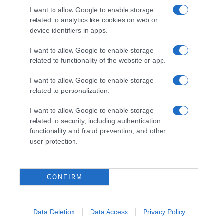
I want to allow Google to enable storage
related to analytics like cookies on web or
device identifiers in apps.
I want to allow Google to enable storage
related to functionality of the website or app.
I want to allow Google to enable storage
related to personalization.
Navigacija
NUTMA PATIŠPANJA – sočan i starinski kolač s najjednostavnijim receptom na kašike!
K0LAČ SA VIŠNJAMA I Č0K0LADOM – topi se u ustima već na prvi zalogaj!
I want to allow Google to enable storage
related to security, including authentication
članaka
functionality and fraud prevention, and other
RELATED POSTS
user protection.
CONFIRM
Data Deletion
Data Access
Privacy Policy