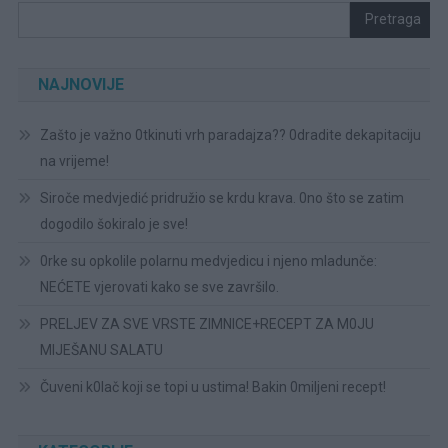
Pretraga
NAJNOVIJE
Zašto je važno 0tkinuti vrh paradajza?? 0dradite dekapitaciju
na vrijeme!
Siroče medvjedić pridružio se krdu krava. 0no što se zatim
dogodilo šokiralo je sve!
0rke su opkolile polarnu medvjedicu i njeno mladunče:
NEĆETE vjerovati kako se sve završilo.
PRELJEV ZA SVE VRSTE ZIMNICE+RECEPT ZA M0JU
MIJEŠANU SALATU
Čuveni k0lač koji se topi u ustima! Bakin 0miljeni recept!