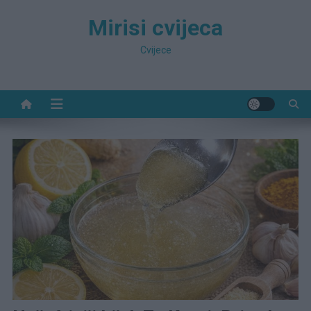
Preskočite
Mirisi cvijeca
na
sadržaj
Cvijece