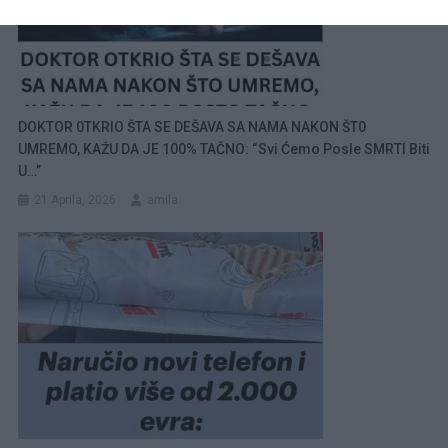
DOKTOR 0TKRIO ŠTA SE DEŠAVA SA NAMA NAKON ŠT0
UMREMO, KAŽU DA JE 100% TAČNO: “Svi Ćemo Posle SMRTI Biti
U…”
21 Aprila, 2026
amila