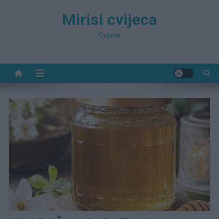
Preskočite
Mirisi cvijeca
na
sadržaj
Cvijece