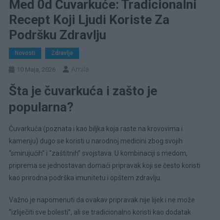
Med 0d Čuvarkuće: Tradicionalni
Recept Koji Ljudi Koriste Za
Podršku Zdravlju
Novosti
Zdravlje
Amila
10 Maja, 2026
Šta je čuvarkuća i zašto je
popularna?
Čuvarkuća (poznata i kao biljka koja raste na krovovima i
kamenju) dugo se koristi u narodnoj medicini zbog svojih
“smirujućih” i “zaštitnih” svojstava. U kombinaciji s medom,
priprema se jednostavan domaći pripravak koji se često koristi
kao prirodna podrška imunitetu i opštem zdravlju.
Važno je napomenuti da ovakav pripravak nije lijek i ne može
“izliječiti sve bolesti”, ali se tradicionalno koristi kao dodatak