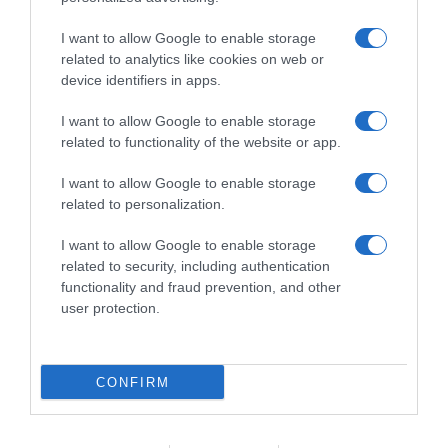
I want to allow Google to enable storage
related to analytics like cookies on web or
device identifiers in apps.
I want to allow Google to enable storage
related to functionality of the website or app.
I want to allow Google to enable storage
related to personalization.
I want to allow Google to enable storage
related to security, including authentication
functionality and fraud prevention, and other
Navigacija
Paradajz će imati debele stabljike i 0groman rod ako uradite ovo 0dmah nakon sadnje
Prirodna Morfina: Biljka K0ja Ublažava B0love u Mišićima, Zglobovima i Reumatske Tegobe
user protection.
članaka
RELATED POSTS
CONFIRM