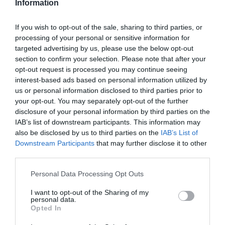
Information
If you wish to opt-out of the sale, sharing to third parties, or
processing of your personal or sensitive information for
targeted advertising by us, please use the below opt-out
Tegla se zatvori i ostavi nekoliko dana na hladnom i tamnom
section to confirm your selection. Please note that after your
mjestu kako bi se sastojci sjedinili. Nakon toga se može koristiti.
opt-out request is processed you may continue seeing
interest-based ads based on personal information utilized by
Kako se najčešće koristi
us or personal information disclosed to third parties prior to
your opt-out. You may separately opt-out of the further
Ljudi ovaj pripravak uzimaju u malim količinama, najčešće po
disclosure of your personal information by third parties on the
jednu kašičicu dnevno. U narodnoj tradiciji se koristi za:podršku
IAB’s list of downstream participants. This information may
also be disclosed by us to third parties on the
IAB’s List of
imunitetusmirivanje organizmaopšte jačanje tijela
Downstream Participants
that may further disclose it to other
third parties.
Važne napomene
Iako mnogi vjeruju u blagotvorna svojstva
čuvarkuće i meda, naučni dokazi su ograničeni za liječenje bolesti.
Please note that this website/app uses one or more Google
Personal Data Processing Opt Outs
services and may gather and store information including but
Ovaj pripravak treba posmatrati kao prirodni dodatak ishrani, a ne
not limited to your visit or usage behaviour. You may click to
I want to opt-out of the Sharing of my
zamjenu za medicinsku terapiju.
personal data.
grant or deny consent to Google and its third-party tags to
Opted In
use your data for below specified purposes in below Google
Kod ozbiljnih zdravstvenih problema uvijek je potrebno obratiti se
consent section.