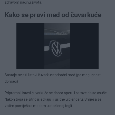
zdravom načinu života.
Kako se pravi med od čuvarkuće
Sastojci:svježi listovi čuvarkućeprirodni med (po mogućnosti
domaći)
Priprema:Listovi čuvarkuće se dobro operu i ostave da se osuše.
Nakon toga se sitno isjeckaju ili usitne u blenderu. Smjesa se
zatim pomiješa s medom u staklenoj tegli.