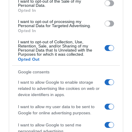
I want to opt-out of the Sale of my
ljekaru.
Personal Data.
Opted In
Zaključak
Med od čuvarkuće je jednostavan i prirodan recept koji
I want to opt-out of processing my
se prenosi generacijama. Može biti zanimljiv dodatak ishrani, ali
Personal Data for Targeted Advertising.
Opted In
ključ zdravlja i dalje ostaje u uravnoteženoj prehrani, kretanju i
stručnoj medicinskoj brizi.
I want to opt-out of Collection, Use,
Retention, Sale, and/or Sharing of my
Personal Data that Is Unrelated with the
Purposes for which it was collected.
Opted Out
Google consents
I want to allow Google to enable storage
related to advertising like cookies on web or
device identifiers in apps.
I want to allow my user data to be sent to
Google for online advertising purposes.
I want to allow Google to send me
personalized advertising.