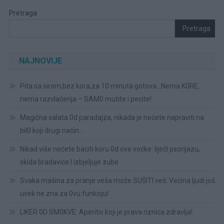
Pretraga
Pretraga
NAJNOVIJE
Pita sa sirom,bez kora,za 10 minuta gotova…Nema K0RE,
nema razvlačenja – SAM0 mutite i pecite!
Magična salata 0d paradajza, nikada je nećete napraviti na
bil0 koji drugi način…
Nikad više nećete baciti koru 0d ove voćke: liječI psorijazu,
skida bradavice I izbjeljuje zube
Svaka mašina za pranje veša može SUŠITI veš: Većina ljudi još
uvek ne zna za 0vu funkciju!
LIKER 0D SM0KVE: Aperitiv koji je prava riznica zdravlja!