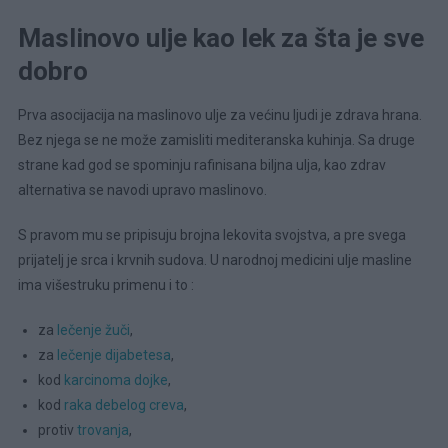
Maslinovo ulje kao lek za šta je sve
dobro
Prva asocijacija na maslinovo ulje za većinu ljudi je zdrava hrana.
Bez njega se ne može zamisliti mediteranska kuhinja. Sa druge
strane kad god se spominju rafinisana biljna ulja, kao zdrav
alternativa se navodi upravo maslinovo.
S pravom mu se pripisuju brojna lekovita svojstva, a pre svega
prijatelj je srca i krvnih sudova. U narodnoj medicini ulje masline
ima višestruku primenu i to :
za
lečenje žuči
,
za
lečenje dijabetesa
,
kod
karcinoma dojke
,
kod
raka debelog creva
,
protiv
trovanja
,