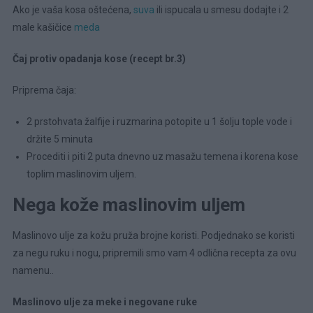
Ako je vaša kosa oštećena,
suva
ili ispucala u smesu dodajte i 2
male kašičice
meda
Čaj protiv opadanja kose (recept br.3)
Priprema čaja:
2 prstohvata žalfije i ruzmarina potopite u 1 šolju tople vode i
držite 5 minuta
Procediti i piti 2 puta dnevno uz masažu temena i korena kose
toplim maslinovim uljem.
Nega kože maslinovim uljem
Maslinovo ulje za kožu pruža brojne koristi. Podjednako se koristi
za negu ruku i nogu, pripremili smo vam 4 odlična recepta za ovu
namenu..
Maslinovo ulje za meke i negovane ruke