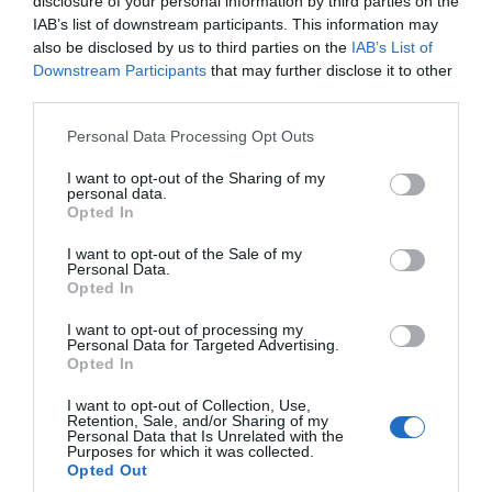
disclosure of your personal information by third parties on the
kašiku.
IAB’s list of downstream participants. This information may
also be disclosed by us to third parties on the
IAB’s List of
Downstream Participants
that may further disclose it to other
Maslinovo ulje za lečenje
third parties.
hemoroida i analnih fisura
Please note that this website/app uses one or more Google
Personal Data Processing Opt Outs
services and may gather and store information including but
Na hemoroide i
fisure
osim što će delovati iznutra (poboljšava
not limited to your visit or usage behaviour. You may click to
I want to opt-out of the Sharing of my
probavu), maslinovo ulje će pomoći i ako ga nanosite spolja u vidu
personal data.
grant or deny consent to Google and its third-party tags to
Opted In
mlakih obloga.
use your data for below specified purposes in below Google
consent section.
I want to opt-out of the Sale of my
Personal Data.
Eliminiše čireve po koži
Opted In
U slučaju čira na koži obloge trebajte više zagrejati. Na taj način će
I want to opt-out of processing my
Personal Data for Targeted Advertising.
ovaj prirodni lek rastvoriti čireve.
Opted In
Za snižavanje visokog krvnog pritiska
I want to opt-out of Collection, Use,
Retention, Sale, and/or Sharing of my
Personal Data that Is Unrelated with the
U slučaju hipertenzije trebate uzimati:
Purposes for which it was collected.
Opted Out