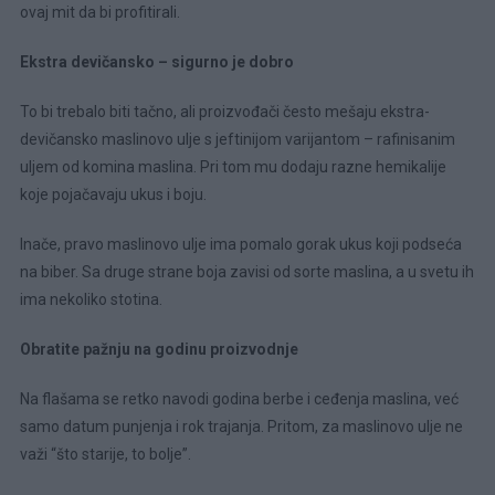
ovaj mit da bi profitirali.
Ekstra devičansko – sigurno je dobro
To bi trebalo biti tačno, ali proizvođači često mešaju ekstra-
devičansko maslinovo ulje s jeftinijom varijantom – rafinisanim
uljem od komina maslina. Pri tom mu dodaju razne hemikalije
koje pojačavaju ukus i boju.
Inače, pravo maslinovo ulje ima pomalo gorak ukus koji podseća
na biber. Sa druge strane boja zavisi od sorte maslina, a u svetu ih
ima nekoliko stotina.
Obratite pažnju na godinu proizvodnje
Na flašama se retko navodi godina berbe i ceđenja maslina, već
samo datum punjenja i rok trajanja. Pritom, za maslinovo ulje ne
važi “što starije, to bolje”.