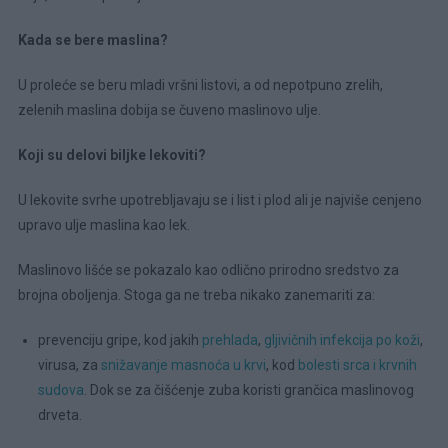
Kada se bere maslina?
U proleće se beru mladi vršni listovi, a od nepotpuno zrelih,
zelenih maslina dobija se čuveno maslinovo ulje.
Koji su delovi biljke lekoviti?
U lekovite svrhe upotrebljavaju se i list i plod ali je najviše cenjeno
upravo ulje maslina kao lek.
Maslinovo lišće se pokazalo kao odlično prirodno sredstvo za
brojna oboljenja. Stoga ga ne treba nikako zanemariti za:
prevenciju gripe, kod jakih
prehlada
,
gljivičnih infekcija po koži
,
virusa, za
snižavanje masnoća u krvi
, kod
bolesti srca i krvnih
sudova
. Dok se za čišćenje zuba koristi grančica maslinovog
drveta.