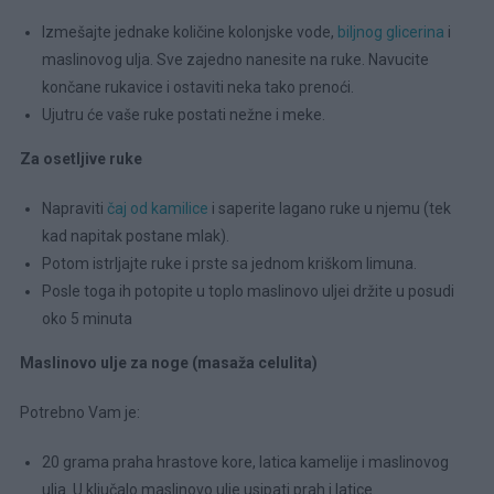
Izmešajte jednake količine kolonjske vode,
biljnog glicerina
i
maslinovog ulja. Sve zajedno nanesite na ruke. Navucite
končane rukavice i ostaviti neka tako prenoći.
Ujutru će vaše ruke postati nežne i meke.
Za osetljive ruke
Napraviti
čaj od kamilice
i saperite lagano ruke u njemu (tek
kad napitak postane mlak).
Potom istrljajte ruke i prste sa jednom kriškom limuna.
Posle toga ih potopite u toplo maslinovo uljei držite u posudi
oko 5 minuta
Maslinovo ulje za noge (masaža celulita)
Potrebno Vam je:
20 grama praha hrastove kore, latica kamelije i maslinovog
ulja. U ključalo maslinovo ulje usipati prah i latice.