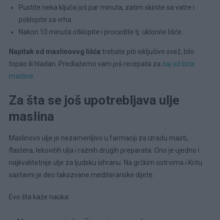
Pustite neka ključa još par minuta, zatim skinite sa vatre i
poklopite sa vrha.
Nakon 10 minuta otklopite i procedite tj. uklonite lišće.
Napitak od maslinovog lišća
trebate piti isključivo svež, bilo
topao ili hladan. Predlažemo vam još recepata za
čaj od lista
masline.
Za šta se još upotrebljava ulje
maslina
Maslinovo ulje je nezamenljivo u farmaciji za izradu masti,
flastera, lekovitih ulja i raznih drugih preparata. Ono je ujedno i
najkvalitetnije ulje za ljudsku ishranu. Na grčkim ostrvima i Kritu
sastavni je deo takozvane mediteranske dijete.
Evo šta kaže nauka: