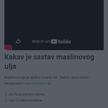
Kakav je sastav maslinovog
ulja
Maslinovo ulje je ujedno i hrana i lek. Sadrži važne mono-
nezasićene
masne kiseline
i to:
do 75 procenata oleina,
i do 12 odsto linoleina.