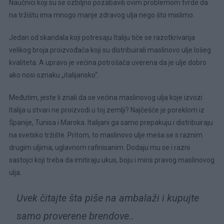
Naučnici koji su se ozbiljno pozabavili ovim problemom tvrde da
na tržištu ima mnogo manje zdravog ulja nego što mislimo.
Jedan od skandala koji potresaju Italiju tiče se razotkrivanja
velikog broja proizvođača koji su distribuirali maslinovo ulje lošeg
kvaliteta. A upravo je većina potrošača uverena da je ulje dobro
ako nosi oznaku „italijansko“.
Međutim, jeste li znali da se većina maslinovog ulja koje izvozi
Italija u stvari ne proizvodi u toj zemlji? Najčešće je poreklom iz
Španije, Tunisa i Maroka. Italijani ga samo prepakuju i distribuiraju
na svetsko tržište. Pritom, to maslinovo ulje meša se s raznim
drugim uljima, uglavnom rafinisanim. Dodaju mu se i razni
sastojci koji treba da imitiraju ukus, boju i miris pravog maslinovog
ulja.
Uvek čitajte šta piše na ambalaži i kupujte
samo proverene brendove..