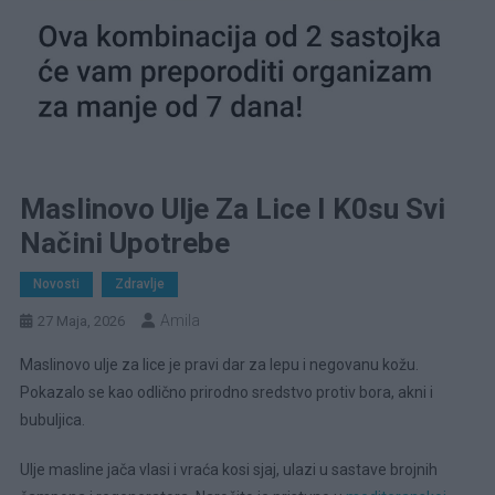
Maslinovo Ulje Za Lice I K0su Svi
Načini Upotrebe
Novosti
Zdravlje
Amila
27 Maja, 2026
Maslinovo ulje za lice je pravi dar za lepu i negovanu kožu.
Pokazalo se kao odlično prirodno sredstvo protiv bora, akni i
bubuljica.
Ulje masline jača vlasi i vraća kosi sjaj, ulazi u sastave brojnih