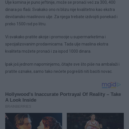
Ulje komina je puno jeftinije, može se pronaći već za 300, 400
dinara po flaši. Svakako ono ni blizu nije kvalitetno kao ekstra
devičansko maslinovo ulje. Za njega trebate izdvojiti ponekad i
preko 1500 rsd po litru.
Vi svakako pratite akcije i promocije u supermarketima i
specijalizovanim prodavnicama. Tada ulje maslina ekstra
kvaliteta možete pronaći i za ispod 1000 dinara.
Ipak još jednom napominjemo, čitajte sve što piše na ambalaži i
pratite oznake, samo tako nećete pogrešiti niti baciti novac.