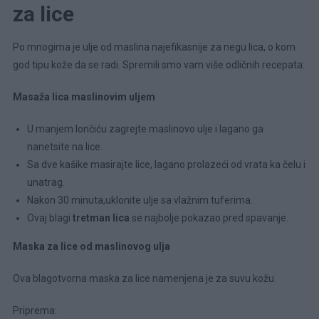
za lice
Po mnogima je ulje od maslina najefikasnije za negu lica, o kom
god tipu kože da se radi. Spremili smo vam više odličnih recepata:
Masaža lica maslinovim uljem
U manjem lončiću zagrejte maslinovo ulje i lagano ga
nanetsite na lice.
Sa dve kašike masirajte lice, lagano prolazeći od vrata ka čelu i
unatrag.
Nakon 30 minuta,uklonite ulje sa vlažnim tuferima.
Ovaj blagi
tretman lica
se najbolje pokazao pred spavanje.
Maska za lice od maslinovog ulja
Ova blagotvorna maska za lice namenjena je za suvu kožu.
Priprema: