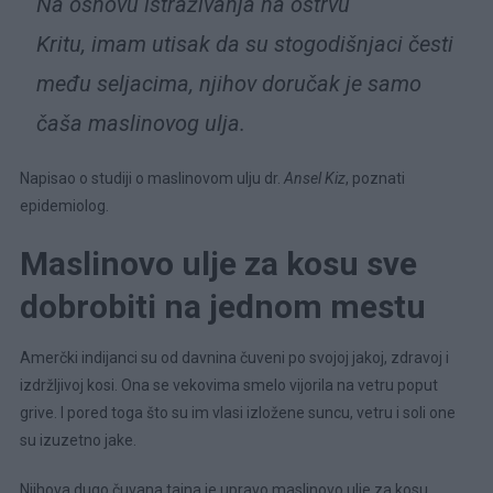
Na osnovu istraživanja na ostrvu
Kritu, imam utisak da su stogodišnjaci česti
među seljacima, njihov doručak je samo
čaša maslinovog ulja.
Napisao o studiji o maslinovom ulju dr.
Ansel Kiz
, poznati
epidemiolog.
Maslinovo ulje za kosu sve
dobrobiti na jednom mestu
Amerčki indijanci su od davnina čuveni po svojoj jakoj, zdravoj i
izdržljivoj kosi. Ona se vekovima smelo vijorila na vetru poput
grive. I pored toga što su im vlasi izložene suncu, vetru i soli one
su izuzetno jake.
Njihova dugo čuvana tajna je upravo maslinovo ulje za kosu.