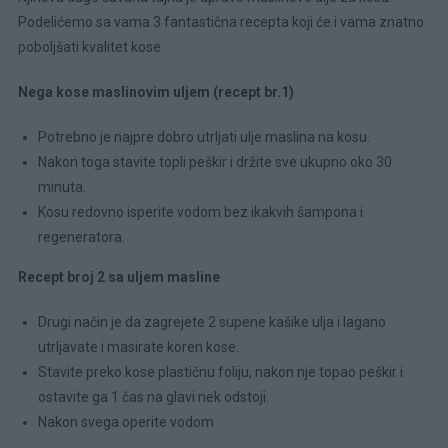
Podelićemo sa vama 3 fantastična recepta koji će i vama znatno
poboljšati kvalitet kose.
Nega kose maslinovim uljem (recept br.1)
Potrebno je najpre dobro utrljati ulje maslina na kosu.
Nakon toga stavite topli peškir i držite sve ukupno oko 30
minuta.
Kosu redovno isperite vodom bez ikakvih šampona i
regeneratora.
Recept broj 2 sa uljem masline
Drugi način je da zagrejete 2 supene kašike ulja i lagano
utrljavate i masirate koren kose.
Stavite preko kose plastičnu foliju, nakon nje topao peškir i
ostavite ga 1 čas na glavi nek odstoji.
Nakon svega operite vodom