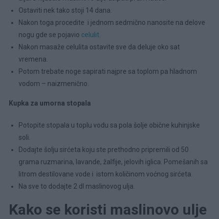
Ostaviti nek tako stoji 14 dana.
Nakon toga procedite i jednom sedmično nanosite na delove
nogu gde se pojavio
celulit
.
Nakon masaže celulita ostavite sve da deluje oko sat
vremena.
Potom trebate noge sapirati najpre sa toplom pa hladnom
vodom – naizmenično.
Kupka za umorna stopala
Potopite stopala u toplu vodu sa pola šolje obične kuhinjske
soli.
Dodajte šolju sirćeta koju ste prethodno pripremili od 50
grama ruzmarina, lavande, žalfije, jelovih iglica. Pomešanih sa
litrom destilovane vode i istom količinom voćnog sirćeta.
Na sve to dodajte 2 dl maslinovog ulja.
Kako se koristi maslinovo ulje