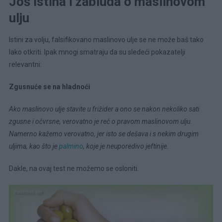
Još istina i zabluda o maslinovom
ulju
Istini za volju, falsifikovano maslinovo ulje se ne može baš tako
lako otkriti. Ipak mnogi smatraju da su sledeći pokazatelji
relevantni:
Zgusnuće se na hladnoći
Ako maslinovo ulje stavite u frižider a ono se nakon nekoliko sati
zgusne i očvrsne, verovatno je reč o pravom maslinovom ulju.
Namerno kažemo verovatno, jer isto se dešava i s nekim drugim
uljima, kao što je
palmino
, koje je neuporedivo jeftinije.
Dakle, na ovaj test ne možemo se osloniti.