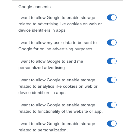
4 puta dnevno po kafenu kašičicu
Google consents
maslinovog ulja.
I want to allow Google to enable storage
related to advertising like cookies on web or
Upotreba ulja masline kod trovanja
device identifiers in apps.
Maslinovo ulje je i sedativ i laksativ i kao takvo delotvorno je kao
I want to allow my user data to be sent to
Google for online advertising purposes.
protivotrov kod trovanja tečnostima i raznim otrovnim rastvorima
soli.
I want to allow Google to send me
personalized advertising.
Za ublažavanje tegoba kod upale grla
I want to allow Google to enable storage
Ako imate česte gnojne angine trebate uzimati:
related to analytics like cookies on web or
device identifiers in apps.
10 kapi tri puta dnevno pre jela.
I want to allow Google to enable storage
related to functionality of the website or app.
Ova terapija maslinovim uljem će pomoći i kod promuklosti.
I want to allow Google to enable storage
Nezaobilazno u dijetalnoj ishrani
related to personalization.