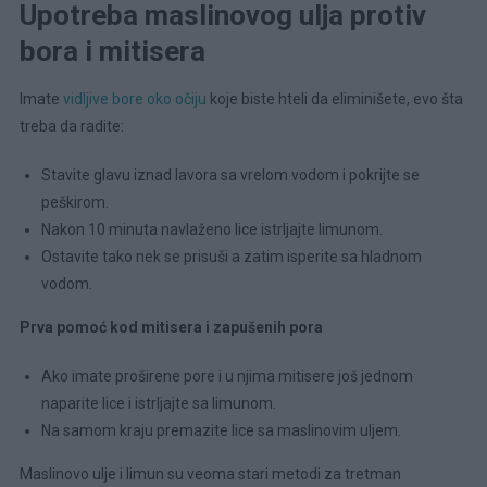
Upotreba maslinovog ulja protiv
bora i mitisera
Imate
vidljive bore oko očiju
koje biste hteli da eliminišete, evo šta
treba da radite:
Stavite glavu iznad lavora sa vrelom vodom i pokrijte se
peškirom.
Nakon 10 minuta navlaženo lice istrljajte limunom.
Ostavite tako nek se prisuši a zatim isperite sa hladnom
vodom.
Prva pomoć kod mitisera i zapušenih pora
Ako imate proširene pore i u njima mitisere još jednom
naparite lice i istrljajte sa limunom.
Na samom kraju premazite lice sa maslinovim uljem.
Maslinovo ulje i limun su veoma stari metodi za tretman