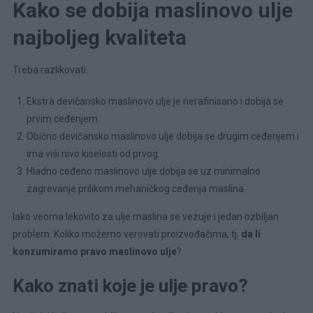
Kako se dobija maslinovo ulje
najboljeg kvaliteta
Treba razlikovati:
Ekstra devičansko maslinovo ulje je nerafinisano i dobija se
prvim ceđenjem.
Obično devičansko maslinovo ulje dobija se drugim ceđenjem i
ima viši nivo kiselosti od prvog.
Hladno ceđeno maslinovo ulje dobija se uz minimalno
zagrevanje prilikom mehaničkog ceđenja maslina.
Iako veoma lekovito za ulje maslina se vezuje i jedan ozbiljan
problem. Koliko možemo verovati proizvođačima, tj.
da li
konzumiramo pravo maslinovo ulje
?
Kako znati koje je ulje pravo?