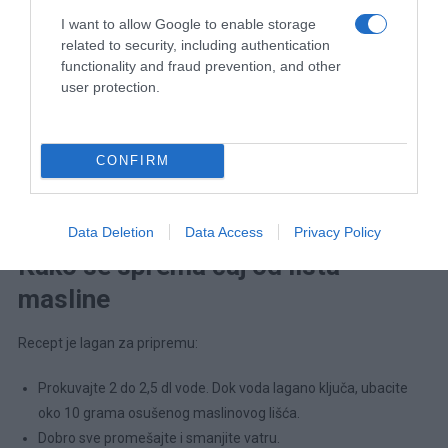
Za zdravlje žučne kese i želuca preporučuje se svakodnevna
I want to allow Google to enable storage
related to security, including authentication
konzumacija maslinovog ulja. Osim kod obolelih ovo ulje je preko
functionality and fraud prevention, and other
potrebno i zdravim osobama. Puno je zdravije od
suncokretovog
,
user protection.
palminog i ostalih ulja.
Važno je da ga – ako ne svakodnevno, pnda bar povremeno
CONFIRM
koristitte u ishrani. Ispitivanja su potrvrdila da ulje masline
sprečava koronarne bolesti. Jako je važno to što obara LDL
holesterol pri čemu podiže korisni HDL.
Data Deletion
Data Access
Privacy Policy
Kako se sprema čaj od lista
masline
Recept je lagan za pripremu:
Prokuvajte 2 do 2,5 dl vode. Dok voda lagano ključa, ubacite
oko 10 grama osušenog maslinovog lišća.
Dobro sve promešajte i smanjite vatru.