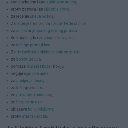
kod opekotina i kao
zaštita od sunca,
protiv zatvora i za
čišćenje creva
,
za lečenje
čireva po koži
.
Za
lečenje hemoroida
i
protiv tvrde stolice
za
snižavanje visokog krvnog pritiska
.
Kod upale grla i
zagnojenih krajnika
.
za
lečenje promuklosti
.
Za
mršavljenje i skidanje sala sa struka
.
za
bolesti želuca
,
pomaže
brži rast kose
i nokiju,
neguje
ispucale usne
,
za
oboljenja desni
,
za
lečenje ekcema
,
za
prevenciju psorijaze
,
za
herpes na usni
ublažava
bol u mišićima
,
protiv
ateroskleroze
.