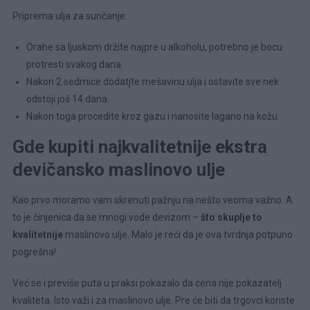
Priprema ulja za sunčanje:
Orahe sa ljuskom držite najpre u alkoholu, potrebno je bocu
protresti svakog dana.
Nakon 2 sedmice dodatjte mešavinu ulja i ostavite sve nek
odstoji još 14 dana.
Nakon toga procedite kroz gazu i nanosite lagano na kožu.
Gde kupiti najkvalitetnije ekstra
devičansko maslinovo ulje
Kao prvo moramo vam skrenuti pažnju na nešto veoma važno. A
to je činjenica da se mnogi vode devizom –
što skuplje to
kvalitetnije
maslinovo ulje. Malo je reći da je ova tvrdnja potpuno
pogrešna!
Već se i previše puta u praksi pokazalo da cena nije pokazatelj
kvaliteta. Isto važi i za maslinovo ulje. Pre će biti da trgovci koriste