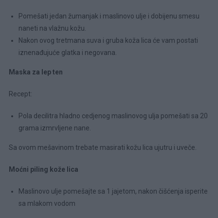
Pomešati jedan žumanjak i maslinovo ulje i dobijenu smesu
naneti na vlažnu kožu.
Nakon ovog tretmana suva i gruba koža lica će vam postati
iznenađujuće glatka i negovana.
Maska za lep ten
Recept:
Pola decilitra hladno cedjenog maslinovog ulja pomešati sa 20
grama izmrvljene nane.
Sa ovom mešavinom trebate masirati kožu lica ujutru i uveče.
Moćni piling kože lica
Maslinovo ulje pomešajte sa 1 jajetom, nakon čišćenja isperite
sa mlakom vodom