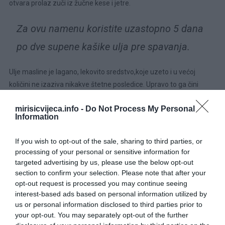
otvara prolaz zuči iz žučne kese i jetre.
Za ovu namenu koristite uzastopno 5 dana
po dve supene kašike ulja pre spavanja.
Ulje masline je lagano, lekovito sredstvo,koje uzeto i u većoj
količini ne izaziva nikakve štetne posledice. Upravo to ga čini
jedinstvenim među jestivim uljima.
mirisicvijeca.info -
Do Not Process My Personal
Information
Recept protiv zatvora za čišćenje creva
If you wish to opt-out of the sale, sharing to third parties, or
Rešite jednom za svagda
problem sa opstipacijom
i neredovnom
processing of your personal or sensitive information for
tvrdom stolicom.
targeted advertising by us, please use the below opt-out
section to confirm your selection. Please note that after your
Uzimajte odmah izjutra 2 supene kašike
opt-out request is processed you may continue seeing
interest-based ads based on personal information utilized by
maslinovog ulja na prazan stomak. Deca
us or personal information disclosed to third parties prior to
takođe smeju ali samo pola doze, dakle 1
your opt-out. You may separately opt-out of the further