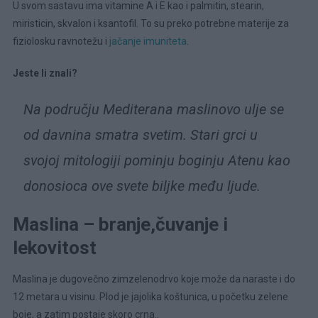
U svom sastavu ima vitamine A i E kao i palmitin, stearin,
miristicin, skvalon i ksantofil. To su preko potrebne materije za
fiziolosku ravnotežu i
jačanje imuniteta
.
Jeste li znali?
Na području Mediterana maslinovo ulje se
od davnina smatra svetim. Stari grci u
svojoj mitologiji pominju boginju Atenu kao
donosioca ove svete biljke među ljude.
Maslina – branje,čuvanje i
lekovitost
Maslina je dugovečno zimzelenodrvo koje može da naraste i do
12 metara u visinu. Plod je jajolika koštunica, u početku zelene
boje, a zatim postaje skoro crna..