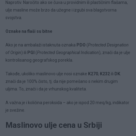
Naprotiv. Naročito ako se čuva u providnim ili plastičnim flašama,
ulje masline može brzo da užegne i izgubi sva blagotvorna
svojstva.
Oznake na flaši su bitne
Ako je na ambalaži istaknuta oznaka
PDO
(
Protected Designation
of Origin
) ili
PGI
(
Protected Geographical Indication
), znači da je ulje
kontrolisanog geografskog porekla.
Takođe, ukoliko maslinovo ulje nosi oznake
K270
,
K232
ili
DK
.
znači da je 100% čisto, tj. da nije pomešano s nekim drugim
uljima. To, znači i da je vrhunskog kvaliteta.
A važna je i količina peroksida – ako je ispod 20 meq/kg, indikator
je svežine.
Maslinovo ulje cena u Srbiji