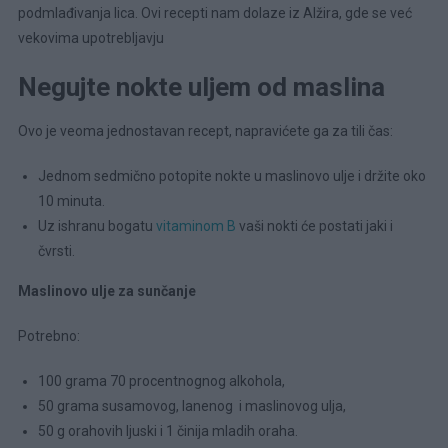
podmlađivanja lica. Ovi recepti nam dolaze iz Alžira, gde se već
vekovima upotrebljavju
Negujte nokte uljem od maslina
Ovo je veoma jednostavan recept, napravićete ga za tili čas:
Jednom sedmično potopite nokte u maslinovo ulje i držite oko
10 minuta.
Uz ishranu bogatu
vitaminom B
vaši nokti će postati jaki i
čvrsti.
Maslinovo ulje za sunčanje
Potrebno:
100 grama 70 procentnognog alkohola,
50 grama susamovog, lanenog i maslinovog ulja,
50 g orahovih ljuski i 1 činija mladih oraha.