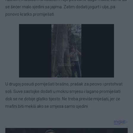
se šećer malo sjedini sa jajima. Zatim dodati jogurt i ulje, pa
ponovo kratko promiješati.
U drugoj posudi pomiješati brašno, prašak za pecivo i prstohvat
soli. Suve sastojke dodati u mokru smjesu i lagano promiješati
dok se ne dobije glatko tijesto. Ne treba previše miješati, jer će
mafini biti mekši ako se smjesa samo sjedini.