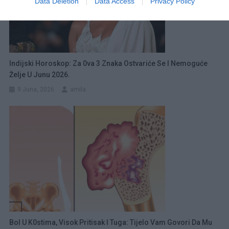
Data Deletion
Data Access
Privacy Policy
Indijski Horoskop: Za 0va 3 Znaka Ostvariće Se I Nemoguće
Želje U Junu 2026.
9 Juna, 2026
amila
Bol U K0stima, Visok Pritisak I Tuga: Tijelo Vam Govori Da Mu