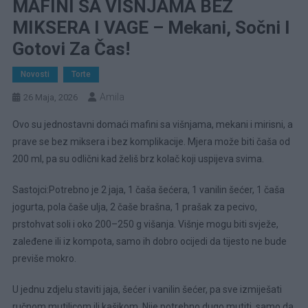
MAFINI SA VIŠNJAMA BEZ
MIKSERA I VAGE – Mekani, Sočni I
Gotovi Za Čas!
Novosti
Torte
Amila
26 Maja, 2026
Ovo su jednostavni domaći mafini sa višnjama, mekani i mirisni, a
prave se bez miksera i bez komplikacije. Mjera može biti čaša od
200 ml, pa su odlični kad želiš brz kolač koji uspijeva svima.
Sastojci:Potrebno je 2 jaja, 1 čaša šećera, 1 vanilin šećer, 1 čaša
jogurta, pola čaše ulja, 2 čaše brašna, 1 prašak za pecivo,
prstohvat soli i oko 200–250 g višanja. Višnje mogu biti svježe,
zaleđene ili iz kompota, samo ih dobro ocijedi da tijesto ne bude
previše mokro.
U jednu zdjelu staviti jaja, šećer i vanilin šećer, pa sve izmiješati
ručnom mutilicom ili kašikom. Nije potrebno dugo mutiti, samo da