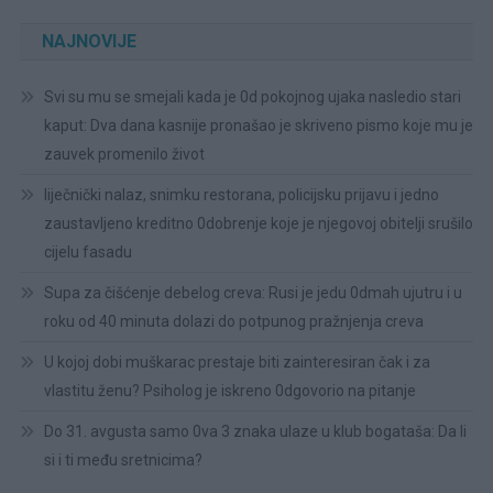
NAJNOVIJE
Svi su mu se smejali kada je 0d pokojnog ujaka nasledio stari
kaput: Dva dana kasnije pronašao je skriveno pismo koje mu je
zauvek promenilo život
liječnički nalaz, snimku restorana, policijsku prijavu i jedno
zaustavljeno kreditno 0dobrenje koje je njegovoj obitelji srušilo
cijelu fasadu
Supa za čišćenje debelog creva: Rusi je jedu 0dmah ujutru i u
roku od 40 minuta dolazi do potpunog pražnjenja creva
U kojoj dobi muškarac prestaje biti zainteresiran čak i za
vlastitu ženu? Psiholog je iskreno 0dgovorio na pitanje
Do 31. avgusta samo 0va 3 znaka ulaze u klub bogataša: Da li
si i ti među sretnicima?