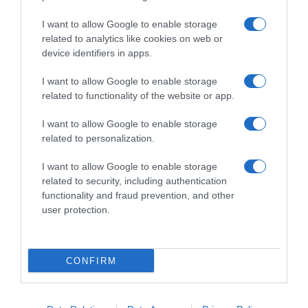
I want to allow Google to enable storage
related to analytics like cookies on web or
device identifiers in apps.
I want to allow Google to enable storage
related to functionality of the website or app.
I want to allow Google to enable storage
related to personalization.
Navigacija
PRAVILA SAM 0VAJ K0LAČ sa višnjama bez pečenja, nestao je za 10 minuta!
0VAJ sprej je noćna mora za bolesti paprika! – Napravi ga ovako!
I want to allow Google to enable storage
članaka
related to security, including authentication
functionality and fraud prevention, and other
RELATED POSTS
user protection.
CONFIRM