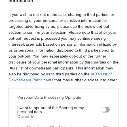
Information
If you wish to opt-out of the sale, sharing to third parties, or
processing of your personal or sensitive information for
targeted advertising by us, please use the below opt-out
section to confirm your selection. Please note that after your
opt-out request is processed you may continue seeing
Kalup za mafine obložiti papirnim korpicama ili ga malo namazati
interest-based ads based on personal information utilized by
uljem. Sipati smjesu do otprilike dvije trećine korpice. U svaki
us or personal information disclosed to third parties prior to
mafin staviti nekoliko višanja i blago ih utisnuti u tijesto. Možeš
your opt-out. You may separately opt-out of the further
disclosure of your personal information by third parties on the
malo višanja ostaviti i za vrh, da se lijepo vide poslije pečenja.
IAB’s list of downstream participants. This information may
also be disclosed by us to third parties on the
IAB’s List of
Peći u zagrijanoj rerni na 180°C oko 20–25 minuta, dok mafini ne
Downstream Participants
that may further disclose it to other
porumene. Provjeriti čačkalicom – ako izađe suva, mafini su
third parties.
pečeni. Kada se malo prohlade, po želji ih posuti šećerom u prahu.
Please note that this website/app uses one or more Google
Personal Data Processing Opt Outs
services and may gather and store information including but
Mafini su najbolji kad ostanu sočni od višanja, a tijesto bude
not limited to your visit or usage behaviour. You may click to
I want to opt-out of the Sharing of my
mekano i lagano. Od ove mjere dobije se oko 12 mafina, zavisno
personal data.
grant or deny consent to Google and its third-party tags to
Opted In
od veličine kalupa.
use your data for below specified purposes in below Google
consent section.