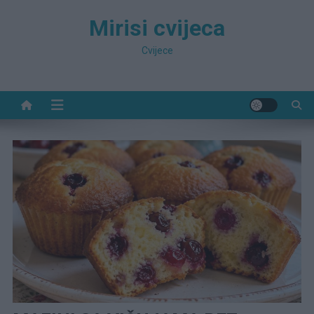
Preskočite
Mirisi cvijeca
na
sadržaj
Cvijece