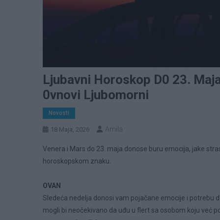
Ljubavni Horoskop D0 23. Maja
0vnovi Ljubomorni
Novosti
Amila
18 Maja, 2026
Venera i Mars do 23. maja donose buru emocija, jake stras
horoskopskom znaku.
OVAN
Sledeća nedelja donosi vam pojačane emocije i potrebu d
mogli bi neočekivano da uđu u flert sa osobom koju već poz