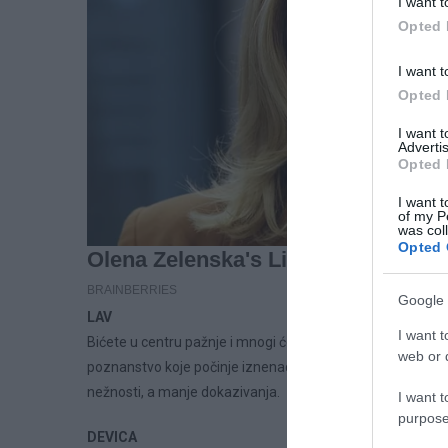
I want t
Opted 
I want t
Opted 
I want 
Advertis
Opted 
I want t
of my P
was col
Opted 
Google 
LAV
I want t
Bićete u centru pažnje i mnogi će pokušavati da vam priđ
web or d
poznanstvo koje počinje iznenada. Zauzeti Lavovi moraće 
nežnosti, a manje dokazivanja.
I want t
purpose
DEVICA