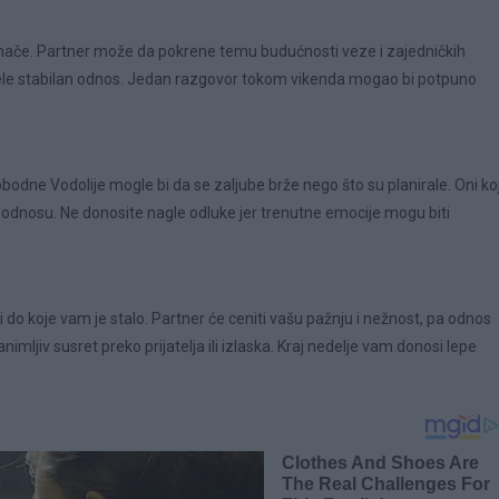
o inače. Partner može da pokrene temu budućnosti veze i zajedničkih
 žele stabilan odnos. Jedan razgovor tokom vikenda mogao bi potpuno
bodne Vodolije mogle bi da se zaljube brže nego što su planirale. Oni koj
odnosu. Ne donosite nagle odluke jer trenutne emocije mogu biti
o koje vam je stalo. Partner će ceniti vašu pažnju i nežnost, pa odnos
ljiv susret preko prijatelja ili izlaska. Kraj nedelje vam donosi lepe