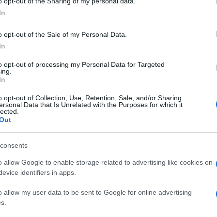
o opt-out of the Sharing of my personal data.
In
o opt-out of the Sale of my Personal Data.
In
to opt-out of processing my Personal Data for Targeted
ing.
In
o opt-out of Collection, Use, Retention, Sale, and/or Sharing
ersonal Data that Is Unrelated with the Purposes for which it
lected.
Out
consents
o allow Google to enable storage related to advertising like cookies on
u narednih dana. Ukoliko ste slobodni, moguće je veoma strastveno
evice identifiers in apps.
da spuste ego kako bi izbegli nepotrebne rasprave. Partner želi više
o allow my user data to be sent to Google for online advertising
s.