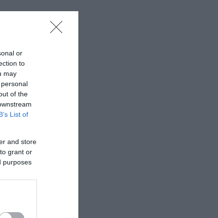
sonal or
ection to
ou may
 personal
out of the
 downstream
B’s List of
er and store
to grant or
ed purposes