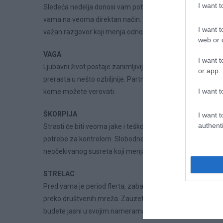
I want 
Sledeća nedelja donosi vam potrebu za stabilnošću i jas
vama na veoma direktan način. Zauzete Device rešavaće st
I want t
važan razgovor koji menja odnos nabolje.
web or d
VAGA
I want t
Ljubavni život postaje zanimljiviji i dinamičniji nego pre
or app.
prerasta u nešto ozbiljnije. Partner će od vas očekivati više
I want t
kome možete verovati.
ŠKORPIJA
I want t
authenti
Strasti će biti veoma jake i teško ćete ostati ravnodušni
potrebe za kontrolom. Slobodne Škorpije privlačiće miste
neočekivanog susreta koji menja tok emocija.
STRELAC
Pred vama je period flerta, zabave i mnogo zanimljivih ko
preko društvenih mreža. Zauzeti će želeti više slobode i 
budete jasni u svojim namerama.