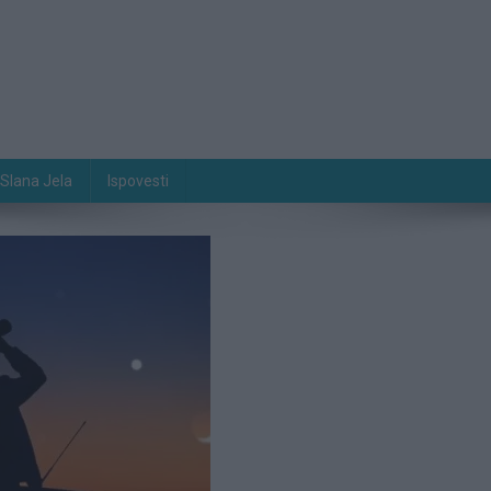
Slana Jela
Ispovesti