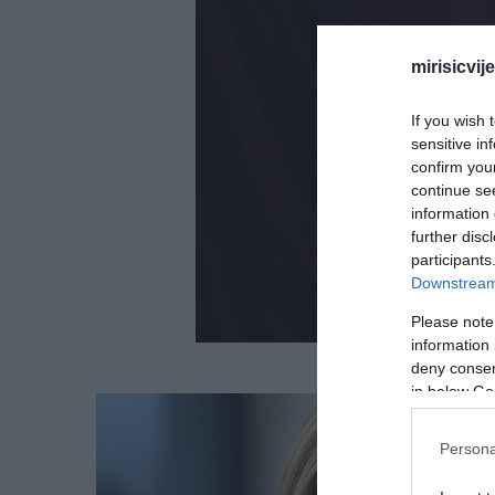
mirisicvij
If you wish 
sensitive in
confirm you
continue se
information 
further disc
participants
Downstream 
Please note
information 
deny consent
in below Go
Persona