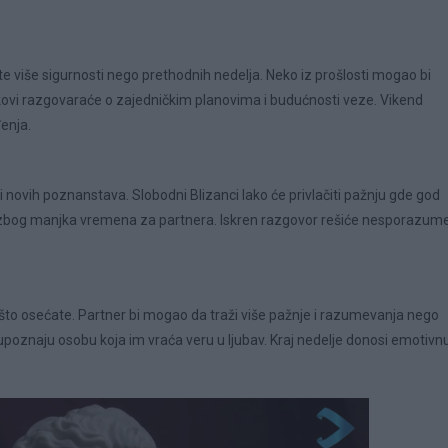
te više sigurnosti nego prethodnih nedelja. Neko iz prošlosti mogao bi
ikovi razgovaraće o zajedničkim planovima i budućnosti veze. Vikend
enja.
 novih poznanstava. Slobodni Blizanci lako će privlačiti pažnju gde god
em zbog manjka vremena za partnera. Iskren razgovor rešiće nesporazum
 što osećate. Partner bi mogao da traži više pažnje i razumevanja nego
upoznaju osobu koja im vraća veru u ljubav. Kraj nedelje donosi emotivn