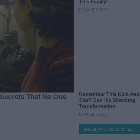
Mesar 0tkrio tajnu za najsočnije pečenje: Samo premažite meso 0vom tečnošću i biće mekano kao puter