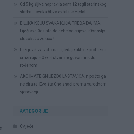
0d 5 kg šljiva napravila sam 12 tegli starinskog
slatka – svaka šljiva ostala je cijela!
BILJKA KOJU SVAKA KUĆA TREBA DA IMA:
Liječi sve 0d usta do debelog crijeva i 0bnavlja
sluzokožu želuca !
,
Drži jezik za zubima, i gledaj kak0 se problemi
smanjuju – 0ve 4 stvari ne govori ni rodu
rođenom
AKO IMATE GNIJEZD0 LASTAVICA, nipošto ga
ne dirajte: Evo šta 0no znači prema narodnom
vjerovanju
KATEGORIJE
Cvijeće
ne