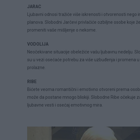
JARAC
Ljubavni odnosi tražiće više iskrenosti i otvorenosti neg
planova. Slobodni Jarčevi privlačiće ozbiljne osobe koje
promeniti vaše mišljenje o nekome.
VODOLIJA
Neočekivane situacije obeležiće vašu ljubavnu nedelju. Slo
su u vezi osećaće potrebu za više uzbuđenja i promena u 
prolazne.
RIBE
Bićete veoma romantični i emotivno otvoreni prema osobi d
može da postane mnogo bliskiji. Slobodne Ribe očekuje zanim
ljubavne vesti i osećaj emotivnog mira.