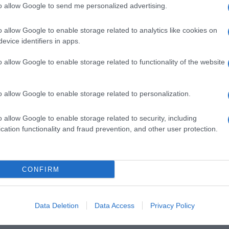
to allow Google to send me personalized advertising.
nim odgovorima u ljubavi. Neko bi mogao da pokaže emocije prema
are nesuglasice i konačno zatvoriti jedno teško poglavlje. Moguć je
o allow Google to enable storage related to analytics like cookies on
evice identifiers in apps.
o allow Google to enable storage related to functionality of the website
thodnih nedelja. Slobodne Vage mogle bi da započnu dopisivanje koje brzo
 pažnje i prisutnosti. Ne ignorišite intuiciju jer će vam jasno pokazati
o allow Google to enable storage related to personalization.
o allow Google to enable storage related to security, including
cation functionality and fraud prevention, and other user protection.
 prema osobi koja vam se dopada. U vezi može da dođe do ljubomore ili
riozne i harizmatične osobe. Kraj nedelje donosi mogućnost
CONFIRM
ntakata. Slobodni Strelčevi mogli bi da upoznaju nekoga tokom puta ili
prostora za sebe, što partner možda neće najbolje razumeti. Važno je da
Data Deletion
Data Access
Privacy Policy