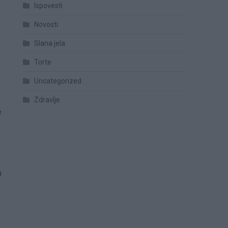
Ispovesti
Novosti
Slana jela
Torte
Uncategorized
Zdravlje
e
u