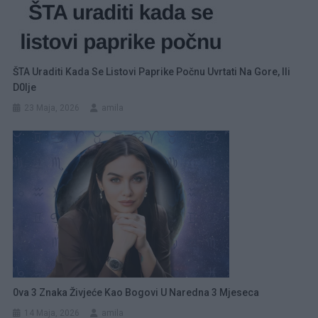
ŠTA Uraditi Kada Se Listovi Paprike Počnu Uvrtati Na Gore, Ili
D0lje
23 Maja, 2026
amila
0va 3 Znaka Živjeće Kao Bogovi U Naredna 3 Mjeseca
14 Maja, 2026
amila