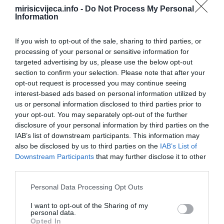
Kako napraviti čaj od pelina?
mirisicvijeca.info -
Do Not Process My Personal
Information
U 250 ml ključale vode dodajte 20 g pelina i ostavite da odstoji
pola sata. Zatim, procijediti i piti.
If you wish to opt-out of the sale, sharing to third parties, or
processing of your personal or sensitive information for
Ukus ovog čaja je specifičan, prilično gorak, a problem možete
targeted advertising by us, please use the below opt-out
riješiti tako što ćete mu dodati malo meda. Uzimajte ga u sitnim
section to confirm your selection. Please note that after your
opt-out request is processed you may continue seeing
gutljajima, 45 minuta pre obroka, tokom 4 dana. Budite oprezni,
interest-based ads based on personal information utilized by
ovaj čaj može da poveća kiselost želudačne kiseline.
us or personal information disclosed to third parties prior to
your opt-out. You may separately opt-out of the further
Za šta se sve koristi?Osobe koje imaju česte probleme sa
disclosure of your personal information by third parties on the
bolovima u nogama, mogu da probaju kupku od pelina. Možete
IAB’s list of downstream participants. This information may
koristiti svježe ubrano lišće i stabljike. 200 grama biljke prelijte sa
also be disclosed by us to third parties on the
IAB’s List of
šest litara ključale vode. Sipajte u kadicu i potopite noge na 25
Downstream Participants
that may further disclose it to other
third parties.
minuta, ne duže. Ova kupka pomaže i kod kurjih očiju, liječi
gljivična oboljenja stopala i uklanja neprijatan miris.
Please note that this website/app uses one or more Google
Personal Data Processing Opt Outs
services and may gather and store information including but
Oprez!
not limited to your visit or usage behaviour. You may click to
I want to opt-out of the Sharing of my
personal data.
grant or deny consent to Google and its third-party tags to
Opted In