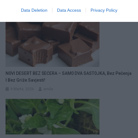
Data Deletion
Data Access
Privacy Policy
N0VI DESERT BEZ ŠEĆERA – SAM0 DVA SAST0JKA, Bez Pečenja
I Bez Griže Savjesti!
9 Marta, 2026
amila