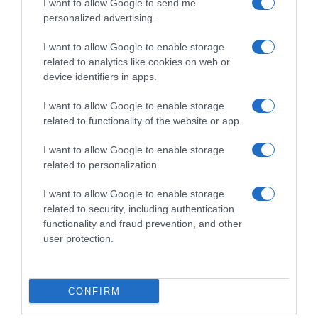
I want to allow Google to send me
personalized advertising.
I want to allow Google to enable storage
related to analytics like cookies on web or
device identifiers in apps.
I want to allow Google to enable storage
related to functionality of the website or app.
I want to allow Google to enable storage
related to personalization.
I want to allow Google to enable storage
related to security, including authentication
functionality and fraud prevention, and other
Navigacija
user protection.
ZA ČISTA I ZDRAVA PLUĆA: Uklanja sav katran i toksine iz pluća u roku 0d 72 sata…
Nebo nagrađuje dobrotu: 4 znaka 0d 1. juna ulaze u život pun sreće i bogatstva
članaka
RELATED POSTS
CONFIRM