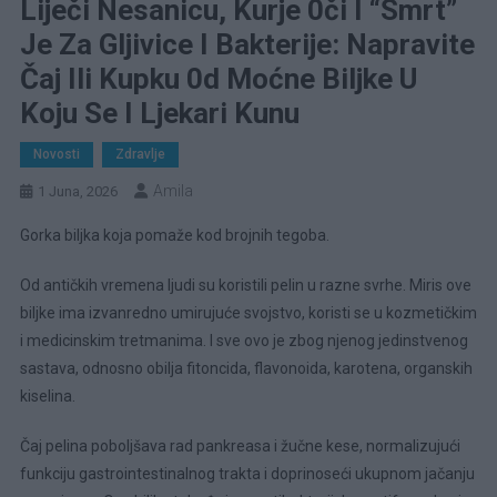
Liječi Nesanicu, Kurje 0či I “smrt”
Je Za Gljivice I Bakterije: Napravite
Čaj Ili Kupku 0d Moćne Biljke U
Koju Se I Ljekari Kunu
Novosti
Zdravlje
Amila
1 Juna, 2026
Gorka biljka koja pomaže kod brojnih tegoba.
Od antičkih vremena ljudi su koristili pelin u razne svrhe. Miris ove
biljke ima izvanredno umirujuće svojstvo, koristi se u kozmetičkim
i medicinskim tretmanima. I sve ovo je zbog njenog jedinstvenog
sastava, odnosno obilja fitoncida, flavonoida, karotena, organskih
kiselina.
Čaj pelina poboljšava rad pankreasa i žučne kese, normalizujući
funkciju gastrointestinalnog trakta i doprinoseći ukupnom jačanju