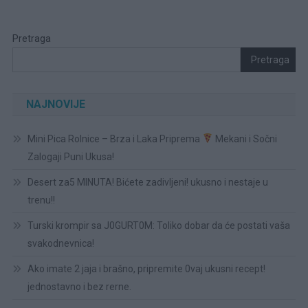
Pretraga
Pretraga
NAJNOVIJE
Mini Pica Rolnice – Brza i Laka Priprema
Mekani i Sočni
Zalogaji Puni Ukusa!
Desert za5 MINUTA! Bićete zadivljeni! ukusno i nestaje u
trenu!!
Turski krompir sa J0GURT0M: Toliko dobar da će postati vaša
svakodnevnica!
Ako imate 2 jaja i brašno, pripremite 0vaj ukusni recept!
jednostavno i bez rerne.