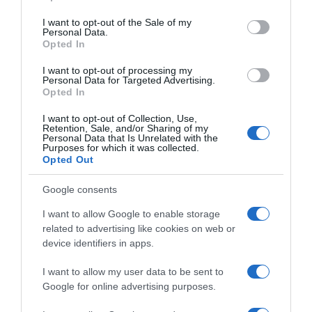
Postoji nekoliko pravila za upotrebu ove moćne biljke:– ne može
use your data for below specified purposes in below Google
consent section.
se uzimati duže od mjesec dana,– pauza između sve doze mora
I want to opt-out of the Sale of my
Personal Data.
biti mjesec dana,– liječenje ne treba sprovoditi u više od 3 ture..
Opted In
Izvor: novi.ba
I want to opt-out of processing my
Personal Data for Targeted Advertising.
Opted In
I want to opt-out of Collection, Use,
Retention, Sale, and/or Sharing of my
Personal Data that Is Unrelated with the
Purposes for which it was collected.
Opted Out
Google consents
I want to allow Google to enable storage
related to advertising like cookies on web or
device identifiers in apps.
I want to allow my user data to be sent to
Google for online advertising purposes.