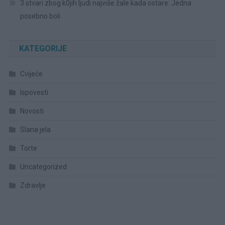
3 stvari zbog k0jih ljudi najviše žale kada ostare: Jedna
posebno boli
KATEGORIJE
Cvijeće
Ispovesti
Novosti
Slana jela
Torte
Uncategorized
Zdravlje