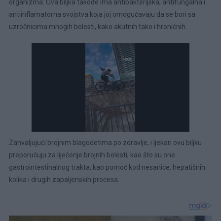
organizma. Ova biljka takođe ima antibakterijska, antifungalna i
antiinflamatorna svojstva koja joj omogućavaju da se bori sa
uzročnicima mnogih bolesti, kako akutnih tako i hroničnih.
Zahvaljujući brojnim blagodetima po zdravlje, i ljekari ovu biljku
preporučuju za liječenje brojnih bolesti, kao što su one
gastrointestinalnog trakta, kao pomoć kod nesanice, hepatičnih
kolika i drugih zapaljenskih procesa.