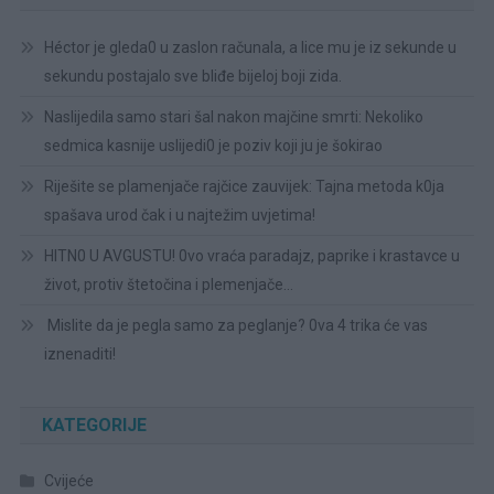
Héctor je gleda0 u zaslon računala, a lice mu je iz sekunde u
sekundu postajalo sve bliđe bijeloj boji zida.
Naslijedila samo stari šal nakon majčine smrti: Nekoliko
sedmica kasnije uslijedi0 je poziv koji ju je šokirao
Riješite se plamenjače rajčice zauvijek: Tajna metoda k0ja
spašava urod čak i u najtežim uvjetima!
HITN0 U AVGUSTU! 0vo vraća paradajz, paprike i krastavce u
život, protiv štetočina i plemenjače…
Mislite da je pegla samo za peglanje? 0va 4 trika će vas
iznenaditi!
KATEGORIJE
Cvijeće