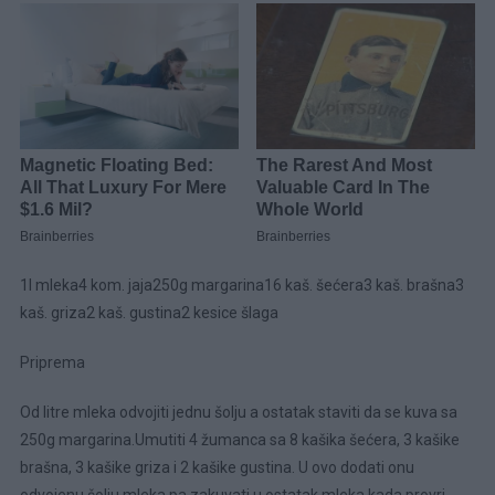
1l mleka4 kom. jaja250g margarina16 kaš. šećera3 kaš. brašna3
kaš. griza2 kaš. gustina2 kesice šlaga
Priprema
Od litre mleka odvojiti jednu šolju a ostatak staviti da se kuva sa
250g margarina.Umutiti 4 žumanca sa 8 kašika šećera, 3 kašike
brašna, 3 kašike griza i 2 kašike gustina. U ovo dodati onu