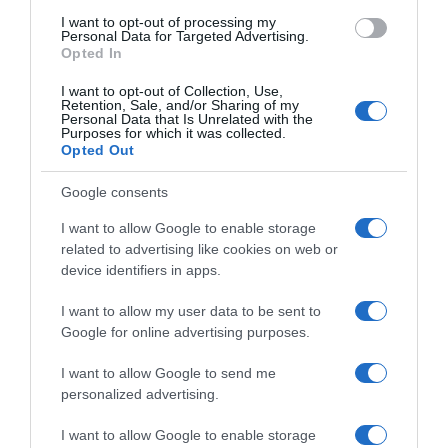
I want to opt-out of processing my
Personal Data for Targeted Advertising.
Kada mlijeko zavrije, skloniti ga s vatre, smanjiti temperaturu na
Opted In
minimum i lagano ulijevati smjesu pudinga i gustina uz stalno
I want to opt-out of Collection, Use,
mijesanje.Ne smije se prebrzo ulijevati smjesa da se ne naprave
Retention, Sale, and/or Sharing of my
grudice. Vratiti na vatru i kuhati par minuta dok se lijepo
Personal Data that Is Unrelated with the
Purposes for which it was collected.
zgusne.Probati je li dosta slatko, po zelji dodati jos secera dok je
Opted Out
smjesa vruca da se secer moze otopiti.4.
Google consents
Smjesu ostaviti da se hladi, obavezno pokriveno da se ne napravi
I want to allow Google to enable storage
korica.5.Vrhnje istuci u cvrsti slag i umijesati u dobro ohladjenu
related to advertising like cookies on web or
smjesu. Kratko izraditi mikserom da se lijepo poveze.6.Kremom
device identifiers in apps.
nadjenuti kore ili petit kekse.Ja uvijek radim s petit keksima jer
I want to allow my user data to be sent to
moji ne vole kore. U tom slucaju kekse namakati u mlako mlijeko i
Google for online advertising purposes.
slagati na pleh.Ostavaiti u frizideru par sati, posipati secerom u
prahu ili premazati slagom, rezati na kocke i
I want to allow Google to send me
uzivatiIzvor:http://www.coolinarika.com
personalized advertising.
I want to allow Google to enable storage