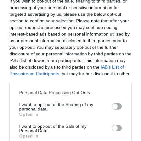
If you wish to opt-out of the sale, sharing to third parties, or
processing of your personal or sensitive information for
targeted advertising by us, please use the below opt-out
section to confirm your selection. Please note that after your
opt-out request is processed you may continue seeing
interest-based ads based on personal information utilized by
us or personal information disclosed to third parties prior to
your opt-out. You may separately opt-out of the further
disclosure of your personal information by third parties on the
IAB’s list of downstream participants. This information may
also be disclosed by us to third parties on the
IAB’s List of
Downstream Participants
that may further disclose it to other
third parties.
Please note that this website/app uses one or more Google
Personal Data Processing Opt Outs
Sastojci4 vrecice (40 g) pudinga vanilia200 g gustina (skrobnog
services and may gather and store information including but
brasna)2 l mlijeka3 vanil secera250 ml vrhnja za slag
not limited to your visit or usage behaviour. You may click to
I want to opt-out of the Sharing of my
personal data.
grant or deny consent to Google and its third-party tags to
Opted In
150 g secerakorepetit keksi i lisnato tijestoPriprema1.Od 2 l
use your data for below specified purposes in below Google
consent section.
mlijeka oduzeti oko 400 ml.Ostatak mlijeka staviti kuhati, dodati
I want to opt-out of the Sale of my
Personal Data.
secer i van. secer.2.Prah za puding i gustin dobro izmijesati s 400
Opted In
ml mlijeka.3.