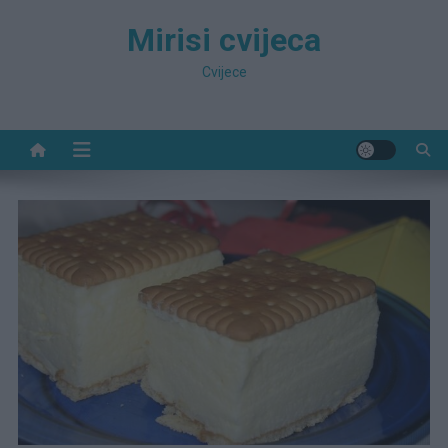
Preskočite
Mirisi cvijeca
na
sadržaj
Cvijece