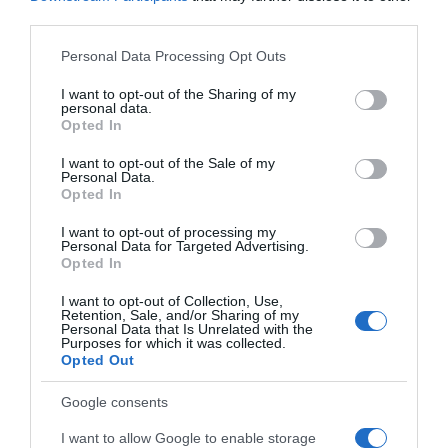
boju.PoslužitiIzvadite jelo iz pećnice i ostavite da se kratko ohladi
third parties.
prije posluživanja. U njemu možete uživati ​​kao glavno jelo ili kao
Please note that this website/app uses one or more Google
Personal Data Processing Opt Outs
prilog uz omiljeno jelo.
services and may gather and store information including but
not limited to your visit or usage behaviour. You may click to
I want to opt-out of the Sharing of my
Predloženi načini posluživanja.
personal data.
grant or deny consent to Google and its third-party tags to
Opted In
use your data for below specified purposes in below Google
Kombinirajte sa svježom zelenom salatom za uravnotežen i
consent section.
I want to opt-out of the Sale of my
lagan obrok. Za obilniju večeru dopunite je piletinom na žaru,
Personal Data.
Opted In
odreskom ili ribom.
I want to opt-out of processing my
Dodajte krišku hrskavog kruha da upije ukusni umak. Ovaj kruh
Personal Data for Targeted Advertising.
Opted In
također može poslužiti kao nadjev za pečene krumpire ili
tjesteninu, pružajući ugodan dodatak.Po vrhu pospite svježi
I want to opt-out of Collection, Use,
Retention, Sale, and/or Sharing of my
peršin ili vlasac kao ukras za bolju prezentaciju jela.
Personal Data that Is Unrelated with the
Purposes for which it was collected.
Opted Out
Google consents
I want to allow Google to enable storage