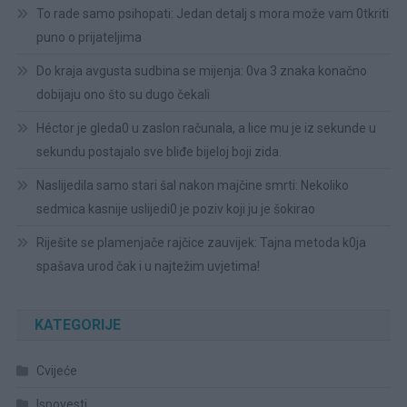
To rade samo psihopati: Jedan detalj s mora može vam 0tkriti
puno o prijateljima
Do kraja avgusta sudbina se mijenja: 0va 3 znaka konačno
dobijaju ono što su dugo čekali
Héctor je gleda0 u zaslon računala, a lice mu je iz sekunde u
sekundu postajalo sve bliđe bijeloj boji zida.
Naslijedila samo stari šal nakon majčine smrti: Nekoliko
sedmica kasnije uslijedi0 je poziv koji ju je šokirao
Riješite se plamenjače rajčice zauvijek: Tajna metoda k0ja
spašava urod čak i u najtežim uvjetima!
KATEGORIJE
Cvijeće
Ispovesti