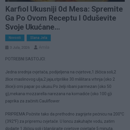
Karfiol Ukusniji 0d Mesa: Spremite
Ga Po Ovom Receptu I 0duševite
Svoje Ukućane…
Novosti
Slana Jela
Amila
3 Jula, 2026
POTREBNI SASTOJCI:
Jedna srednja cvjetača, podijeljena na cvjetove,1 žličica soli,2
žlice maslinovog ulja,2 jaja,otprilike 30 mililitara vrhnja (oko 2
žlice)i crni papar po ukusu.Po želji ribani parmezan (oko 50
g),mekana mozzarella narezana na komadiće (oko 100 g)i
paprika za začiniti.Cauliflower
PRIPREMA:Počnite tako da prethodno zagrijete pećnicu na 200°C
(392°F) za pripremu cvjetače. U loncu zakuhajte vodu, zatim
dodajte 1 žličicu soli i blanširajte cvjetove cvjetače 5 minuta.