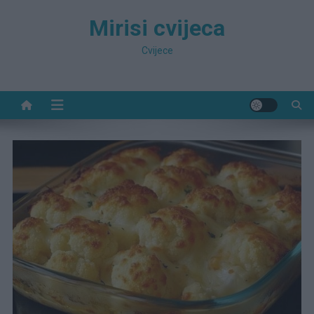
Preskočite
Mirisi cvijeca
na
sadržaj
Cvijece