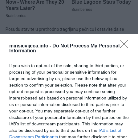
Posudu stavite u prethodno zagrijanu pećnicu i ostavite da se
peče 10 minuta, odnosno dok ne dobije laganu zlatnu boju. Zatim
nastavite sa smjesom od jaja.U posudi za miješanje umutite jaja,
mirisicvijeca.info -
Do Not Process My Personal
Information
vrhnje, mrvicu crnog papra i malo ribanog parmezana dok se sve
dobro ne sjedini.
If you wish to opt-out of the sale, sharing to third parties, or
processing of your personal or sensitive information for
Za pripremu jela pečenu cvjetaču stavite u namašćenu posudu
targeted advertising by us, please use the below opt-out
za pečenje. Zatim nježno prelijte smjesu jaja preko cvjetače,
section to confirm your selection. Please note that after your
pazeći da je ravnomjerno raspoređena.Cauliflower
opt-out request is processed you may continue seeing
interest-based ads based on personal information utilized by
Dodatno dodajte naribani parmezan i komadiće natrgane
us or personal information disclosed to third parties prior to
your opt-out. You may separately opt-out of the further
mozzarelle. Za bolji okus i blistavu boju, pospite paprikom.
disclosure of your personal information by third parties on the
IAB’s list of downstream participants. This information may
Stavite posudu za pečenje u pećnicu i kuhajte sir od cvjetače 20
also be disclosed by us to third parties on the
IAB’s List of
minuta ili dok sir ne postane mjehurić i ne dobije zlatnosmeđu
Downstream Participants
that may further disclose it to other