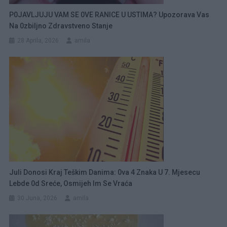
P0JAVLJUJU VAM SE 0VE RANICE U USTIMA? Upozorava Vas
Na 0zbiljno Zdravstveno Stanje
28 Aprila, 2026
amila
Juli Donosi Kraj Teškim Danima: 0va 4 Znaka U 7. Mjesecu
Lebde 0d Sreće, Osmijeh Im Se Vraća
30 Juna, 2026
amila