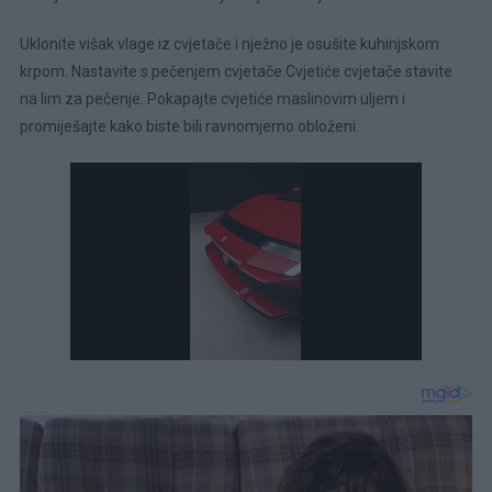
Uklonite višak vlage iz cvjetače i nježno je osušite kuhinjskom
krpom. Nastavite s pečenjem cvjetače.Cvjetiće cvjetače stavite
na lim za pečenje. Pokapajte cvjetiće maslinovim uljem i
promiješajte kako biste bili ravnomjerno obloženi.