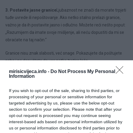
3. Postavite jasne granice
Ljubaznost ne znači da morate trpjeti
tuđe uvrede ili nepoštovanje. Ako netko stalno prelazi granice,
važno je da ih postavite jasno i odlučno. Možete reći nešto poput:
„Razumijem da imate svoje mišljenje, ali neću dopustiti da mi se
obraćate na taj način.“
Granice nisu znak slabosti, već snage. Pokazujete da poštujete
sebe i ne dopuštate da vas netko tretira loše.
mirisicvijeca.info -
Do Not Process My Personal
4. Ostanite smireni i kontrolirajte svoje emocije
Grubi ljudi
Information
često žele izazvati reakciju – ljutnju, frustraciju ili povrijeđenost.
Ako pokažete da vas njihove riječi ne dotiču, gube moć nad vama.
If you wish to opt-out of the sale, sharing to third parties, or
Duboko udahnite, brojite do deset ako je potrebno, i odgovorite
processing of your personal or sensitive information for
targeted advertising by us, please use the below opt-out
mirno.
section to confirm your selection. Please note that after your
opt-out request is processed you may continue seeing
Jedna od najefikasnijih fraza koju možete koristiti u takvim
interest-based ads based on personal information utilized by
situacijama je: „Razumijem tvoje mišljenje.“ Time pokazujete da
us or personal information disclosed to third parties prior to
ste ga čuli, ali mu ne pridajete previše važnosti.