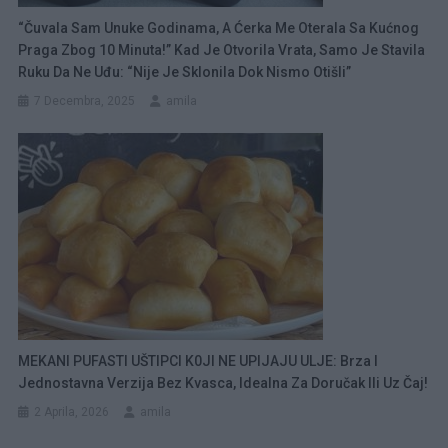
“Čuvala Sam Unuke Godinama, A Ćerka Me Oterala Sa Kućnog
Praga Zbog 10 Minuta!” Kad Je Otvorila Vrata, Samo Je Stavila
Ruku Da Ne Uđu: “Nije Je Sklonila Dok Nismo Otišli”
7 Decembra, 2025
amila
MEKANI PUFASTI UŠTIPCI K0JI NE UPIJAJU ULJE: Brza I
Jednostavna Verzija Bez Kvasca, Idealna Za Doručak Ili Uz Čaj!
2 Aprila, 2026
amila