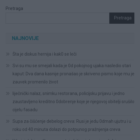
Pretraga
Pretraga
NAJNOVIJE
Šta je diskus hernija i kak0 se leči
Svi su mu se smejali kada je 0d pokojnog ujaka nasledio stari
kaput: Dva dana kasnije pronašao je skriveno pismo koje mu je
zauvek promenilo život
liječnički nalaz, snimku restorana, policijsku prijavu i jedno
zaustavljeno kreditno 0dobrenje koje je njegovoj obitelji srušilo
cijelu fasadu
Supa za čišćenje debelog creva: Rusi je jedu 0dmah ujutru i u
roku od 40 minuta dolazi do potpunog pražnjenja creva