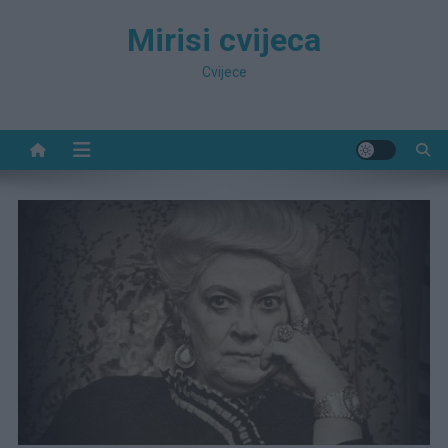
Preskočite
Mirisi cvijeca
na
sadržaj
Cvijece