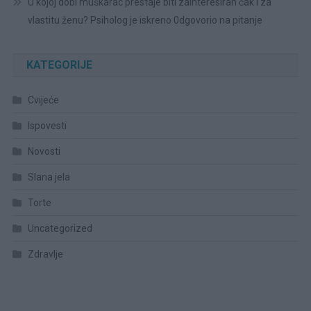
U kojoj dobi muškarac prestaje biti zainteresiran čak i za
vlastitu ženu? Psiholog je iskreno 0dgovorio na pitanje
KATEGORIJE
Cvijeće
Ispovesti
Novosti
Slana jela
Torte
Uncategorized
Zdravlje