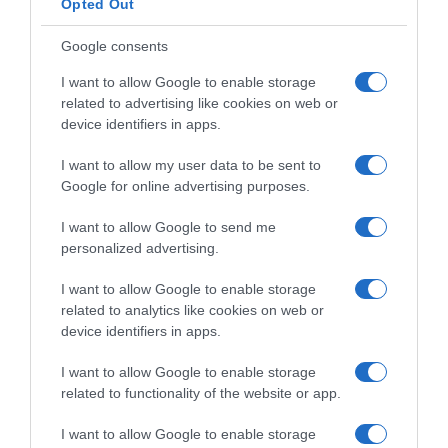
pored vas. Ako osoba ne doprinosi vašem životu na pozitivan
Opted Out
način, možda je najbolje distancirati se od nje.
Google consents
7. Pobijedite primjerom
Najbolji način da „spustite“ nekoga tko je
I want to allow Google to enable storage
grub jest da mu pokažete što znači biti bolja osoba. Vaš karakter i
related to advertising like cookies on web or
dostojanstvo govore više od bilo kakvih riječi. Ljudi s vremenom
device identifiers in apps.
primjećuju tko se ponaša s poštovanjem i tko ne, a dugoročno će
I want to allow my user data to be sent to
vas drugi više cijeniti zbog vaše smirenosti i integriteta.
Google for online advertising purposes.
Kao što je rekao Konfucije: „Ponašajte se prema svima ljubazno i
I want to allow Google to send me
s poštovanjem, čak i prema onima koji su grubi prema vama. Ne
personalized advertising.
zato što su oni vrijedni ljudi, nego zato što ste vi vrijedna osoba.“
I want to allow Google to enable storage
related to analytics like cookies on web or
Sljedeći put kada se suočite s nekim tko se ponaša loše, sjetite se
device identifiers in apps.
ovih savjeta. Ne morate se spuštati na njihov nivo da biste ih
„spustili na zemlju“. Prava pobjeda dolazi iz vaše unutarnje
I want to allow Google to enable storage
snage, dostojanstva i smirenosti.
related to functionality of the website or app.
odmorimozak.com
I want to allow Google to enable storage