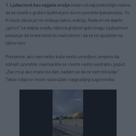
1. Ljubaznost kao najjače oružje
Jedan od najučinkovitijih načina
da se nosite s grubim ljudima jest da im uzvratite ljubaznošću. To
ih često zbuni jer ne očekuju takvu reakciju. Kada im ne dajete
„gorivo“ za daljnju svađu, njihova grubost gubi snagu. Ljubaznost
pokazuje da imate kontrolu nad sobom i da se ne spuštate na
njihov nivo.
Primjerice, ako vam netko kaže nešto uvredljivo, umjesto da
odmah uzvratite, nasmiješite se i recite nešto neutralno, poput:
„Žao mi je ako imate loš dan, nadam se da će vam biti bolje.“
Takav odgovor može razoružati i najgrubljeg sugovornika.