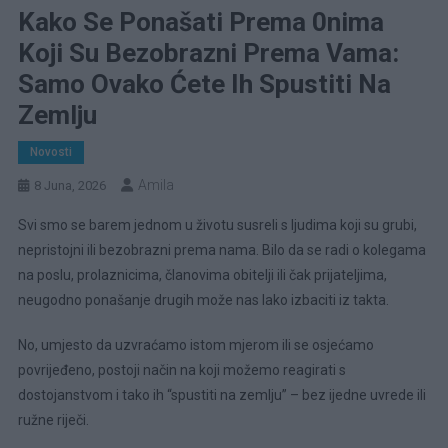
Kako Se Ponašati Prema 0nima
Koji Su Bezobrazni Prema Vama:
Samo Ovako Ćete Ih Spustiti Na
Zemlju
Novosti
Amila
8 Juna, 2026
Svi smo se barem jednom u životu susreli s ljudima koji su grubi,
nepristojni ili bezobrazni prema nama. Bilo da se radi o kolegama
na poslu, prolaznicima, članovima obitelji ili čak prijateljima,
neugodno ponašanje drugih može nas lako izbaciti iz takta.
No, umjesto da uzvraćamo istom mjerom ili se osjećamo
povrijeđeno, postoji način na koji možemo reagirati s
dostojanstvom i tako ih “spustiti na zemlju” – bez ijedne uvrede ili
ružne riječi.