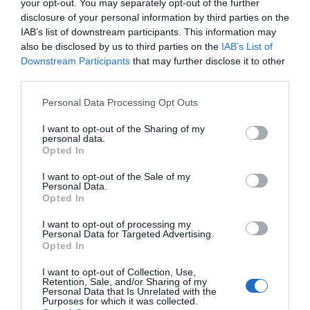
your opt-out. You may separately opt-out of the further
disclosure of your personal information by third parties on the
5. Ne dajte im zadovoljstvo da vas uzrujaju
Kada netko vidi da
IAB’s list of downstream participants. This information may
niste uzrujani, nego ostajete smireni i pozitivni, često se osjeća
also be disclosed by us to third parties on the
IAB’s List of
Downstream Participants
that may further disclose it to other
poraženo. Oni koji pokušavaju poniziti druge zapravo žele izazvati
third parties.
reakciju. Kad im to ne uspije, njihova strategija propada.
Please note that this website/app uses one or more Google
Personal Data Processing Opt Outs
Ako se netko ponaša drsko ili agresivno, možete se čak i
services and may gather and store information including but
not limited to your visit or usage behaviour. You may click to
I want to opt-out of the Sharing of my
nasmiješiti te reći nešto poput: „Vidim da ti je danas težak dan,
personal data.
grant or deny consent to Google and its third-party tags to
nadam se da će biti bolje.“ To može biti dovoljno da shvate koliko
Opted In
use your data for below specified purposes in below Google
je njihovo ponašanje nepotrebno.
consent section.
I want to opt-out of the Sale of my
Personal Data.
6. Odaberite svoje bitke
Neke ljude jednostavno nije vrijedno
Opted In
mijenjati niti im davati pažnju. Ako vidite da se netko konstantno
I want to opt-out of processing my
ponaša grubo, ponekad je najbolja opcija jednostavno ignorirati ih.
Personal Data for Targeted Advertising.
Opted In
Ne morate se upuštati u svaku raspravu niti ispravljati nečije loše
ponašanje.
I want to opt-out of Collection, Use,
Retention, Sale, and/or Sharing of my
Personal Data that Is Unrelated with the
Mudrost je znati kada reagirati, a kada pustiti da stvari prođu
Purposes for which it was collected.