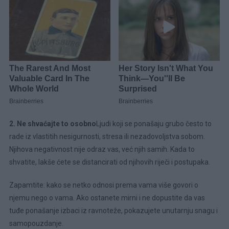
2. Ne shvaćajte to osobno
Ljudi koji se ponašaju grubo često to
rade iz vlastitih nesigurnosti, stresa ili nezadovoljstva sobom.
Njihova negativnost nije odraz vas, već njih samih. Kada to
shvatite, lakše ćete se distancirati od njihovih riječi i postupaka.
Zapamtite: kako se netko odnosi prema vama više govori o
njemu nego o vama. Ako ostanete mirni i ne dopustite da vas
tuđe ponašanje izbaci iz ravnoteže, pokazujete unutarnju snagu i
samopouzdanje.