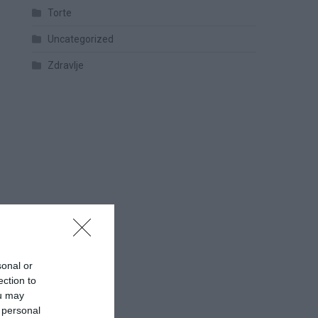
Torte
Uncategorized
Zdravlje
sonal or
ection to
ou may
 personal