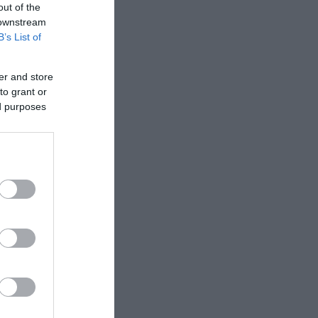
out of the
 downstream
B’s List of
er and store
to grant or
ed purposes