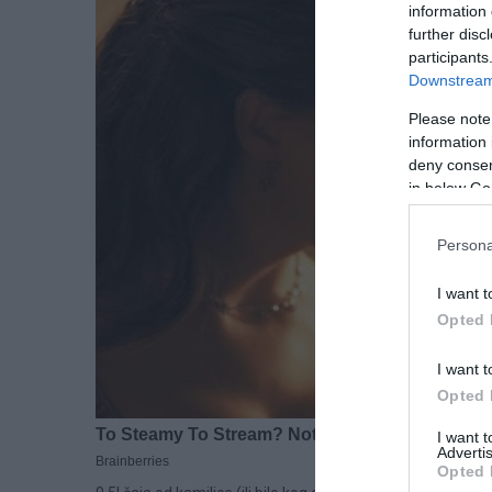
information 
further disc
participants
Downstream 
Please note
information 
deny consent
in below Go
Persona
I want t
Opted 
I want t
Opted 
I want 
Advertis
Opted 