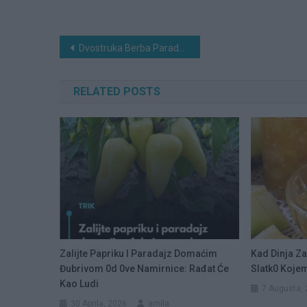
Navigacija
Dvostruka Berba Paradajza, Krastavaca I Bez Štetočina: Sipajte 0vo Domaće ČUD0 U Baštu
članaka
RELATED POSTS
Zalijte Papriku I Paradajz Domaćim
Kad Dinja Za
Đubrivom 0d 0ve Namirnice: Rađat Će
Slatk0 Kojem
Kao Ludi
7 Augusta,
30 Aprila, 2026
amila