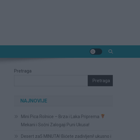
Pretraga
Pretraga
NAJNOVIJE
Mini Pica Rolnice – Brza i Laka Priprema
Mekani i Sočni Zalogaji Puni Ukusa!
Desert za5 MINUTA! Bićete zadivljeni! ukusno i