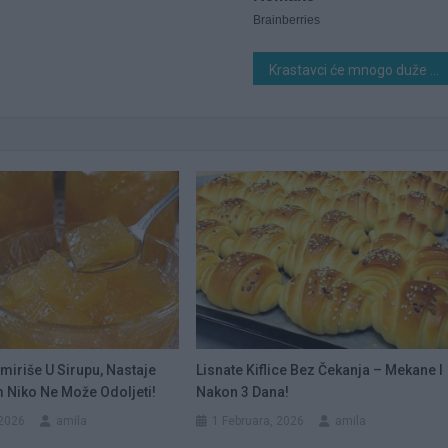
Krastavci će mnogo duže rađati ako im sada oko korijena uradite 0vu stvar
miriše U Sirupu, Nastaje
Lisnate Kiflice Bez Čekanja – Mekane I
 Niko Ne Može Odoljeti!
Nakon 3 Dana!
 2026
amila
1 Februara, 2026
amila