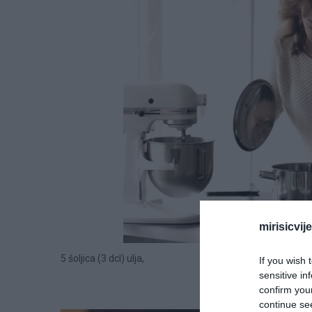
mirisicvij
5 šoljica (3 dcl) ulja,
If you wish 
sensitive in
confirm you
continue se