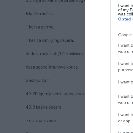
0.5l čaja od kamilice (ili bilo kog drugog),
I want t
of my P
6 kašika šećera,
was col
Opted 
1 kocka germe,
Google 
1 kesica vanilijong šećera,
I want t
web or d
dodaci: malo soli (1/2 kašičice),
I want t
nastrugana limunova korica.
purpose
Sastojci za fil:
I want 
4 X 200gr mljevenih oraha, maka, rogača, lješnika,
I want t
web or d
4 X 3 kašike šećera,
I want t
7 dcl vruće vode.
or app.