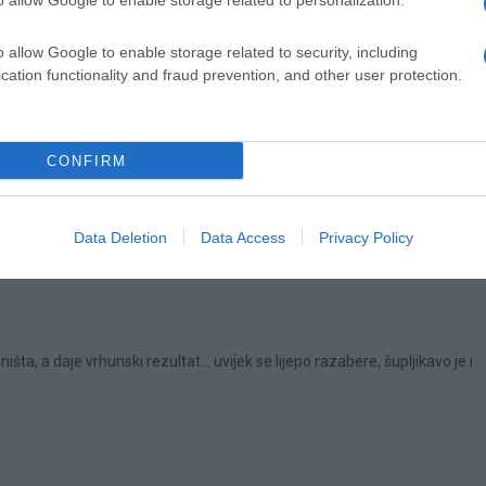
o allow Google to enable storage related to personalization.
zmutite kocku germe sa 1 kašičicom šećera i malo tople vode, pa pustite
o allow Google to enable storage related to security, including
cation functionality and fraud prevention, and other user protection.
nu koricu limuna, vanilijin šećer, malo soli, te dodajte mlak, procjeđen
lazilo, dobiće posebnu, podatnu strukturu tijesta, koju ćete moći čak
CONFIRM
ravougaonik u širini pleha od peći. Svaki dio tijesta posebno filujte.5.Svak
 i zalije vrelom vodom; ne smije biti prerijetko. Premažite, urolajte i po
C dok lijepo porumeni i zamiriše cijela kuća, oko 30 minuta.Izvadite iz
Data Deletion
Data Access
Privacy Policy
ećerom u prahu.
ništa, a daje vrhunski rezultat… uvijek se lijepo razabere, šupljikavo je i