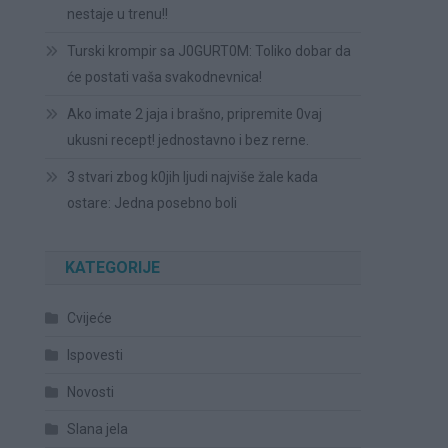
nestaje u trenu!!
Turski krompir sa J0GURT0M: Toliko dobar da
će postati vaša svakodnevnica!
Ako imate 2 jaja i brašno, pripremite 0vaj
ukusni recept! jednostavno i bez rerne.
3 stvari zbog k0jih ljudi najviše žale kada
ostare: Jedna posebno boli
KATEGORIJE
Cvijeće
Ispovesti
Novosti
Slana jela