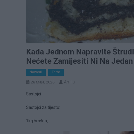
Kada Jednom Napravite Štrudl
Nećete Zamijesiti Ni Na Jedan
Novosti
Torte
Amila
28 Maja, 2026
Sastojci
Sastojci za tijesto:
1kg brašna,