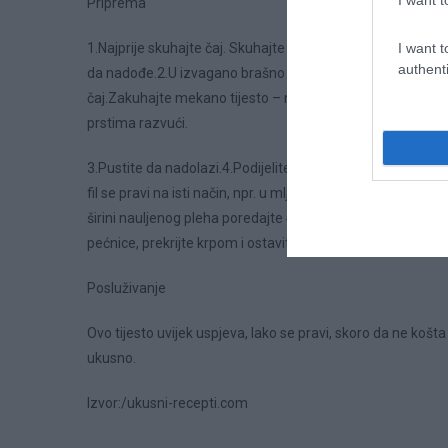
I want t
Priprema
1.Najprije skuhajte čaj. Skuhajte više, može zatrebati.Ra
I want t
authenti
da nadođe.2.U izvagano brašno dodati ulje, šećer, nastruga
čaj.Zakuhajte mekano tijesto – ne brinite, kako bude nado
prstima razvući.
3.Pustite da nadolazi.4.Podijelite na 4 dijela. Razvaljajte p
fil se pravi na isti način, npr. u mljeveni mak se doda šećer
širini nauljenog pleha poredajte 4 štrudle.6.Pecite na 220’
pećnice, prekrijte krpom i ostavite da se hladi. Pospite š
Posluživanje
Ovo tijesto uvijek uspjeva, lako se pravi, skoro da ne košta 
ukusno.
Izvor:/ukusni-recepti.com