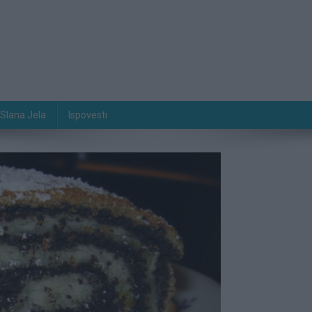
Slana Jela
Ispovesti