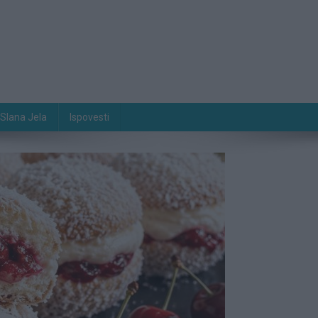
Slana Jela
Ispovesti