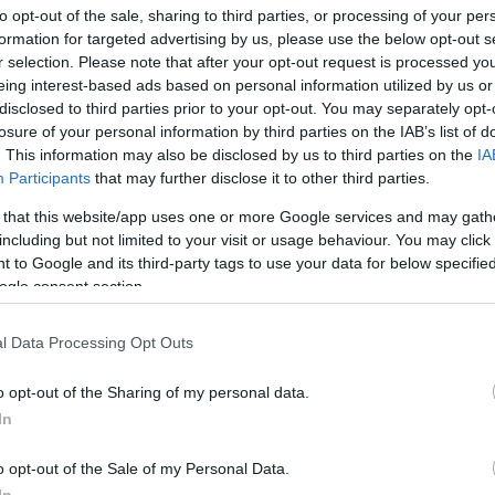
baš gust, kao džem, jer ako je rijedak, kolutići će omekšati previše i mogu s
to opt-out of the sale, sharing to third parties, or processing of your per
formation for targeted advertising by us, please use the below opt-out s
r selection. Please note that after your opt-out request is processed y
eing interest-based ads based on personal information utilized by us or
disclosed to third parties prior to your opt-out. You may separately opt-
losure of your personal information by third parties on the IAB’s list of
. This information may also be disclosed by us to third parties on the
IA
Participants
that may further disclose it to other third parties.
 that this website/app uses one or more Google services and may gath
including but not limited to your visit or usage behaviour. You may click 
 to Google and its third-party tags to use your data for below specifi
ogle consent section.
l Data Processing Opt Outs
o opt-out of the Sharing of my personal data.
In
o opt-out of the Sale of my Personal Data.
a, pa poklopi drugim kolutićem. Nemoj stavljati puno fila, dovoljno je jedn
In