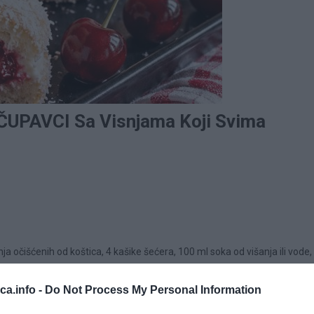
UPAVCI Sa Visnjama Koji Svima
ja očišćenih od koštica, 4 kašike šećera, 100 ml soka od višanja ili vode,
emazivanje rubova. Po želji možeš dodati i 1 vanilin šećer u fil.
eca.info -
Do Not Process My Personal Information
j nekoliko minuta da puste sok. Gustin razmuti u malo hladne vode, pa