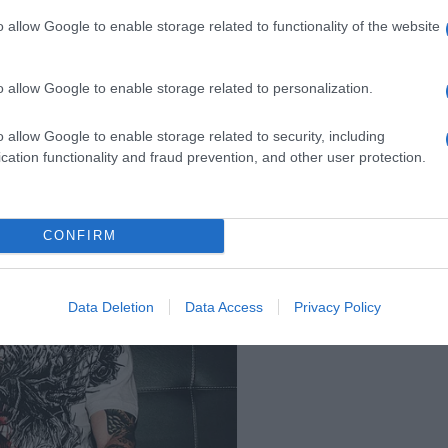
o allow Google to enable storage related to functionality of the website
etkicom ili prstima. Nemoj ih umakati cijele u mlijeko, jer će se
i gornji dio lagano posuti kokosom ili šećerom u prahu.
o allow Google to enable storage related to personalization.
manje 1 sat. Tada kolutići omekšaju taman koliko treba, fil se stegne i
o allow Google to enable storage related to security, including
e služe, jer su tada najljepši i ne budu premekani.
cation functionality and fraud prevention, and other user protection.
 nego se samo rubovi malo premažu. Tako neće pucati ni raspadati se.
CONFIRM
Data Deletion
Data Access
Privacy Policy