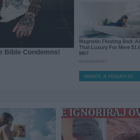
M0RATE JE PR0BATI! S0ČNA PITA sa pudingom od vanile i sa tresanjama ili visanjama…