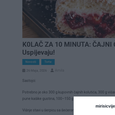
K0LAČ ZA 10 MINUTA: ČAJNI Č
Uspijevaju!
Novosti
Torte
Amila
26 Maja, 2026
Sastojci:
Potrebno je oko 300 g kupovnih čajnih kolutića, 300 g višan
pune kašike gustina, 100–150 g kokosa i malo mlijeka za pr
mirisicvij
Višnje stavi u šerpicu sa šećerom i sokom ili vodom. Kuva