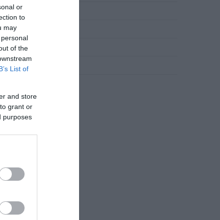
e
sonal or
Novosti
ection to
ou may
Slana jela
 personal
Torte
out of the
 downstream
Uncategorized
B’s List of
Zdravlje
er and store
to grant or
ed purposes
a