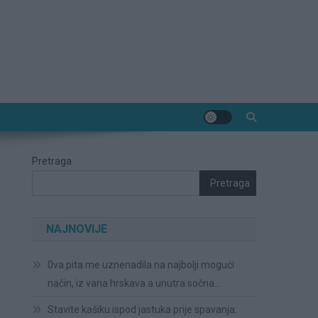
Pretraga
Pretraga
NAJNOVIJE
0va pita me uznenadila na najbolji mogući
način, iz vana hrskava a unutra sočna…
Stavite kašiku ispod jastuka prije spavanja: