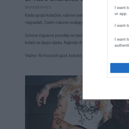
I want t
or app.
Kada spojiš kolačiće, rubove samo blago premaži mlijekom č
raspadati. Zatim rubove uvaljaj u kokos. Ako želiš, možeš 
I want t
Gotove čupavce poređaj na tacnu i ostavi ih u frižideru naj
I want t
kolači se lijepo sijeku. Najbolje ih je praviti isti dan kada s
authenti
Važno: fil mora biti gust, kolutići se ne umaču u mlijeko,