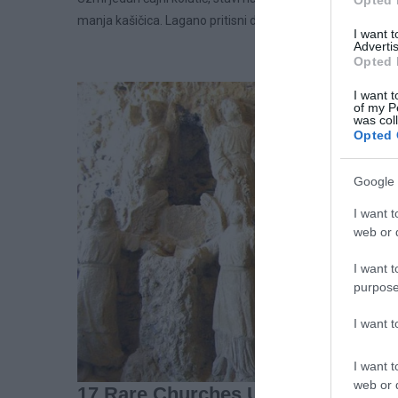
manja kašičica. Lagano pritisni da se spoji, ali ne jako da fil
I want 
Advertis
Opted 
I want t
of my P
was col
Opted 
Google 
I want t
web or d
I want t
purpose
I want 
I want t
web or d