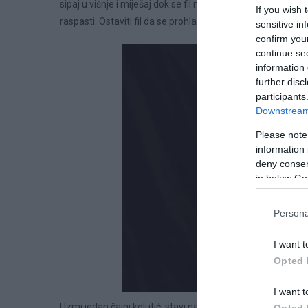
sipaj u višnje i miješaj dok se fil ne zgusne. Fil mora biti 
If you wish 
raspasti. Ostaviti fil da se prohladi.
sensitive in
confirm you
continue se
information 
further disc
participants
Downstream 
Please note
information 
deny consent
in below Go
Persona
I want t
Opted 
I want t
Uzmi jedan čajni kolutić, stavi na njega malo fila od višanj
Opted 