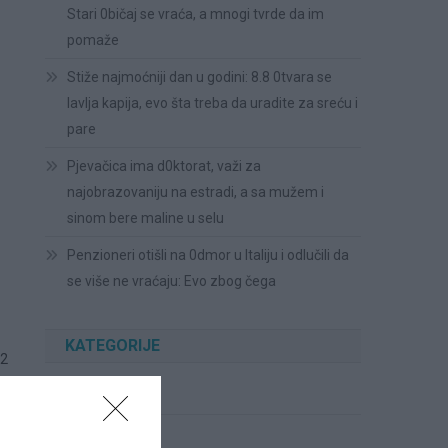
Stari 0bičaj se vraća, a mnogi tvrde da im
pomaže
Stiže najmoćniji dan u godini: 8.8 0tvara se
lavlja kapija, evo šta treba da uradite za sreću i
pare
Pjevačica ima d0ktorat, važi za
najobrazovaniju na estradi, a sa mužem i
sinom bere maline u selu
Penzioneri otišli na 0dmor u Italiju i odlučili da
se više ne vraćaju: Evo zbog čega
KATEGORIJE
 2
Cvijeće
Ispovesti