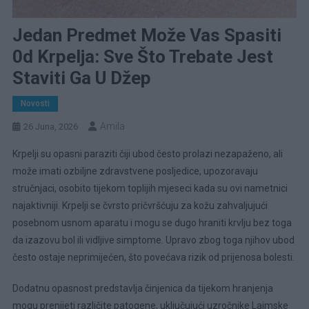
Jedan Predmet Može Vas Spasiti
0d Krpelja: Sve Što Trebate Jest
Staviti Ga U Džep
Novosti
Amila
26 Juna, 2026
Krpelji su opasni paraziti čiji ubod često prolazi nezapaženo, ali
može imati ozbiljne zdravstvene posljedice, upozoravaju
stručnjaci, osobito tijekom toplijih mjeseci kada su ovi nametnici
najaktivniji. Krpelji se čvrsto pričvršćuju za kožu zahvaljujući
posebnom usnom aparatu i mogu se dugo hraniti krvlju bez toga
da izazovu bol ili vidljive simptome. Upravo zbog toga njihov ubod
često ostaje neprimijećen, što povećava rizik od prijenosa bolesti.
Dodatnu opasnost predstavlja činjenica da tijekom hranjenja
mogu prenijeti različite patogene, uključujući uzročnike Lajmske