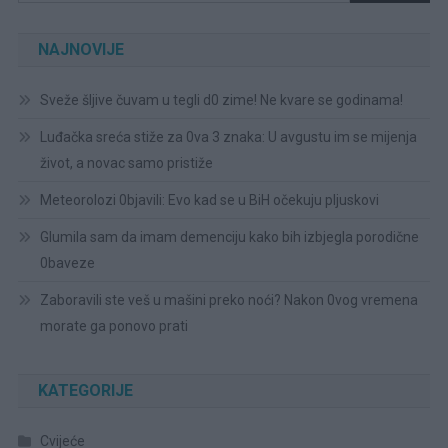
NAJNOVIJE
Sveže šljive čuvam u tegli d0 zime! Ne kvare se godinama!
Luđačka sreća stiže za 0va 3 znaka: U avgustu im se mijenja
život, a novac samo pristiže
Meteorolozi 0bjavili: Evo kad se u BiH očekuju pljuskovi
Glumila sam da imam demenciju kako bih izbjegla porodične
0baveze
Zaboravili ste veš u mašini preko noći? Nakon 0vog vremena
morate ga ponovo prati
KATEGORIJE
Cvijeće