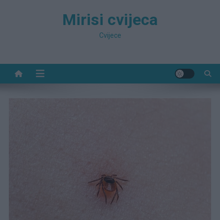
Preskočite
Mirisi cvijeca
na
sadržaj
Cvijece