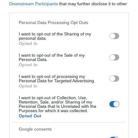
Downstream Participants
that may further disclose it to other
third parties.
Please note that this website/app uses one or more Google
Personal Data Processing Opt Outs
services and may gather and store information including but
not limited to your visit or usage behaviour. You may click to
I want to opt-out of the Sharing of my
personal data.
grant or deny consent to Google and its third-party tags to
Opted In
use your data for below specified purposes in below Google
consent section.
I want to opt-out of the Sale of my
Personal Data.
Opted In
I want to opt-out of processing my
Personal Data for Targeted Advertising.
Opted In
I want to opt-out of Collection, Use,
Retention, Sale, and/or Sharing of my
Personal Data that Is Unrelated with the
Purposes for which it was collected.
Opted Out
Google consents