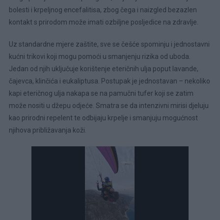
bolesti i krpeljnog encefalitisa, zbog čega i naizgled bezazlen
kontakt s prirodom može imati ozbiljne posljedice na zdravlje.
Uz standardne mjere zaštite, sve se češće spominju i jednostavni
kućni trikovi koji mogu pomoći u smanjenju rizika od uboda.
Jedan od njih uključuje korištenje eteričnih ulja poput lavande,
čajevca, klinčića i eukaliptusa. Postupak je jednostavan – nekoliko
kapi eteričnog ulja nakapa se na pamučni tufer koji se zatim
može nositi u džepu odjeće. Smatra se da intenzivni mirisi djeluju
kao prirodni repelent te odbijaju krpelje i smanjuju mogućnost
njihova približavanja koži.