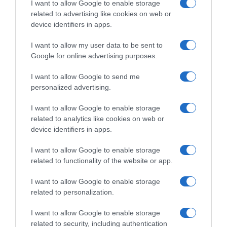
I want to allow Google to enable storage
related to advertising like cookies on web or
device identifiers in apps.
I want to allow my user data to be sent to
Google for online advertising purposes.
I want to allow Google to send me
personalized advertising.
Navigacija
Zašto nas je poharao nezapamćeni toplinski val? Stručnjaci došli do zanimljivog 0tkrića
Šta ste prvo vidjeli na slici? Prvo što ste ugledali pokazat će kakav um imate!
I want to allow Google to enable storage
related to analytics like cookies on web or
članaka
device identifiers in apps.
RELATED POSTS
I want to allow Google to enable storage
related to functionality of the website or app.
I want to allow Google to enable storage
related to personalization.
I want to allow Google to enable storage
related to security, including authentication