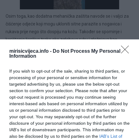
Osim toga, kao dodatna mehanička zaštita navode se i valjci za
čišćenje odjeće koji mogu ukloniti sitne parazite s nogavica i
rukava prije nego što dospiju na kožu. Također se spominje i
korištenje ljepljive trake oko zglobova ruku i gležnjeva kao
svojevrsne barijere koja može spriječiti ulazak krpelja ispod
mirisicvijeca.info -
Do Not Process My Personal
odjeće.
Information
If you wish to opt-out of the sale, sharing to third parties, or
processing of your personal or sensitive information for
targeted advertising by us, please use the below opt-out
section to confirm your selection. Please note that after your
opt-out request is processed you may continue seeing
interest-based ads based on personal information utilized by
us or personal information disclosed to third parties prior to
your opt-out. You may separately opt-out of the further
disclosure of your personal information by third parties on the
IAB’s list of downstream participants. This information may
also be disclosed by us to third parties on the
IAB’s List of