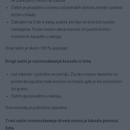
se zarezano mesto ne zasuši.
Zatim je posadite u smesu od jednakih delova zemlje i peska i
držite u hladu.
Zalivajte na 3 do 4 dana, pazite zemlja ne sme biti suviše
natopljena. Posle mesec dana reznice će pustiti koren i
možete ih zasaditi u saksiju.
Ovaj način je skoro 100 % uspešan.
Drugi način je razmnožavanje krasule iz lista.
List otkinite i položite na zemlju. Za oko mesec dana list će
početi da ispušta male korene na mestu gde je bio pričvršćen
za granu.
Zatim ga posadite u saksiju.
Ova metoda je polovično uspešna.
Treći način razmnožavanja drveta novca je takođe pomoću
lista.