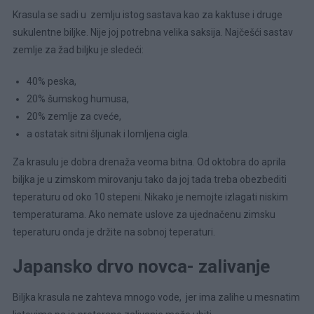
Krasula se sadi u zemlju istog sastava kao za kaktuse i druge
sukulentne biljke. Nije joj potrebna velika saksija. Najčešći sastav
zemlje za žad biljku je sledeći:
40% peska,
20% šumskog humusa,
20% zemlje za cveće,
a ostatak sitni šljunak i lomljena cigla.
Za krasulu je dobra drenaža veoma bitna. Od oktobra do aprila
biljka je u zimskom mirovanju tako da joj tada treba obezbediti
teperaturu od oko 10 stepeni. Nikako je nemojte izlagati niskim
temperaturama. Ako nemate uslove za ujednačenu zimsku
teperaturu onda je držite na sobnoj teperaturi.
Japansko drvo novca- zalivanje
Biljka krasula ne zahteva mnogo vode, jer ima zalihe u mesnatim