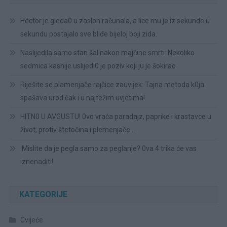
Héctor je gleda0 u zaslon računala, a lice mu je iz sekunde u
sekundu postajalo sve bliđe bijeloj boji zida.
Naslijedila samo stari šal nakon majčine smrti: Nekoliko
sedmica kasnije uslijedi0 je poziv koji ju je šokirao
Riješite se plamenjače rajčice zauvijek: Tajna metoda k0ja
spašava urod čak i u najtežim uvjetima!
HITN0 U AVGUSTU! 0vo vraća paradajz, paprike i krastavce u
život, protiv štetočina i plemenjače…
Mislite da je pegla samo za peglanje? 0va 4 trika će vas
iznenaditi!
KATEGORIJE
Cvijeće