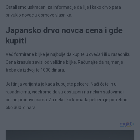
Ostali smo uskraćeni za informacije da li je i kako drvo para
privuklo novac u domove vlasnika.
Japansko drvo novca cena i gde
kupiti
Već formirane biljke je najbolje da kupite u cvećari ili u rasadniku.
Cena krasule zavisi od veličine biljke. Računajte da najmanje
treba da izdvojite 1000 dinara.
Jeftinija varijanta je kada kupujete pelcere. Naći ćete ih u
rasadnicima, videli smo da su dostupni i na nekim sajtovima i
online prodavnicama. Za nekoliko komada pelcera je potrebno
oko 300 dinara.