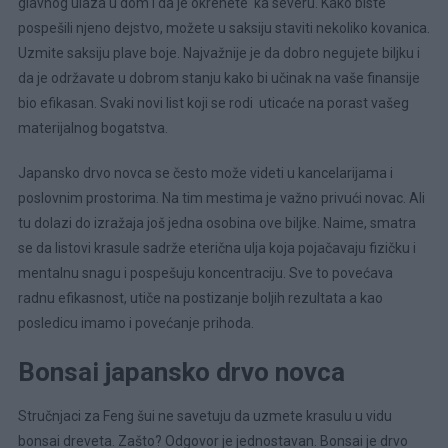
glavnog ulaza u dom i da je okrenete ka severu. Kako biste
pospešili njeno dejstvo, možete u saksiju staviti nekoliko kovanica.
Uzmite saksiju plave boje. Najvažnije je da dobro negujete biljku i
da je održavate u dobrom stanju kako bi učinak na vaše finansije
bio efikasan. Svaki novi list koji se rodi uticaće na porast vašeg
materijalnog bogatstva.
Japansko drvo novca se često može videti u kancelarijama i
poslovnim prostorima. Na tim mestima je važno privući novac. Ali
tu dolazi do izražaja još jedna osobina ove biljke. Naime, smatra
se da listovi krasule sadrže eterična ulja koja pojačavaju fizičku i
mentalnu snagu i pospešuju koncentraciju. Sve to povećava
radnu efikasnost, utiče na postizanje boljih rezultata a kao
posledicu imamo i povećanje prihoda.
Bonsai japansko drvo novca
Stručnjaci za Feng šui ne savetuju da uzmete krasulu u vidu
bonsai dreveta. Zašto? Odgovor je jednostavan. Bonsai je drvo