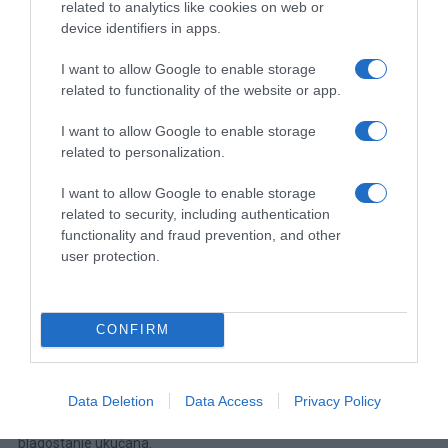
related to analytics like cookies on web or
sna, regulaciju toplote i
razvijanje pravilnih navika u ishrani
.
device identifiers in apps.
Ostale poznate feng šui biljke
I want to allow Google to enable storage
related to functionality of the website or app.
Bambus
– pospešuje mir i mudrost. Simbolizuje sreću i napredak.
I want to allow Google to enable storage
related to personalization.
Žalfija
–
oslobađa od negativnih osećanja kao što su strah, bes,
ljutnja.
I want to allow Google to enable storage
related to security, including authentication
Bosiljak
–
pročišćava prostor od negativne energije i privlači
functionality and fraud prevention, and other
pozitivne vibracije.
user protection.
Orhideja
– simbol plodnosti, savršenstva, duhovnog rasta, lepote
i čistote. Ona upija ugljendioksid i oslobađa kiseonik.
CONFIRM
Spatifilium, ženska sreća-
pospešuje protok dobre energije u
prostoriji, čisti vazduh u prostoriji. Osim navedenog, ova feng šui
Data Deletion
Data Access
Privacy Policy
biljka neutrališe zagađivače prostora koji mogu narušiti san i
blagostanje ukućana.