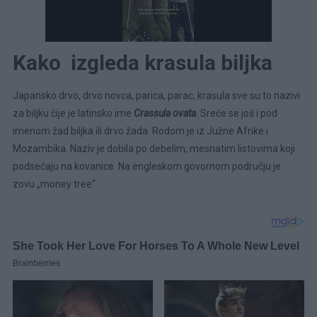
Kako izgleda krasula biljka
Japansko drvo, drvo novca, parica, parac, krasula sve su to nazivi
za biljku čije je latinsko ime
Crassula ovata
. Sreće se još i pod
imenom žad biljka ili drvo žada. Rodom je iz Južne Afrike i
Mozambika. Naziv je dobila po debelim, mesnatim listovima koji
podsećaju na kovanice. Na engleskom govornom području je
zovu „money tree“.