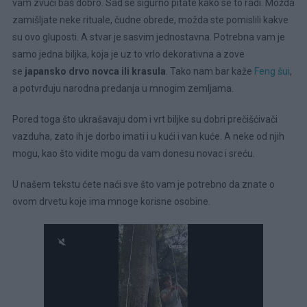
vam zvuči baš dobro. Sad se sigurno pitate kako se to radi. Možda
zamišljate neke rituale, čudne obrede, možda ste pomislili kakve
su ovo gluposti. A stvar je sasvim jednostavna. Potrebna vam je
samo jedna biljka, koja je uz to vrlo dekorativna a zove
se
japansko drvo novca ili krasula
. Tako nam bar kaže
Feng šui
,
a potvrđuju narodna predanja u mnogim zemljama.
Pored toga što ukrašavaju dom i vrt biljke su dobri prečišćivači
vazduha, zato ih je dorbo imati i u kući i van kuće. A neke od njih
mogu, kao što vidite mogu da vam donesu novac i sreću.
U našem tekstu ćete naći sve što vam je potrebno da znate o
ovom drvetu koje ima mnoge korisne osobine.