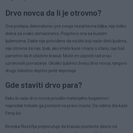
Drvo novca da li je otrovno?
Ova prelepa, dekorativna i pre svega nezahtevna biljka, nije toliko
dobra za svako domaćinstvo. Pogotovo ona sa kućnim
ljubimcima. Dakle nije potvrđeno da na bilo koji način šteti ljudima,
nije otrovna za nas. Ipak, ako imate kuce i mace u stanu, nije baš
pametno da ih izlažete krasuli. Može im usporiti rad srca i
uzrokovati povraćanje. Ukoliko ljubimci žvaću drvo novca, njegovo
drugo toksično dejstvo jeste depresija.
Gde staviti drvo para?
Kako bi vaše drvo novca privuklo materijalno bogatstvo i
napredak trebate ga postaviti na pravo mesto. Da vidimo šta kaže
Feng šui.
Kineska filozofija preporučuje da krasulu postavite desno od