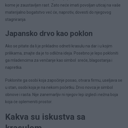
kome je zaustavljen rast. Zato neće imati povoljan uticaj na vaše
materijalno bogatstvo već će, naprotiv, dovesti do njegovog
stagniranja.
Japansko drvo kao poklon
Ako se pitate da li je prikladno odneti krasulu na dar i u kojim
prilikama, znajte da je to odlična ideja. Posebno je lepo pokloniti
ga mladencima za venčanje kao simbol sreće, blagostanja i
napretka.
Poklonite ga osobi koja započinje posao, otvara firmu, useljava se
u stan, osobi koja je na nekom početku. Drvo novca je simbol
obnove i rasta. Nije zanemarljiv ni njegov lep izgled i nežna boja
koja će oplemeniti prostor.
Kakva su iskustva sa
krasulom