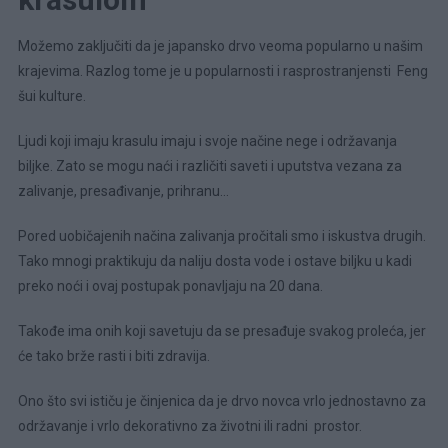
Možemo zaključiti da je japansko drvo veoma popularno u našim
krajevima. Razlog tome je u popularnosti i rasprostranjensti Feng
šui kulture.
Ljudi koji imaju krasulu imaju i svoje načine nege i održavanja
biljke. Zato se mogu naći i različiti saveti i uputstva vezana za
zalivanje, presađivanje, prihranu…
Pored uobičajenih načina zalivanja pročitali smo i iskustva drugih.
Tako mnogi praktikuju da naliju dosta vode i ostave biljku u kadi
preko noći i ovaj postupak ponavljaju na 20 dana.
Takođe ima onih koji savetuju da se presađuje svakog proleća, jer
će tako brže rasti i biti zdravija.
Ono što svi ističu je činjenica da je drvo novca vrlo jednostavno za
održavanje i vrlo dekorativno za životni ili radni prostor.