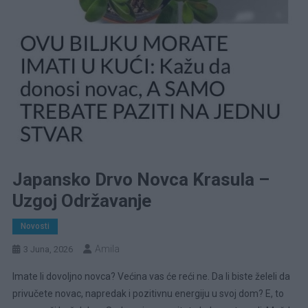
Japansko Drvo Novca Krasula –
Uzgoj Održavanje
Novosti
Amila
3 Juna, 2026
Imate li dovoljno novca? Većina vas će reći ne. Da li biste želeli da
privučete novac, napredak i pozitivnu energiju u svoj dom? E, to