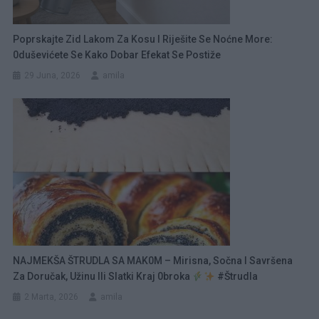
Poprskajte Zid Lakom Za Kosu I Riješite Se Noćne More:
0duševićete Se Kako Dobar Efekat Se Postiže
29 Juna, 2026
amila
NAJMEKŠA ŠTRUDLA SA MAK0M – Mirisna, Sočna I Savršena
Za Doručak, Užinu Ili Slatki Kraj 0broka
#štrudla
2 Marta, 2026
amila