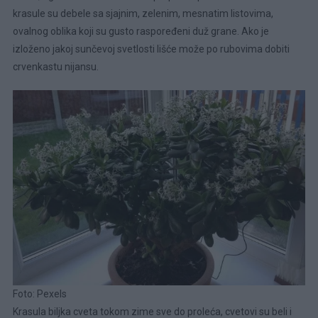
krasule su debele sa sjajnim, zelenim, mesnatim listovima,
ovalnog oblika koji su gusto raspoređeni duž grane. Ako je
izloženo jakoj sunčevoj svetlosti lišće može po rubovima dobiti
crvenkastu nijansu.
Foto: Pexels
Krasula biljka cveta tokom zime sve do proleća, cvetovi su beli i