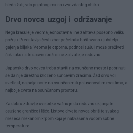
bledo žuti, vrlo prijatnog mirisa i zvezdastog oblika.
Drvo novca uzgoj i održavanje
Nega krasule je veoma jednostavna i ne zahteva posebno veliku
pažnju. Predstavlja čest izbor početnika baštovana i ljubitelja
gajenja biljaka. Veoma je otporna, podnosi sušu i može preživeti
čak i ako niste sasvim brižni i ne zalivate je redovno.
Japansko drvo novca treba staviti na osunčano mesto i pobrinuti
se da nije direktno izloženo sunčevim zracima. Žad drvo voli
svetlost, najbolje raste na osunčanim ili polusenovitim mestima, a
najbolje cveta na osunčanom prostoru.
Za dobro zdravlje ove biljke važno je da redovno ukljanjate
osušene grančice i lišće. Listove drveta novca obrišite svakog
meseca mekanom krpom koja je nakvašena vodom sobne
temperature.