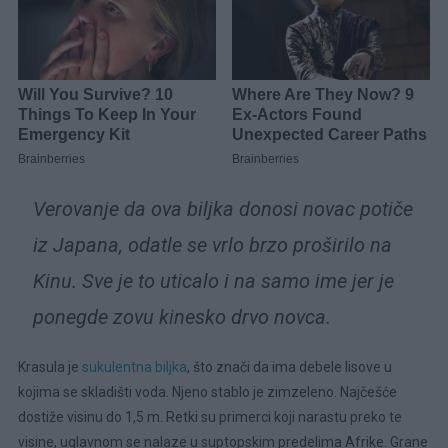
Verovanje da ova biljka donosi novac potiče
iz Japana, odatle se vrlo brzo proširilo na
Kinu. Sve je to uticalo i na samo ime jer je
ponegde zovu kinesko drvo novca.
Krasula je
sukulentna biljka
, što znači da ima debele lisove u
kojima se skladišti voda. Njeno stablo je zimzeleno. Najčešće
dostiže visinu do 1,5 m. Retki su primerci koji narastu preko te
visine, uglavnom se nalaze u suptopskim predelima Afrike. Grane