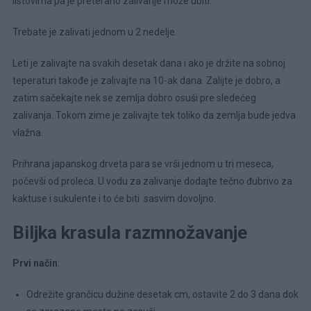
listovima pa je preterano zalivanje može ubiti.
Trebate je zalivati jednom u 2 nedelje.
Leti je zalivajte na svakih desetak dana i ako je držite na sobnoj
teperaturi takođe je zalivajte na 10-ak dana. Zalijte je dobro, a
zatim sačekajte nek se zemlja dobro osuši pre sledećeg
zalivanja. Tokom zime je zalivajte tek toliko da zemlja bude jedva
vlažna.
Prihrana japanskog drveta para se vrši jednom u tri meseca,
počevši od proleća. U vodu za zalivanje dodajte tečno đubrivo za
kaktuse i sukulente i to će biti sasvim dovoljno.
Biljka krasula razmnožavanje
Prvi način
:
Odrežite grančicu dužine desetak cm, ostavite 2 do 3 dana dok