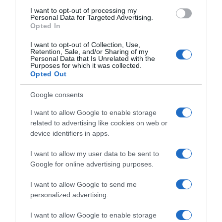
dvorištu. Izbor boja, materijala, dekorativnih biljaka, raspored
I want to opt-out of processing my
nameštaja se vrši u skladu sa prirodom prostora i energijom koja
Personal Data for Targeted Advertising.
Opted In
u njemu cirkuliše.
I want to opt-out of Collection, Use,
Po Feng šui učenju biljke i cveće su važni za
privlačenje
Retention, Sale, and/or Sharing of my
Personal Data that Is Unrelated with the
pozitivne energije u život
. Oni imaju mnogo veću moć nego što
Purposes for which it was collected.
Opted Out
biste mogli i da zamislite. Sobne biljke će vam obezbediti
kiseonik, pročistiti vazduh i umanjiti štetno dejstvo prašine i
Google consents
štetnih supstanci. Uz to biljke će vas zaštititi od
I want to allow Google to enable storage
elektromagnetnog zračenja. Najzad daće lepotu vašem dobu ,
related to advertising like cookies on web or
ispuniti ga dobrom energijom koja će uticati na povezivanje
device identifiers in apps.
ukućana sa prirodom.
I want to allow my user data to be sent to
Drvo novca u Feng šuiu predstavlja bogatstvo i napredak, ali i
Google for online advertising purposes.
harmoniju i ravnotežu. Svojim sjajnim zelenim listovima
Crassula
I want to allow Google to send me
ovata
privlači poglede i prečišćava vazduh.
personalized advertising.
Drvo para se još zove i drvo prijateljstva i sreće. Pored lepote i
I want to allow Google to enable storage
lakoće održavanja krasi ga još i to što ima dobar uticaj na kvalitet