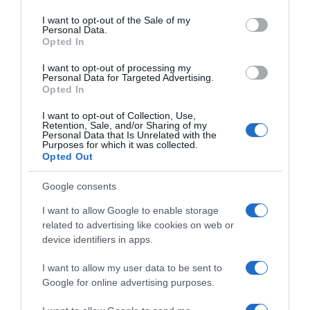
use your data for below specified purposes in below Google
vrednostima. Nezavisni mislioci često inspirišu druge da
consent section.
I want to opt-out of the Sale of my
Personal Data.
preispitaju norme i osnaže lične izbore, gradeći život po
Opted In
sopstvenim merilima.
I want to opt-out of processing my
Personal Data for Targeted Advertising.
Opted In
I want to opt-out of Collection, Use,
Retention, Sale, and/or Sharing of my
Personal Data that Is Unrelated with the
Purposes for which it was collected.
Opted Out
Google consents
I want to allow Google to enable storage
related to advertising like cookies on web or
device identifiers in apps.
I want to allow my user data to be sent to
Google for online advertising purposes.