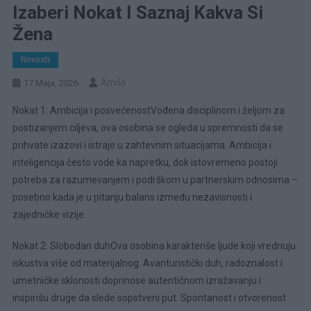
Izaberi Nokat I Saznaj Kakva Si
Žena
Novosti
Amila
17 Maja, 2026
Nokat 1: Ambicija i posvećenostVođena disciplinom i željom za
postizanjem ciljeva, ova osobina se ogleda u spremnosti da se
prihvate izazovi i istraje u zahtevnim situacijama. Ambicija i
inteligencija često vode ka napretku, dok istovremeno postoji
potreba za razumevanjem i podrškom u partnerskim odnosima –
posebno kada je u pitanju balans između nezavisnosti i
zajedničke vizije.
Nokat 2: Slobodan duhOva osobina karakteriše ljude koji vrednuju
iskustva više od materijalnog. Avanturistički duh, radoznalost i
umetničke sklonosti doprinose autentičnom izražavanju i
inspirišu druge da slede sopstveni put. Spontanost i otvorenost