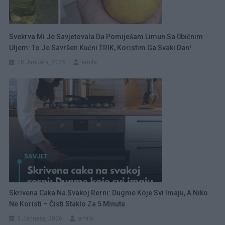
Svekrva Mi Je Savjetovala Da Pomiješam Limun Sa 0bičnim
Uljem: To Je Savršen Kućni TRIK, Koristim Ga Svaki Dan!
28 Januara, 2026
amila
Skrivena Caka Na Svakoj Rerni: Dugme Koje Svi Imaju, A Niko
Ne Koristi – Čisti Staklo Za 5 Minuta
3 Januara, 2026
amila