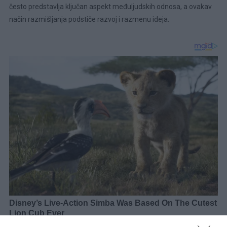
često predstavlja ključan aspekt međuljudskih odnosa, a ovakav
način razmišljanja podstiče razvoj i razmenu ideja.