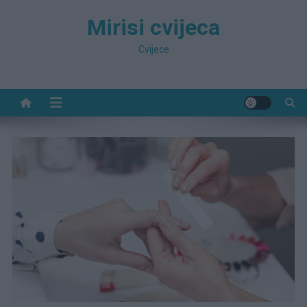
Preskočite
Mirisi cvijeca
na
sadržaj
Cvijece