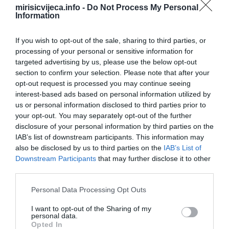
mirisicvijeca.info -
Do Not Process My Personal
Information
If you wish to opt-out of the sale, sharing to third parties, or
processing of your personal or sensitive information for
targeted advertising by us, please use the below opt-out
section to confirm your selection. Please note that after your
opt-out request is processed you may continue seeing
interest-based ads based on personal information utilized by
us or personal information disclosed to third parties prior to
your opt-out. You may separately opt-out of the further
disclosure of your personal information by third parties on the
IAB’s list of downstream participants. This information may
Nokat 5: Društvena energijaPozitivna energija, harizma i
also be disclosed by us to third parties on the
IAB’s List of
otvorenost prema ljudima prepoznaju se u onima koji lako
Downstream Participants
that may further disclose it to other
uspostavljaju kontakte i donose radost u svakodnevne situacije.
third parties.
Druželjubivost i entuzijazam često doprinose stvaranju
Please note that this website/app uses one or more Google
Personal Data Processing Opt Outs
inspirativnog i vedrog okruženja.
services and may gather and store information including but
not limited to your visit or usage behaviour. You may click to
I want to opt-out of the Sharing of my
Nokat 6: Nezavisnost u razmišljanjuAutentičnost i samostalno
personal data.
grant or deny consent to Google and its third-party tags to
Opted In
donošenje odluka odražavaju se u doslednosti sopstvenim