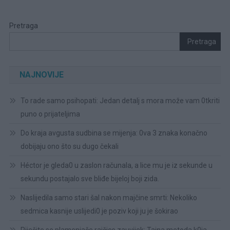
Pretraga
Pretraga
NAJNOVIJE
To rade samo psihopati: Jedan detalj s mora može vam 0tkriti
puno o prijateljima
Do kraja avgusta sudbina se mijenja: 0va 3 znaka konačno
dobijaju ono što su dugo čekali
Héctor je gleda0 u zaslon računala, a lice mu je iz sekunde u
sekundu postajalo sve bliđe bijeloj boji zida.
Naslijedila samo stari šal nakon majčine smrti: Nekoliko
sedmica kasnije uslijedi0 je poziv koji ju je šokirao