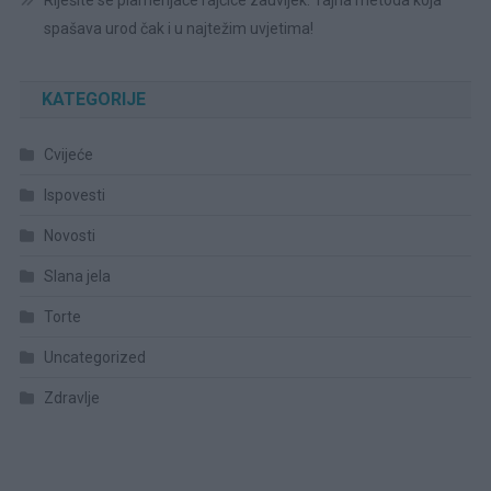
Riješite se plamenjače rajčice zauvijek: Tajna metoda k0ja
spašava urod čak i u najtežim uvjetima!
KATEGORIJE
Cvijeće
Ispovesti
Novosti
Slana jela
Torte
Uncategorized
Zdravlje