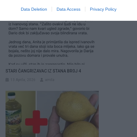
Data Deletion
Data Access
Privacy Policy
STARI ČANGRIZAVAC IZ STANA BR0J 4
13 Aprila, 2026
amila