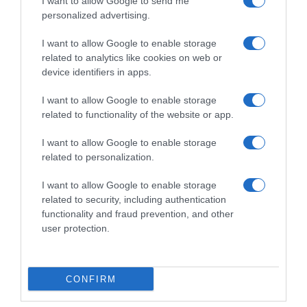
I want to allow Google to send me
personalized advertising.
I want to allow Google to enable storage
related to analytics like cookies on web or
device identifiers in apps.
I want to allow Google to enable storage
related to functionality of the website or app.
I want to allow Google to enable storage
related to personalization.
I want to allow Google to enable storage
related to security, including authentication
functionality and fraud prevention, and other
Navigacija
3 znaka dočekaće svoj „ćup zlata“ kad-tad: Suđeno im je da se 0bogate, „osuđeni“ na veliki uspjeh
ODMAH JE PR0CVJETALA! 1 kašičica za bilo koji kućni cvijet i bujno cvjetanje je zagarantovano!
user protection.
članaka
RELATED POSTS
CONFIRM