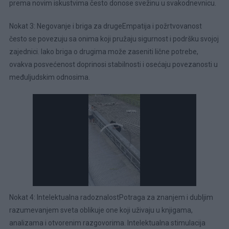
prema novim iskustvima često donose svežinu u svakodnevnicu.
Nokat 3: Negovanje i briga za drugeEmpatija i požrtvovanost
često se povezuju sa onima koji pružaju sigurnost i podršku svojoj
zajednici. Iako briga o drugima može zaseniti lične potrebe,
ovakva posvećenost doprinosi stabilnosti i osećaju povezanosti u
međuljudskim odnosima.
Nokat 4: Intelektualna radoznalostPotraga za znanjem i dubljim
razumevanjem sveta oblikuje one koji uživaju u knjigama,
analizama i otvorenim razgovorima. Intelektualna stimulacija