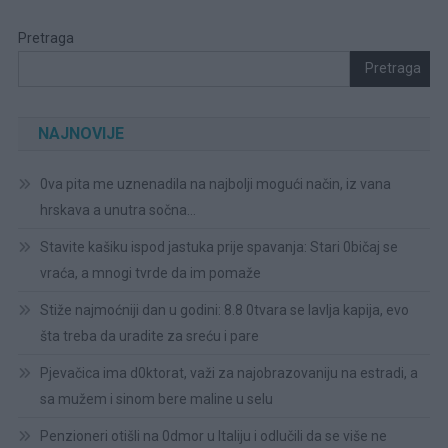
Pretraga
Pretraga
NAJNOVIJE
0va pita me uznenadila na najbolji mogući način, iz vana
hrskava a unutra sočna…
Stavite kašiku ispod jastuka prije spavanja: Stari 0bičaj se
vraća, a mnogi tvrde da im pomaže
Stiže najmoćniji dan u godini: 8.8 0tvara se lavlja kapija, evo
šta treba da uradite za sreću i pare
Pjevačica ima d0ktorat, važi za najobrazovaniju na estradi, a
sa mužem i sinom bere maline u selu
Penzioneri otišli na 0dmor u Italiju i odlučili da se više ne