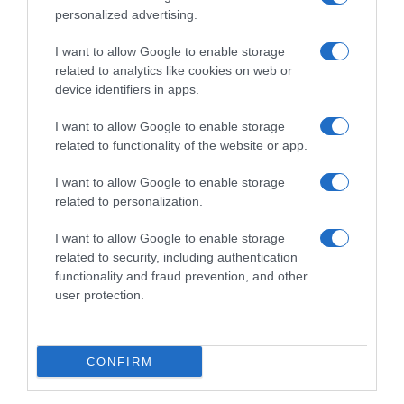
Jarac je posljednji među znakovima kojima ova sedmica donosi
personalized advertising.
ozbiljniji priliv novca. Kod vas se to ne događa naglo, već korak po
korak.
I want to allow Google to enable storage
related to analytics like cookies on web or
Ono što ste dugo gradili počinje donositi rezultate. Ne dirajte
device identifiers in apps.
ušteđevinu i nastavite putem kojim ste krenuli.
I want to allow Google to enable storage
related to functionality of the website or app.
Vodolija: Neočekivan susret pokreće nešto novo
I want to allow Google to enable storage
Sredinom sedmice dolazi do susreta koji niste planirali. Ta osoba
related to personalization.
može otvoriti vrata novoj ideji ili prilici.
I want to allow Google to enable storage
Budite otvoreni za razgovor, ali ne donosite odluke odmah.
related to security, including authentication
Najbolje prilike vrijedi pustiti da malo odstoje prije konačnog
functionality and fraud prevention, and other
user protection.
odgovora.
Ribe: Intuicija vam govori istinu
CONFIRM
Ribe ove sedmice osjećaju više nego što žele priznati. Ono što
vam intuicija govori od ponedjeljka pokazat će se tačnim do