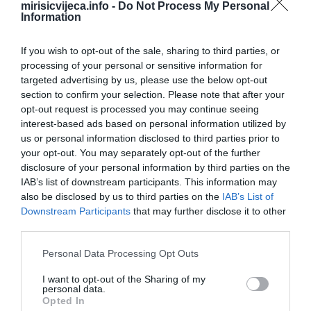
mirisicvijeca.info -
Do Not Process My Personal
Information
Djevica: Drugi znak koji ove sedmice broji ozbiljan novac
If you wish to opt-out of the sale, sharing to third parties, or
Djevica konačno zatvara finansijsku priču koja vas nervira još od
processing of your personal or sensitive information for
proljeća. Računica se slaže, a ostaje i nešto viška.
targeted advertising by us, please use the below opt-out
section to confirm your selection. Please note that after your
Početkom sedmice može se pojaviti prilika za dodatnu zaradu
opt-out request is processed you may continue seeing
kroz manji posao sa strane. Prihvatite je, ali ne preuzimajte
interest-based ads based on personal information utilized by
us or personal information disclosed to third parties prior to
odgovornost za tuđe obaveze.
your opt-out. You may separately opt-out of the further
disclosure of your personal information by third parties on the
Vaga: Izbor između dvije opcije lakši je nego što mislite
IAB’s list of downstream participants. This information may
also be disclosed by us to third parties on the
IAB’s List of
Pred vama su dvije mogućnosti i obje djeluju primamljivo. Vage
Downstream Participants
that may further disclose it to other
često odgađaju odluke, ali ovaj put izbor treba napraviti do petka.
third parties.
Please note that this website/app uses one or more Google
Posavjetujte se s nekim ko vas dobro poznaje. Najbolja opcija
Personal Data Processing Opt Outs
services and may gather and store information including but
vjerovatno je ona koja djeluje mirnije i sigurnije.
not limited to your visit or usage behaviour. You may click to
I want to opt-out of the Sharing of my
personal data.
grant or deny consent to Google and its third-party tags to
Škorpija: Stara tajna izlazi na vidjelo i radi u vašu korist
Opted In
use your data for below specified purposes in below Google