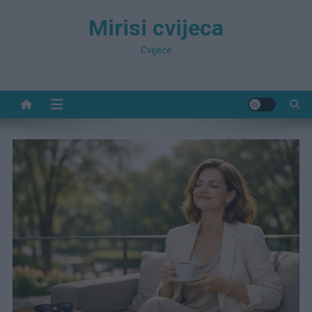
Preskočite
Mirisi cvijeca
na
sadržaj
Cvijece