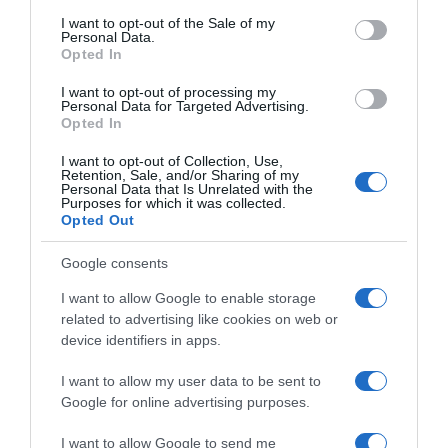
consent section.
I want to opt-out of the Sale of my
Nešto što je dugo bilo skriveno sada izlazi na površinu. Ovoga
Personal Data.
puta situacija radi za vas, a ne protiv vas.
Opted In
I want to opt-out of processing my
Dobijate važan adut baš kada ga najmanje očekujete. Ne
Personal Data for Targeted Advertising.
Opted In
otkrivajte svoje planove unaprijed. Strpljenje i diskrecija donose
najbolje rezultate.
I want to opt-out of Collection, Use,
Retention, Sale, and/or Sharing of my
Personal Data that Is Unrelated with the
Strijelac: Putovanje ili selidba dobijaju zeleno svjetlo
Purposes for which it was collected.
Opted Out
Strijelcima hrabrosti nikada nije nedostajalo, a ove sedmice ona
Google consents
donosi nagradu. Plan koji ste dugo odgađali, bilo da je riječ o
putovanju ili promjeni mjesta stanovanja, počinje da poprima
I want to allow Google to enable storage
konkretan oblik.
related to advertising like cookies on web or
device identifiers in apps.
Nemojte previše analizirati. Djelujte dok je motivacija jaka.
I want to allow my user data to be sent to
Google for online advertising purposes.
Jarac: Treći znak kojem stiže novac, ali postepeno
I want to allow Google to send me