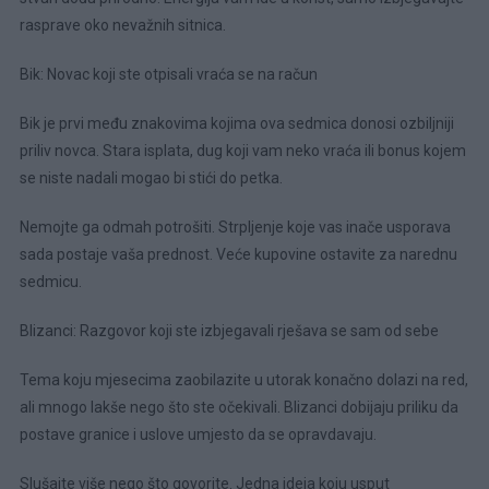
rasprave oko nevažnih sitnica.
Bik: Novac koji ste otpisali vraća se na račun
Bik je prvi među znakovima kojima ova sedmica donosi ozbiljniji
priliv novca. Stara isplata, dug koji vam neko vraća ili bonus kojem
se niste nadali mogao bi stići do petka.
Nemojte ga odmah potrošiti. Strpljenje koje vas inače usporava
sada postaje vaša prednost. Veće kupovine ostavite za narednu
sedmicu.
Blizanci: Razgovor koji ste izbjegavali rješava se sam od sebe
Tema koju mjesecima zaobilazite u utorak konačno dolazi na red,
ali mnogo lakše nego što ste očekivali. Blizanci dobijaju priliku da
postave granice i uslove umjesto da se opravdavaju.
Slušajte više nego što govorite. Jedna ideja koju usput