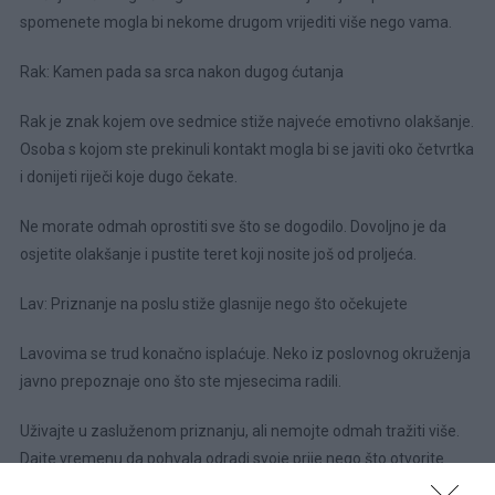
spomenete mogla bi nekome drugom vrijediti više nego vama.
Rak: Kamen pada sa srca nakon dugog ćutanja
Rak je znak kojem ove sedmice stiže najveće emotivno olakšanje.
Osoba s kojom ste prekinuli kontakt mogla bi se javiti oko četvrtka
i donijeti riječi koje dugo čekate.
Ne morate odmah oprostiti sve što se dogodilo. Dovoljno je da
osjetite olakšanje i pustite teret koji nosite još od proljeća.
Lav: Priznanje na poslu stiže glasnije nego što očekujete
Lavovima se trud konačno isplaćuje. Neko iz poslovnog okruženja
javno prepoznaje ono što ste mjesecima radili.
Uživajte u zasluženom priznanju, ali nemojte odmah tražiti više.
Dajte vremenu da pohvala odradi svoje prije nego što otvorite
nova pitanja.