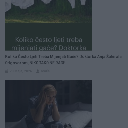
Koliko Često Ljeti Treba Mijenjati Gaće? Doktorka Anja Šokirala
0dgovorom, NIK0 TAK0 NE RADI!
20 Maja, 2026
amila