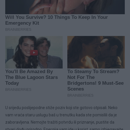
U srijedu poslijepodne stiže poziv koji ste gotovo otpisali. Neko
vam vraća staru uslugu baš u trenutku kada ste pomislili da je
zaboravljena. Nemojte tražiti potvrdu ili priznanje, pustite da
stvari dođu prirodno. Energija vam ide u korist, samo izbjegavajte