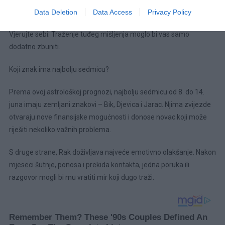
vikenda, naročito kada je riječ o jednoj osobi.
Data Deletion
Data Access
Privacy Policy
Vjerujte sebi. Traženje tuđeg mišljenja moglo bi vas samo
dodatno zbuniti.
Koji znak ima najbolju sedmicu?
Prema ovoj astrološkoj prognozi, najbolju sedmicu od 8. do 14.
juna imaju zemljani znakovi – Bik, Djevica i Jarac. Njima zvijezde
otvaraju nove finansijske mogućnosti i donose novac koji može
riješiti nekoliko važnih problema.
S druge strane, Rak doživljava najveće emotivno olakšanje. Nakon
mjeseci šutnje, ponosa i prekida kontakta, jedna poruka ili
razgovor mogli bi mu vratiti mir koji dugo traži.