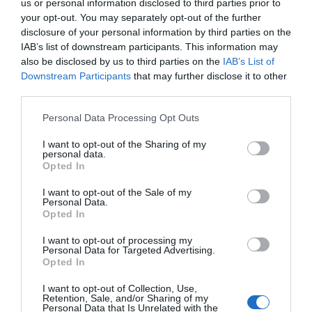
us or personal information disclosed to third parties prior to
zidovi i namještaj se ne stignu ohladiti. Novi zrak se brzo zagrije, a
your opt-out. You may separately opt-out of the further
gubitak energije je minimalan. Rezultat je efikasno uklanjanje
disclosure of your personal information by third parties on the
viška vlage bez dodatnih troškova.
IAB’s list of downstream participants. This information may
also be disclosed by us to third parties on the
IAB’s List of
Stabilna temperatura kao važan faktor
Downstream Participants
that may further disclose it to other
third parties.
Još jedna česta greška je potpuno gašenje grijanja tokom dana, a
zatim naglo pojačavanje kada se vratimo kući. Takve
Please note that this website/app uses one or more Google
Personal Data Processing Opt Outs
temperaturne oscilacije podstiču kondenzaciju.
services and may gather and store information including but
not limited to your visit or usage behaviour. You may click to
I want to opt-out of the Sharing of my
personal data.
grant or deny consent to Google and its third-party tags to
U nordijskim zemljama temperatura se održava stabilnom. Kada
Opted In
use your data for below specified purposes in below Google
niko nije kod kuće, spušta se tek za nekoliko stepeni. Zidovi tako
consent section.
I want to opt-out of the Sale of my
ostaju topli, pa je manja vjerovatnoća da će se na njima skupljati
Personal Data.
vlaga.
Opted In
I want to opt-out of processing my
Dnevne navike koje prave razliku
Personal Data for Targeted Advertising.
Osim pravilnog provjetravanja i ujednačenog grijanja, važna je i
Opted In
disciplina u svakodnevnim navikama. Tokom kuhanja uključuje se
I want to opt-out of Collection, Use,
aspirator. Vrata kupatila drže se zatvorena za vrijeme tuširanja, a
Retention, Sale, and/or Sharing of my
Personal Data that Is Unrelated with the
prostorija se nakon toga kratko provjetri.