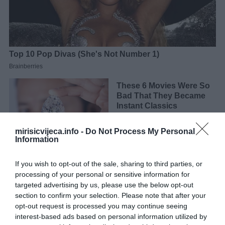
mirisicvijeca.info -
Do Not Process My Personal
Information
If you wish to opt-out of the sale, sharing to third parties, or
processing of your personal or sensitive information for
targeted advertising by us, please use the below opt-out
section to confirm your selection. Please note that after your
opt-out request is processed you may continue seeing
Za to vrijeme ustajali, vlažni zrak izlazi napolje, dok svjež i suvlji
interest-based ads based on personal information utilized by
ulazi unutra. Ključ je u trajanju. Pošto je provjetravanje kratko,