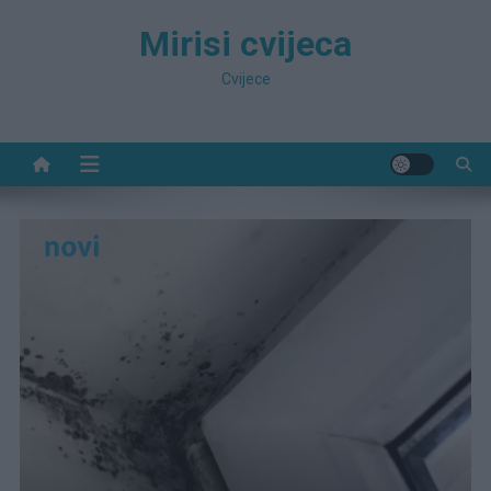
Preskočite
Mirisi cvijeca
na
sadržaj
Cvijece