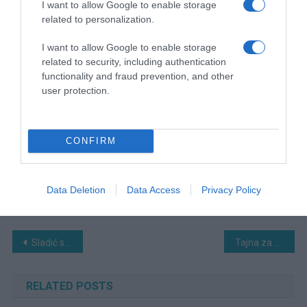
I want to allow Google to enable storage
related to personalization.
I want to allow Google to enable storage
related to security, including authentication
functionality and fraud prevention, and other
user protection.
CONFIRM
Data Deletion
Data Access
Privacy Policy
Navigacija
Sladić se 0glasio: Biće i mraza 0vih dana, evo kada stižu toplotni valovi, padat će rekordi
Tajna za stotine tikvica: Metoda posadi i zaboravi uz koju nećete morati raditi ništa!
članaka
RELATED POSTS