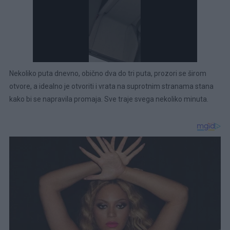
Nekoliko puta dnevno, obično dva do tri puta, prozori se širom
otvore, a idealno je otvoriti i vrata na suprotnim stranama stana
kako bi se napravila promaja. Sve traje svega nekoliko minuta.