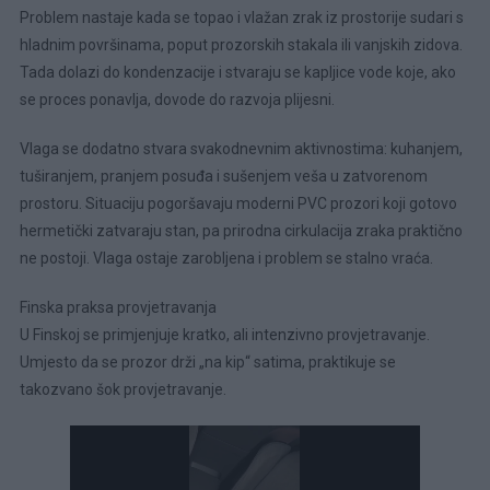
Problem nastaje kada se topao i vlažan zrak iz prostorije sudari s
hladnim površinama, poput prozorskih stakala ili vanjskih zidova.
Tada dolazi do kondenzacije i stvaraju se kapljice vode koje, ako
se proces ponavlja, dovode do razvoja plijesni.
Vlaga se dodatno stvara svakodnevnim aktivnostima: kuhanjem,
tuširanjem, pranjem posuđa i sušenjem veša u zatvorenom
prostoru. Situaciju pogoršavaju moderni PVC prozori koji gotovo
hermetički zatvaraju stan, pa prirodna cirkulacija zraka praktično
ne postoji. Vlaga ostaje zarobljena i problem se stalno vraća.
Finska praksa provjetravanja
U Finskoj se primjenjuje kratko, ali intenzivno provjetravanje.
Umjesto da se prozor drži „na kip“ satima, praktikuje se
takozvano šok provjetravanje.