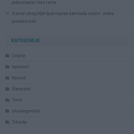
jednostavno i bez rerne.
3 stvari zbog k0jih ljudi najviše žale kada ostare: Jedna
posebno boli
KATEGORIJE
Cvijeće
Ispovesti
Novosti
Slana jela
Torte
Uncategorized
Zdravlje