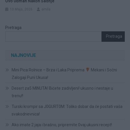
Ovo 0dmah Nakon Sadnje
10 Maja, 2026
amila
Pretraga
Pretraga
NAJNOVIJE
Mini Pica Rolnice – Brza i Laka Priprema
Mekani i Sočni
Zalogaji Puni Ukusa!
Desert za5 MINUTA! Bićete zadivljeni! ukusno i nestaje u
trenu!!
Turski krompir sa J0GURT0M: Toliko dobar da će postati vaša
svakodnevnica!
Ako imate 2 jaja i brašno, pripremite 0vaj ukusni recept!