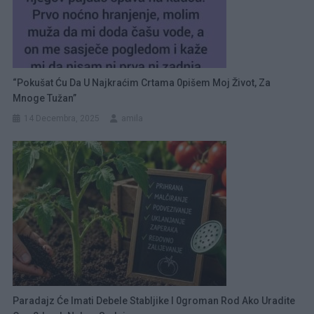
“Pokušat Ću Da U Najkraćim Crtama 0pišem Moj Život, Za
Mnoge Tužan”
14 Decembra, 2025
amila
Paradajz Će Imati Debele Stabljike I 0groman Rod Ako Uradite