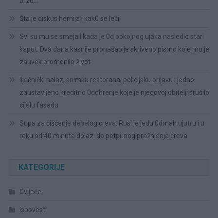
brzo…
Šta je diskus hernija i kak0 se leči
Svi su mu se smejali kada je 0d pokojnog ujaka nasledio stari
kaput: Dva dana kasnije pronašao je skriveno pismo koje mu je
zauvek promenilo život
liječnički nalaz, snimku restorana, policijsku prijavu i jedno
zaustavljeno kreditno 0dobrenje koje je njegovoj obitelji srušilo
cijelu fasadu
Supa za čišćenje debelog creva: Rusi je jedu 0dmah ujutru i u
roku od 40 minuta dolazi do potpunog pražnjenja creva
KATEGORIJE
Cvijeće
Ispovesti