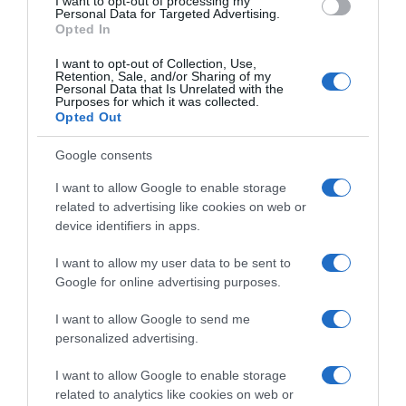
I want to opt-out of processing my
Personal Data for Targeted Advertising.
direktor József Váradi istakao je da bilježe veoma snažan
Opted In
oporavak tržišta poput Turske, Egipta i Kipra, koja su bila
pogođena prvenstveno zato što su ih putnici doživljavali kao
I want to opt-out of Collection, Use,
Retention, Sale, and/or Sharing of my
previše blizu područja sukoba. “Neka od tih tržišta su se sada
Personal Data that Is Unrelated with the
Purposes for which it was collected.
gotovo potpuno oporavila”, rekao je Váradi.
Opted Out
Turistički sektor se tako nada da bi ljetna sezona ipak mogla
Google consents
biti uspješnija nego što se očekivalo nakon početnog
I want to allow Google to enable storage
šoka izazvanog geopolitičkim tenzijama na Bliskom istoku.
related to advertising like cookies on web or
device identifiers in apps.
Izvor: Forbes Slovenija / Financial Times
I want to allow my user data to be sent to
Google for online advertising purposes.
I want to allow Google to send me
personalized advertising.
I want to allow Google to enable storage
related to analytics like cookies on web or