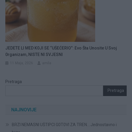
JEDETE LI MED K0JI SE “UŠEĆERIO”: Evo Šta Unosite U Svoj
0rganizam, NISTE NI SVJESNI
11 Maja, 2026
amila
Pretraga
Pretraga
NAJNOVIJE
BRZI NEMASNI UŠTIPCI G0T0VI ZA TREN….Jednostavno i