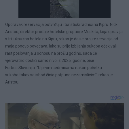
Oporavak rezervacija potvrđuju i turistički radnici na Kipru. Nick
Aristou, direktor prodaje hotelske grupacije Muskita, koja upravlja
s tri luksuzna hotela na Kipru, rekao je da se broj rezervacija od
maja ponovo povećava. Iako su prije izbijanja sukoba očekivali
rast poslovanja u odnosu na prošlu godinu, sada će
vjerovatno dostići samo nivo iz 2025. godine, piše
Forbes Slovenija. “U prvim sedmicama nakon početka
sukoba takav se ishod činio potpuno nezamislivim”, rekao je
Aristou.