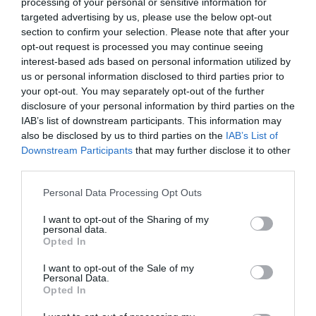
processing of your personal or sensitive information for
targeted advertising by us, please use the below opt-out
section to confirm your selection. Please note that after your
opt-out request is processed you may continue seeing
Popunjenost i dalje manja nego lani
interest-based ads based on personal information utilized by
Predsjednik kiparskog udruženja hotelijera PASYXE, Thanos
us or personal information disclosed to third parties prior to
Michaelides, izjavio je da se popunjenost hotela tokom
your opt-out. You may separately opt-out of the further
disclosure of your personal information by third parties on the
juna poboljšala u odnosu na proljetne mjesece, ali je i dalje
IAB’s list of downstream participants. This information may
ispod uobičajenog nivoa za ovo doba godine.
also be disclosed by us to third parties on the
IAB’s List of
Prosječna popunjenost hotela kreće se između 60 i 70 posto, dok
Downstream Participants
that may further disclose it to other
je u junu prošle godine iznosila oko 90 posto.
third parties.
Please note that this website/app uses one or more Google
Neki turistički sektori oporavili su se posebno brzo. Iz EasyJeta
Personal Data Processing Opt Outs
services and may gather and store information including but
navode da je Egipat u svega nekoliko sedmica prešao iz
not limited to your visit or usage behaviour. You may click to
I want to opt-out of the Sharing of my
negativnih rezultata u veoma snažan rast u odnosu na isti period
personal data.
grant or deny consent to Google and its third-party tags to
Opted In
prošle godine. Direktor EasyJet Holidaysa Garry Wilson rekao je
use your data for below specified purposes in below Google
investitorima da je riječ o jednom od najbržih oporavaka koje su
consent section.
I want to opt-out of the Sale of my
Personal Data.
zabilježili.
Opted In
Slična iskustva ima i niskotarifni prevoznik Wizz Air. Njegov izvršni