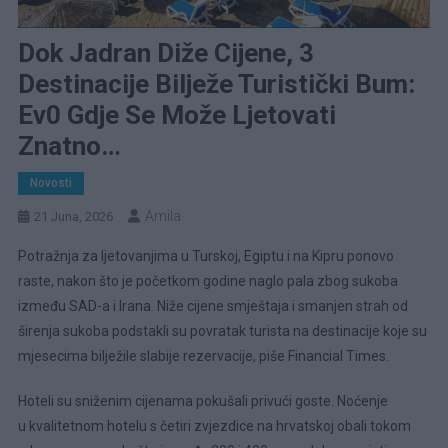
Dok Jadran Diže Cijene, 3
Destinacije Bilježe Turistički Bum:
Ev0 Gdje Se Može Ljetovati
Znatno…
Novosti
Amila
21 Juna, 2026
Potražnja za ljetovanjima u Turskoj, Egiptu i na Kipru ponovo
raste, nakon što je početkom godine naglo pala zbog sukoba
između SAD-a i Irana. Niže cijene smještaja i smanjen strah od
širenja sukoba podstakli su povratak turista na destinacije koje su
mjesecima bilježile slabije rezervacije, piše Financial Times.
Hoteli su sniženim cijenama pokušali privući goste. Noćenje
u kvalitetnom hotelu s četiri zvjezdice na hrvatskoj obali tokom