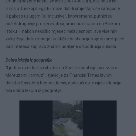
vrhunca sezone košta između 200 i 400 eura, dok se za isti
iznos u Turskoj ili Egiptu može dobiti smještaj više kategorije
ili paket s uslugom “all inclusive”. Istovremeno, putnici su
počeli drugačije procjenjivati sigurnosnu situaciju na Bliskom
istoku — nakon nekoliko mjeseci neizvjesnosti, sve više njih
zaključuje da su mnoge turističke destinacije koje su pretrpjele
pad interesa zapravo znatno udaljene od područja sukoba.
Dobra lekcija iz geografije
“Ljudi su uzeli kartu i shvatili da Sueski kanal nije povezan s
Moreuzom Hormuz”, izjavio je za Financial Times izvršni
direktor EasyJeta Kenton Jarvis, dodajući da je cijela situacija
bila dobra lekcija iz geografije.