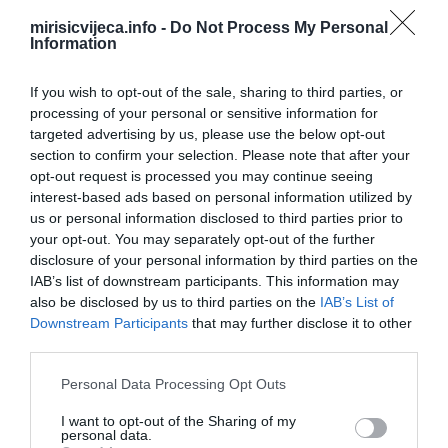
redovno vreme za spavanje i buđenje, priprema telo za odmor.
mirisicvijeca.info -
Do Not Process My Personal
Information
Pored toga, smanjenje vremena provedenog ispred ekrana pre
spavanja doprinosi poboljšanom kvalitetu odmora.
If you wish to opt-out of the sale, sharing to third parties, or
processing of your personal or sensitive information for
Pratite svoje fizičko blagostanje i zdravlje. Ukoliko se često budite
targeted advertising by us, please use the below opt-out
tokom noći, konsultacija sa zdravstvenim radnikom može biti
section to confirm your selection. Please note that after your
korisna kako bi se eliminisali svi medicinski razlozi za poremećaje
opt-out request is processed you may continue seeing
spavanja. Redovnom primenom ovih jednostavnih strategija,
interest-based ads based on personal information utilized by
možete postići više oporavljajućih noći i probuditi se podmlađeni,
us or personal information disclosed to third parties prior to
spremni za dan koji je pred vama.
your opt-out. You may separately opt-out of the further
disclosure of your personal information by third parties on the
IAB’s list of downstream participants. This information may
Narativ o otpornosti: Priča o Maliku i njegovim pocepanim
also be disclosed by us to third parties on the
IAB’s List of
patikama. Priča o Maliku, dvanaestogodišnjem dečaku, ilustruje
Downstream Participants
that may further disclose it to other
dubok uticaj koji saosećanje i pažnja odraslih mogu imati na život
third parties.
deteta. Dolazeći u školu u izlizanim patikama, Malikove okolnosti
Please note that this website/app uses one or more Google
Personal Data Processing Opt Outs
proizilaze iz majčine posvećenosti radu na dva posla kako bi
services and may gather and store information including but
zadovoljila osnovne potrebe porodice dok je njegov otac odsutan.
not limited to your visit or usage behaviour. You may click to
I want to opt-out of the Sharing of my
Iako se suočio sa zadirkivanjem od strane svojih drugova iz
personal data.
grant or deny consent to Google and its third-party tags to