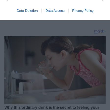
pažnja mogu značajno poboljšati svet, dok uspostavljanje
Data Deletion
Data Access
Privacy Policy
doslednih navika i praksa brige o sebi vode do mirnijih i efikasnijih
dana.