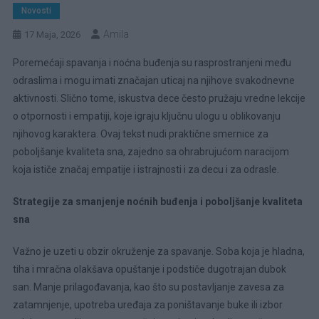
Novosti
Amila
17 Maja, 2026
Poremećaji spavanja i noćna buđenja su rasprostranjeni među
odraslima i mogu imati značajan uticaj na njihove svakodnevne
aktivnosti. Slično tome, iskustva dece često pružaju vredne lekcije
o otpornosti i empatiji, koje igraju ključnu ulogu u oblikovanju
njihovog karaktera. Ovaj tekst nudi praktične smernice za
poboljšanje kvaliteta sna, zajedno sa ohrabrujućom naracijom
koja ističe značaj empatije i istrajnosti i za decu i za odrasle.
Strategije za smanjenje noćnih buđenja i poboljšanje kvaliteta
sna
Važno je uzeti u obzir okruženje za spavanje. Soba koja je hladna,
tiha i mračna olakšava opuštanje i podstiče dugotrajan dubok
san. Manje prilagođavanja, kao što su postavljanje zavesa za
zatamnjenje, upotreba uređaja za poništavanje buke ili izbor