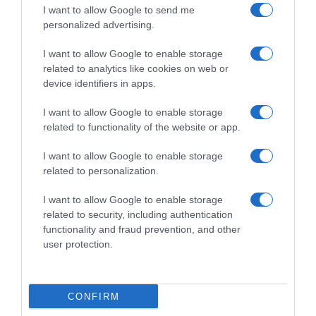
I want to allow Google to send me
potpuno transformiše život pojedinca. Značaj zajednice: Mali
personalized advertising.
činovi ljubaznosti mogu dovesti do značajnih
ishoda. Odgovornost i samodovoljnost: pojedinci bilo kog statusa
I want to allow Google to enable storage
related to analytics like cookies on web or
mogu drugima preneti značajne životne lekcije.
device identifiers in apps.
I want to allow Google to enable storage
related to functionality of the website or app.
I want to allow Google to enable storage
related to personalization.
I want to allow Google to enable storage
related to security, including authentication
functionality and fraud prevention, and other
user protection.
Integracija kvalitetnog sna, emocionalne stabilnosti i
podržavajućeg okruženja – što je primenljivo i na decu i na
CONFIRM
odrasle – olakšava poboljšanje zdravlja, povećano zadovoljstvo i
negovanje otpornosti. Malikova naracija ilustruje da saosećanje i