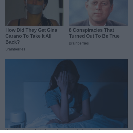
Uspostavljanje dosledne rutine spavanja, koju karakteriše