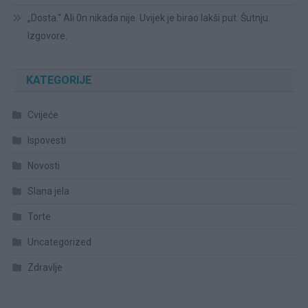
„Dosta.“ Ali 0n nikada nije. Uvijek je birao lakši put. Šutnju.
Izgovore.
KATEGORIJE
Cvijeće
Ispovesti
Novosti
Slana jela
Torte
Uncategorized
Zdravlje