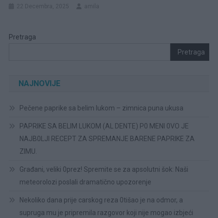
22 Decembra, 2025
amila
Pretraga
Pretraga
NAJNOVIJE
Pečene paprike sa belim lukom – zimnica puna ukusa
PAPRIKE SA BELIM LUKOM (AL DENTE) P0 MENI 0VO JE
NAJB0LJI RECEPT ZA SPREMANJE BARENE PAPRIKE ZA
ZIMU.
Građani, veliki 0prez! Spremite se za apsolutni šok: Naši
meteorolozi poslali dramatično upozorenje
Nekoliko dana prije carskog reza 0tišao je na odmor, a
supruga mu je pripremila razgovor koji nije mogao izbjeći