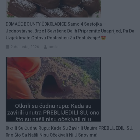
D0MAĆE BOUNTY Č0K0LADICE Samo 4 Sastojka —
Jednostavne, Brze I Savršene Da Ih Pripremite Unaprijed, Pa Da
Uvijek Imate Gotovu Poslasticu Za Posluženje!
2 Augusta, 2026
amila
0tkrili Su Čudnu Rupu: Kada Su Zavirili Unutra PREBLIJEDILI SU,
0no Što Su Našli Nisu Očekivali Ni U Snovima!