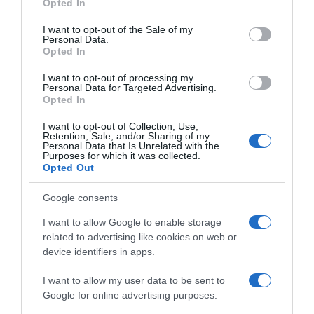
Opted In
razreda, što je dovelo do osećaja frustracije, Malik je uspeo da
use your data for below specified purposes in below Google
sačuva svoje dostojanstvo tokom celog tog iskušenja.
consent section.
I want to opt-out of the Sale of my
Personal Data.
Opted In
Gospođa Ramirez, Malikova učiteljica, primetila je izazove sa
kojima se suočava i odlučila je da ponudi svoju pomoć. Kroz
I want to opt-out of processing my
Personal Data for Targeted Advertising.
razgovore sa njim i njegovom majkom, uz pružanje diskretne
Opted In
podrške u vidu besplatnih obroka, odeće i novih cipela, negovala
I want to opt-out of Collection, Use,
je osećaj podrške zajednice za Malika.
Retention, Sale, and/or Sharing of my
Personal Data that Is Unrelated with the
Purposes for which it was collected.
Školski projekat u kojem su deca delila svoje lične priče značajno
Opted Out
je promenio gledišta njegovih drugova iz razreda. Otkrili su da se
iza spoljašnjeg izgleda često kriju nevidljivi izazovi. Na kraju,
Google consents
učenici su ga iznenadili poklonom novih patika, a Malik je svojim
I want to allow Google to enable storage
vršnjacima preneo ključnu lekciju: istinska snaga proizilazi iz
related to advertising like cookies on web or
istrajnosti, dostojanstva i empatije.
device identifiers in apps.
Koji se uvidi mogu izvući iz ove naracije?
Kvaliteti otpornosti i
I want to allow my user data to be sent to
istrajnosti su neophodni za prevazilaženje izazova koje život
Google for online advertising purposes.
predstavlja. Prisustvo empatije i podrške ima potencijal da