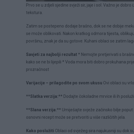
Prvo se u zdjeli sjedine svježi sir, jaje i sol. Važno je dob
tekstura.
Zatim se postepeno dodaje brašno, dok se ne dobije mekano, 
se može oblikovati. Nakon kratkog odmora tijesta, oblikuju
površinu, znak je da su gotove. Kuhani oblaci se zatim l
Savjeti za najbolji rezultat
* Nemojte pretjerivati s braš
kako se ne bi lijepili * Voda mora biti dobro prokuhana pri
prozračnost
Varijacije – prilagodite po svom ukusu
Ovi oblaci su vrlo 
**Slatka verzija:**
Dodajte čokoladne mrvice ili ih poslu
**Slana verzija:**
Umiješajte svježe začinsko bilje poput p
osnovni recept može se pretvoriti u više različitih jela.
Kako poslužiti
Oblaci od svježeg sira najukusniji su dok su