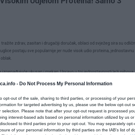
 Visokim Udjelom Proteina! Samo 3
tražite zdrav, zasitan i drugačiji doručak, oblaci od svježeg sira su odlič
uglice postaju sve popularnije jer nude visok udio proteina, jednostavnu
 oblak.
je iznenađujuće ukusan i mekan. Upravo u toj jednostavnosti leži njihova
meno lagano i hranjivo, idealno za početak dana ili brz međuobrok.
eca.info -
Do Not Process My Personal Information
cept je omiljen iz više razloga: * bogati su proteinima i pružaju dugotraj
to opt-out of the sale, sharing to third parties, or processing of your per
inarske vještine * mogu se pripremiti u slatkoj ili slanoj varijanti *
formation for targeted advertising by us, please use the below opt-out s
užurbana jutra Zbog svega toga, lako postaju redovan dio jelovnika.
r selection. Please note that after your opt-out request is processed y
eing interest-based ads based on personal information utilized by us or
disclosed to third parties prior to your opt-out. You may separately opt-
losure of your personal information by third parties on the IAB’s list of