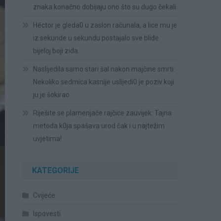
znaka konačno dobijaju ono što su dugo čekali
Héctor je gleda0 u zaslon računala, a lice mu je
iz sekunde u sekundu postajalo sve bliđe
bijeloj boji zida.
Naslijedila samo stari šal nakon majčine smrti:
Nekoliko sedmica kasnije uslijedi0 je poziv koji
ju je šokirao
Riješite se plamenjače rajčice zauvijek: Tajna
metoda k0ja spašava urod čak i u najtežim
uvjetima!
KATEGORIJE
Cvijeće
Ispovesti