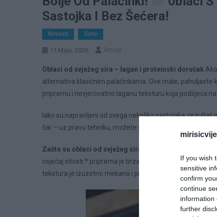
Bolje Od Palačinki!
0blaci S
Sastojka I Bez Šećera!
Novosti
Torte
Amila
11 Maja, 2026
Oblaci od svježeg sira – lagan i proteinski doručak
Ako 
alternativa klasičnim palačinkama. Ove male, pahuljaste k
pripremu i nevjerovatno laganu teksturu koja podsjeća na
Iako su napravljeni od svega nekoliko sastojaka, rezultat 
čar – uz pravu tehniku, možete dobiti jelo koje je istovre
mirisicvij
Zašto su oblaci od svježeg sira toliko popularni
Ovaj re
If you wish 
osjećaj sitosti * priprema je brza i ne zahtijeva posebne kul
sensitive in
tekstura je izuzetno mekana i prozračna * savršeni su za 
confirm you
continue se
information 
further disc