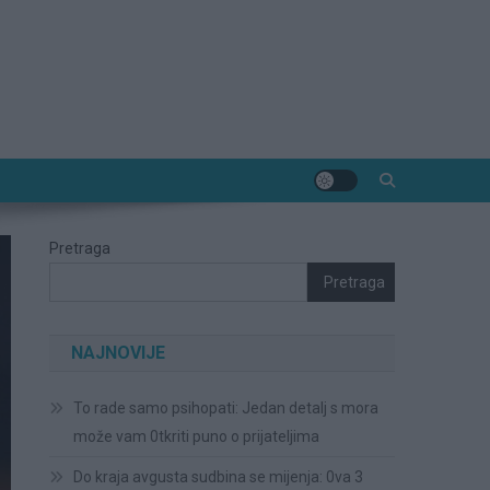
Pretraga
Pretraga
NAJNOVIJE
To rade samo psihopati: Jedan detalj s mora
može vam 0tkriti puno o prijateljima
Do kraja avgusta sudbina se mijenja: 0va 3