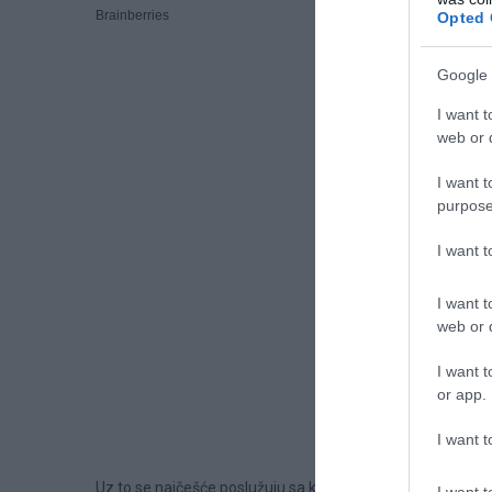
Opted 
Google 
I want t
web or d
I want t
purpose
I want 
I want t
web or d
I want t
or app.
I want t
Uz to se najčešće poslužuju sa kiselim vrhnjem, ali izbor 
I want t