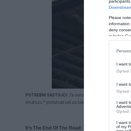
participants
Downstream 
Please note
information 
deny consent
in below Go
Persona
I want t
Opted 
I want t
Opted 
POTREBNI SASTOJCI:
Za osnovnu verziju potrebno vam je
I want 
strukturu * prstohvat soli za balans okusa * maslac za zav
Advertis
Opted 
I want t
of my P
was col