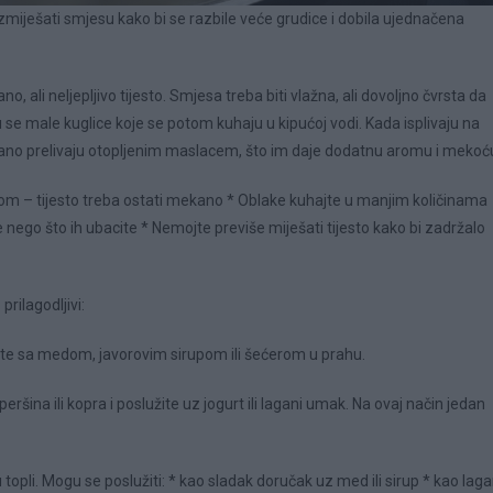
ro izmiješati smjesu kako bi se razbile veće grudice i dobila ujednačena
ali neljepljivo tijesto. Smjesa treba biti vlažna, ali dovoljno čvrsta da
 se male kuglice koje se potom kuhaju u kipućoj vodi. Kada isplivaju na
agano prelivaju otopljenim maslacem, što im daje dodatnu aromu i mekoć
nom – tijesto treba ostati mekano * Oblake kuhajte u manjim količinama
je nego što ih ubacite * Nemojte previše miješati tijesto kako bi zadržalo
prilagodljivi:
žite sa medom, javorovim sirupom ili šećerom u prahu.
eršina ili kopra i poslužite uz jogurt ili lagani umak. Na ovaj način jedan
 topli. Mogu se poslužiti: * kao sladak doručak uz med ili sirup * kao laga