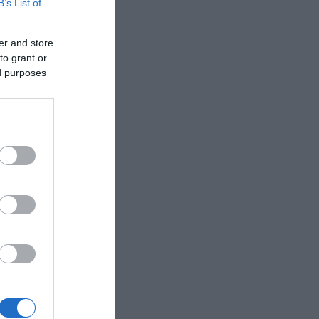
B’s List of
er and store
to grant or
ed purposes