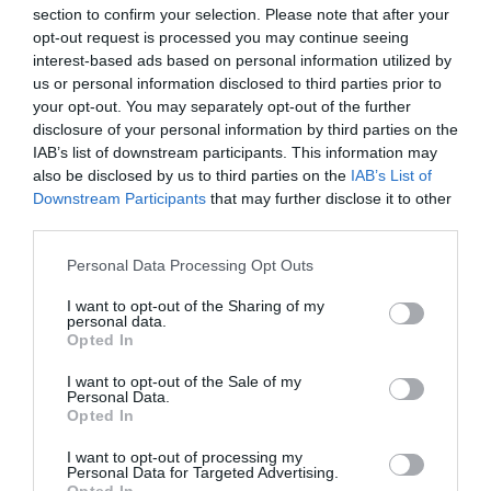
section to confirm your selection. Please note that after your
toplim sirupom postepeno, da sve lijepo upije.
opt-out request is processed you may continue seeing
interest-based ads based on personal information utilized by
Kolač ostaviti da se potpuno ohladi i upije sav preljev. Najljepši je
us or personal information disclosed to third parties prior to
kada odstoji nekoliko sati, a još bolji sutradan, jer tada postane
your opt-out. You may separately opt-out of the further
baš sočan, mekan i punog ukusa. Siječe se na kocke ili rombove i
disclosure of your personal information by third parties on the
IAB’s list of downstream participants. This information may
služi uz kafu. Spolja podsjeća na baklavu, ali se pravi mnogo
also be disclosed by us to third parties on the
IAB’s List of
jednostavnije jer nema razvlačenja ni slaganja kora, a ukus je
Downstream Participants
that may further disclose it to other
bogat, orašast i predivno sirupast.
third parties.
Please note that this website/app uses one or more Google
Personal Data Processing Opt Outs
services and may gather and store information including but
not limited to your visit or usage behaviour. You may click to
I want to opt-out of the Sharing of my
personal data.
grant or deny consent to Google and its third-party tags to
Opted In
use your data for below specified purposes in below Google
consent section.
I want to opt-out of the Sale of my
Personal Data.
Opted In
I want to opt-out of processing my
Personal Data for Targeted Advertising.