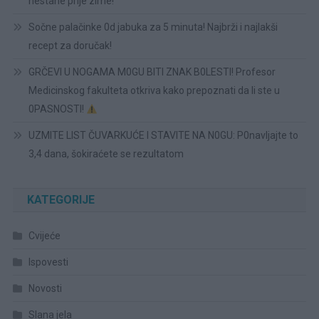
nestane prije zime!
Sočne palačinke 0d jabuka za 5 minuta! Najbrži i najlakši
recept za doručak!
GRČEVI U NOGAMA M0GU BITI ZNAK B0LESTI! Profesor
Medicinskog fakulteta otkriva kako prepoznati da li ste u
0PASNOSTI!
UZMITE LIST ČUVARKUĆE I STAVITE NA N0GU: P0navljajte to
3,4 dana, šokiraćete se rezultatom
KATEGORIJE
Cvijeće
Ispovesti
Novosti
Slana jela