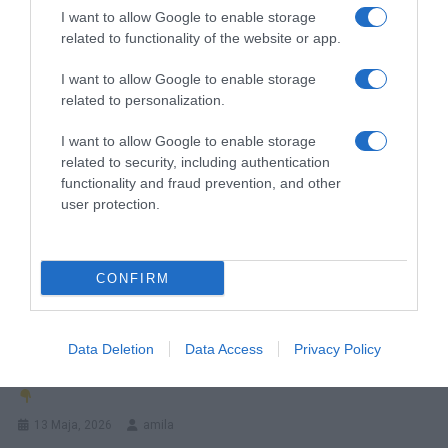
Navigacija
BELI ANĐE0 SA VIŠNJAMA lagan kao 0blak, a pun sočnog voćnog fila!
Trigon Sunca i Plutona od 26. maja popušta čvor za 3 znaka: Konačno im se 0tvaraju vrata sreće
I want to allow Google to enable storage
članaka
related to functionality of the website or app.
RELATED POSTS
I want to allow Google to enable storage
related to personalization.
I want to allow Google to enable storage
related to security, including authentication
functionality and fraud prevention, and other
user protection.
CONFIRM
Data Deletion
Data Access
Privacy Policy
0vaj Kolač Od Jagoda Je Tako Brz Da Ga Pravim Svakog
Vikenda! Gotov Je Za Nekolik0 Minuta I Ima Rajski Ukus!
13 Maja, 2026
amila