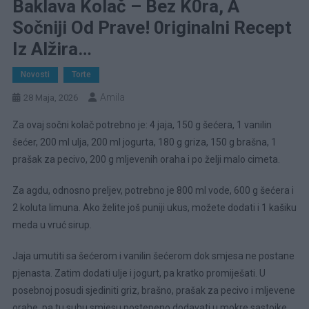
Baklava Kolač – Bez K0ra, A
Sočniji Od Prave! 0riginalni Recept
Iz Alžira…
Novosti
Torte
Amila
28 Maja, 2026
Za ovaj sočni kolač potrebno je: 4 jaja, 150 g šećera, 1 vanilin
šećer, 200 ml ulja, 200 ml jogurta, 180 g griza, 150 g brašna, 1
prašak za pecivo, 200 g mljevenih oraha i po želji malo cimeta.
Za agdu, odnosno preljev, potrebno je 800 ml vode, 600 g šećera i
2 koluta limuna. Ako želite još puniji ukus, možete dodati i 1 kašiku
meda u vruć sirup.
Jaja umutiti sa šećerom i vanilin šećerom dok smjesa ne postane
pjenasta. Zatim dodati ulje i jogurt, pa kratko promiješati. U
posebnoj posudi sjediniti griz, brašno, prašak za pecivo i mljevene
orahe, pa tu suhu smjesu postepeno dodavati u mokre sastojke.