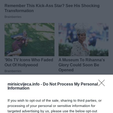
mirisicvijeca.info -
Do Not Process My Personal
Dok se kolač peče, skuhati agdu. U šerpu staviti vodu, šećer i
Information
kolutove limuna, pa kuhati oko 10 do 15 minuta od trenutka kada
provri. Sirup treba da bude gust, ali ne previše težak. Ako
If you wish to opt-out of the sale, sharing to third parties, or
processing of your personal or sensitive information for
dodajete med, ubacite ga pred kraj kuhanja i promiješajte. Vruć
targeted advertising by us, please use the below opt-out
kolač izbosti čačkalicom ili nožem na nekoliko mjesta, pa ga preliti