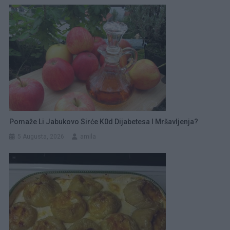
Pomaže Li Jabukovo Sirće K0d Dijabetesa I Mršavljenja?
5 Augusta, 2026
amila