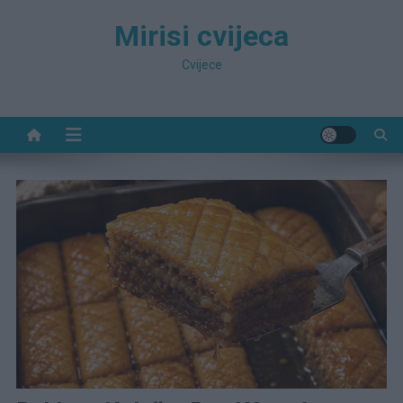
Preskočite
Mirisi cvijeca
na
sadržaj
Cvijece