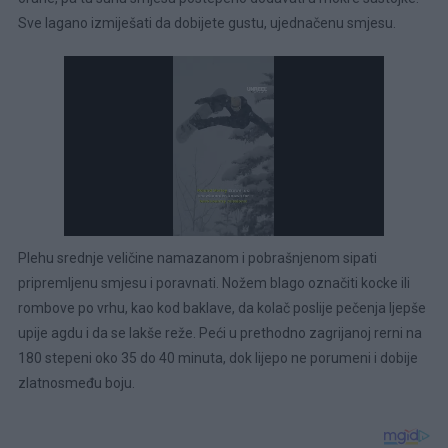
Sve lagano izmiješati da dobijete gustu, ujednačenu smjesu.
Plehu srednje veličine namazanom i pobrašnjenom sipati
pripremljenu smjesu i poravnati. Nožem blago označiti kocke ili
rombove po vrhu, kao kod baklave, da kolač poslije pečenja ljepše
upije agdu i da se lakše reže. Peći u prethodno zagrijanoj rerni na
180 stepeni oko 35 do 40 minuta, dok lijepo ne porumeni i dobije
zlatnosmeđu boju.