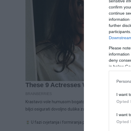
sensitive in
confirm you
continue se
information 
further disc
participants
Downstream 
Please note
information 
deny consent
in below Go
Persona
I want t
Opted 
Krastavci vole humusom bogato tlo. Prilikom sadnje u zeml
biljci osigurati dovoljno dušika za snažan rast.
I want t
Opted 
U fazi cvjetanja i formiranja plodova: tečno đubrivo od 