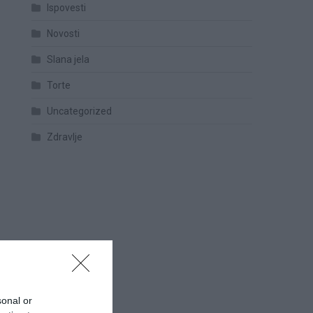
Ispovesti
Novosti
Slana jela
Torte
Uncategorized
Zdravlje
sonal or