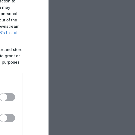
ection to
ou may
 personal
out of the
 downstream
B’s List of
er and store
to grant or
ed purposes