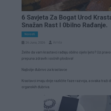
6 Savjeta Za Bogat Urod Krast
Snažan Rast I 0bilno Rađanje.
Novosti
Amila
26 Juna, 2026
Želite da vam krastavci rađaju obilno cijelo ljeto? Uz pravo
prepuna zdravih i sočnih plodova!
Najbolje đubrivo za krastavce
Krastavci imaju dvije različite faze razvoja, a svaka traži d
organskih đubriva.