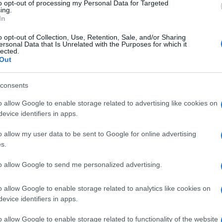
to opt-out of processing my Personal Data for Targeted
iše kalija. Kalij pomaže da plodovi budu hrskavi, sočni i otporniji na bolest
ing.
In
ve (izvor dušika) i gaveza (bogat kalijem) u omjeru 1:1. Razrijedite s
o opt-out of Collection, Use, Retention, Sale, and/or Sharing
ersonal Data that Is Unrelated with the Purposes for which it
lected.
Out
vi na preveliku količinu soli u zemljištu, pa su organska đubriva sigurniji 
consents
o allow Google to enable storage related to advertising like cookies on
evice identifiers in apps.
o allow my user data to be sent to Google for online advertising
 da se zagrije na suncu i zalijevajte isključivo oko korijena. Tako ćete
s.
to allow Google to send me personalized advertising.
o allow Google to enable storage related to analytics like cookies on
evice identifiers in apps.
korova i štiti plitko korijenje od isušivanja.
o allow Google to enable storage related to functionality of the website