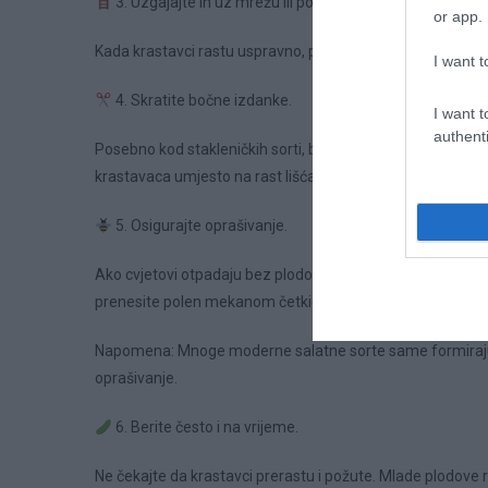
3. Uzgajajte ih uz mrežu ili potporu.
or app.
Kada krastavci rastu uspravno, plodovi ne leže na zemlji, ma
I want t
4. Skratite bočne izdanke.
I want t
authenti
Posebno kod stakleničkih sorti, bočne izdanke skratite iza 
krastavaca umjesto na rast lišća.
5. Osigurajte oprašivanje.
Ako cvjetovi otpadaju bez plodova, moguće je da nema dovol
prenesite polen mekanom četkicom s cvijeta na cvijet.
Napomena: Mnoge moderne salatne sorte same formiraju p
oprašivanje.
6. Berite često i na vrijeme.
Ne čekajte da krastavci prerastu i požute. Mlade plodove re