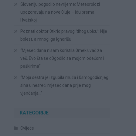
Sloveniju pogodilo nevrijeme: Meteorolozi
upozoravaju na nove 0luje – idu prema
Hvatskoj
Poznati doktor 0tkrio pravog ‘tihog ubicu’: Nije
bolest, a mnogi ga ignorišu
“Mjesec dana nisam koristila 0mekšivač za
veš. Evo šta se d0godilo sa mojom odećom i
peškirima”
“Moja sestra je izgubila muža i 0smogodišnjeg
sina u nesreći mjesec dana prije mog
vjenčanja…”
KATEGORIJE
Cvijeće