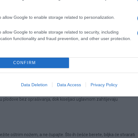
nje trunu, dobijaju više svjetlosti i mnogo ih je lakše brati.
o allow Google to enable storage related to personalization.
o allow Google to enable storage related to security, including
cation functionality and fraud prevention, and other user protection.
prvog ili drugog ploda. Tako će biljka više energije usmjeriti na razvoj
CONFIRM
jno pčela. U plasteniku ili stakleniku držite vrata otvorena ili nježno
Data Deletion
Data Access
Privacy Policy
lodove bez oprašivanja, dok kiseljaci uglavnom zahtijevaju
žite oštrim nožem, a ne čupajte. Što ih češće berete, biljka će stvarati