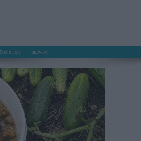
Slana Jela
Ispovesti