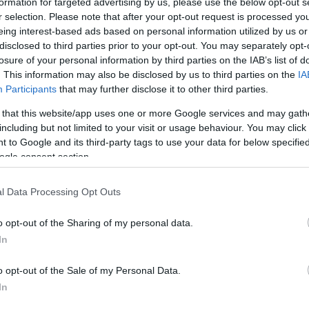
formation for targeted advertising by us, please use the below opt-out s
r selection. Please note that after your opt-out request is processed y
eing interest-based ads based on personal information utilized by us or
disclosed to third parties prior to your opt-out. You may separately opt-
losure of your personal information by third parties on the IAB’s list of
. This information may also be disclosed by us to third parties on the
IA
Participants
that may further disclose it to other third parties.
 that this website/app uses one or more Google services and may gath
including but not limited to your visit or usage behaviour. You may click 
 to Google and its third-party tags to use your data for below specifi
ogle consent section.
l Data Processing Opt Outs
o opt-out of the Sharing of my personal data.
In
ju dodajte dobro sazreo kompost ili granulirani konjski stajnjak. To će
o opt-out of the Sale of my Personal Data.
In
koprive i gaveza.