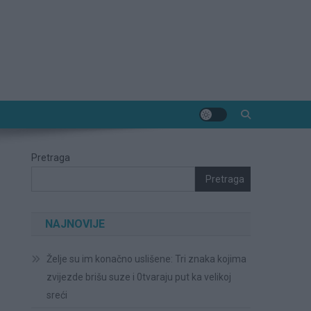
Pretraga
Pretraga
NAJNOVIJE
Želje su im konačno uslišene: Tri znaka kojima
zvijezde brišu suze i 0tvaraju put ka velikoj
sreći