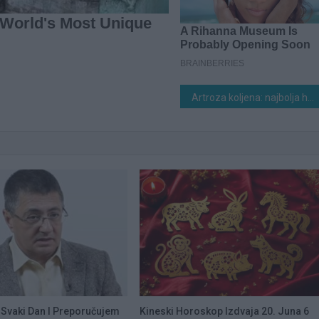
Artroza koljena: najbolja hrana za 0bnovu hrskavice
Svaki Dan I Preporučujem
Kineski Horoskop Izdvaja 20. Juna 6