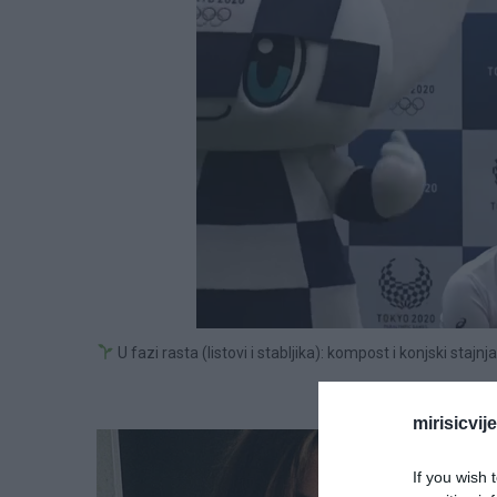
U fazi rasta (listovi i stabljika): kompost i konjski stajnja
mirisicvij
If you wish 