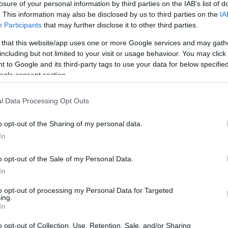
losure of your personal information by third parties on the IAB’s list of
. This information may also be disclosed by us to third parties on the
IA
Participants
that may further disclose it to other third parties.
 that this website/app uses one or more Google services and may gath
including but not limited to your visit or usage behaviour. You may click 
 to Google and its third-party tags to use your data for below specifi
ogle consent section.
davno očekivali. To može biti vraćeni dug, zaostala isplata ili drugi priho
l Data Processing Opt Outs
odmire nagomilane troškove.
o opt-out of the Sharing of my personal data.
In
o opt-out of the Sale of my Personal Data.
In
to opt-out of processing my Personal Data for Targeted
ing.
In
o opt-out of Collection, Use, Retention, Sale, and/or Sharing