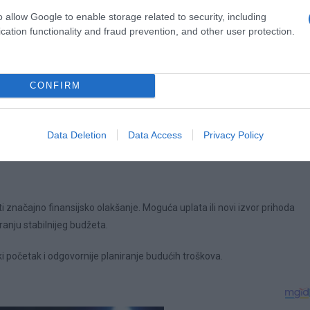
o allow Google to enable storage related to security, including
up novcu mogao donijeti osjećaj veće sigurnosti.
cation functionality and fraud prevention, and other user protection.
CONFIRM
izvora. Moguća je isplata honorara, nagrada, povrat novca ili druga prili
Data Deletion
Data Access
Privacy Policy
o upravljanje novcem i smanjenje postojećih dugovanja.
 značajno finansijsko olakšanje. Moguća uplata ili novi izvor prihoda
anju stabilnijeg budžeta.
ski početak i odgovornije planiranje budućih troškova.