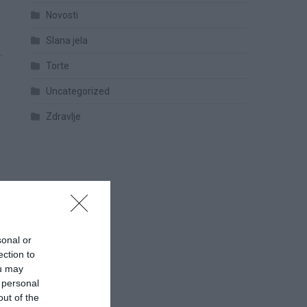
Novosti
Slana jela
.
Torte
Uncategorized
Zdravlje
sonal or
ection to
ou may
 personal
out of the