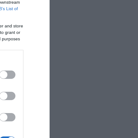
 downstream
B’s List of
er and store
to grant or
ed purposes
d