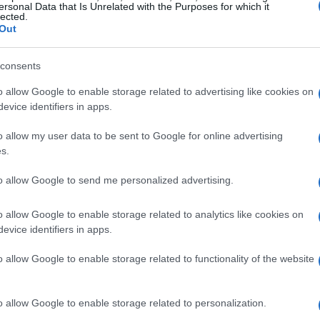
ersonal Data that Is Unrelated with the Purposes for which it
lected.
Out
consents
o allow Google to enable storage related to advertising like cookies on
evice identifiers in apps.
o allow my user data to be sent to Google for online advertising
s.
to allow Google to send me personalized advertising.
o allow Google to enable storage related to analytics like cookies on
riliku stabilizirati budžet i zatvoriti dio svojih finansijskih obaveza.
evice identifiers in apps.
o allow Google to enable storage related to functionality of the website
posao, bonus ili uspješno okončan finansijski dogovor. Taj novac mog
o allow Google to enable storage related to personalization.
aveza.