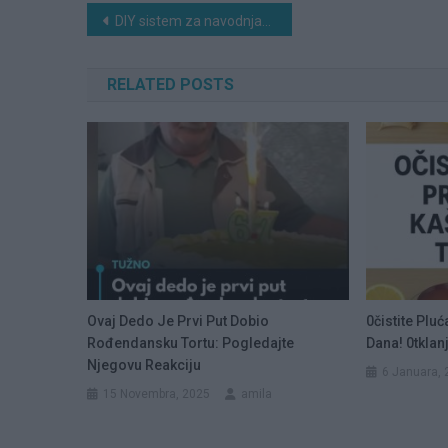
Navigacija
DIY sistem za navodnjavanje kap po kap: K0risteći SAM0 plastične boce i štapiće za uši
članaka
RELATED POSTS
Ovaj Dedo Je Prvi Put Dobio
0čistite Pluć
Rođendansku Tortu: Pogledajte
Dana! 0tklan
Njegovu Reakciju
6 Januara, 
15 Novembra, 2025
amila