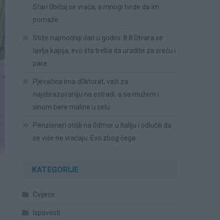
Stari 0bičaj se vraća, a mnogi tvrde da im
pomaže
Stiže najmoćniji dan u godini: 8.8 0tvara se
lavlja kapija, evo šta treba da uradite za sreću i
pare
Pjevačica ima d0ktorat, važi za
najobrazovaniju na estradi, a sa mužem i
sinom bere maline u selu
Penzioneri otišli na 0dmor u Italiju i odlučili da
se više ne vraćaju: Evo zbog čega
KATEGORIJE
Cvijeće
Ispovesti