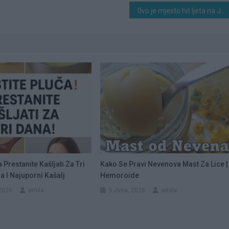
0vo je mjesto hit ljeta na Jadranu: Ima jednu 0d najljepših plaža, ali i pravilo koje skupo košta
a Prestanite Kašljati Za Tri
Kako Se Pravi Nevenova Mast Za Lice |
ja I Najuporni Kašalj
Hemoroide
2026
amila
9 Juna, 2026
amila