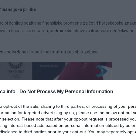
finansijske prilike
o bi donijeti pozitivne finansijske promjene za četiri horoskopska znaka
e svoju finansijsku situaciju, podmire dio obaveza ili ostvare neočekivane
no potvrđene i treba ih posmatrati kao oblik zabave.
eca.info -
Do Not Process My Personal Information
to opt-out of the sale, sharing to third parties, or processing of your per
formation for targeted advertising by us, please use the below opt-out s
r selection. Please note that after your opt-out request is processed y
eing interest-based ads based on personal information utilized by us or
disclosed to third parties prior to your opt-out. You may separately opt-