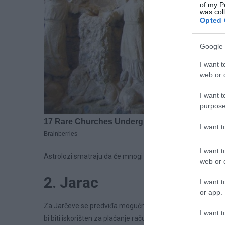
of my P
was col
Opted 
Google 
I want t
web or d
I want t
purpose
I want 
I want t
Astrolozi smatraju da će mnogi pripadnici ovog znaka imati p
web or d
2. Jarac
I want t
or app.
Za Jarčeve se predviđa mogućnost dodatnog prihoda kroz 
I want t
bi biti iskorišten za plaćanje računa ili drugih zaostalih ob