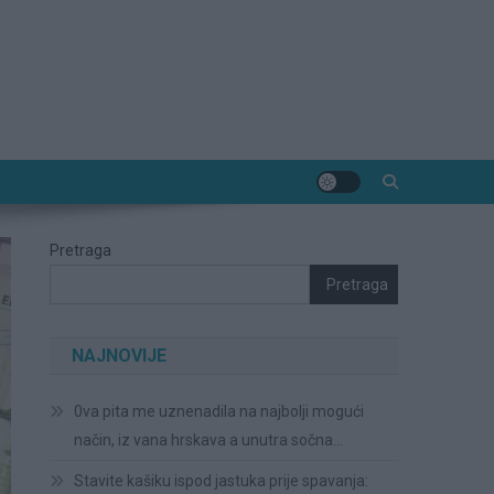
Pretraga
Pretraga
NAJNOVIJE
0va pita me uznenadila na najbolji mogući
način, iz vana hrskava a unutra sočna…
Stavite kašiku ispod jastuka prije spavanja: