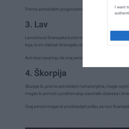
I want t
Prema astrološkim prognozama, upravo bi odgovoran prist
authenti
3. Lav
Lavovima bi finansijska korist mogla stići iz neočekivanog 
koja će im olakšati finansijsku situaciju.
Astrolozi savjetuju da ovaj period iskoriste za racionaln
4. Škorpija
Škorpije bi, prema astrološkim tumačenjima, mogle osjetiti
mogao bi pomoći u podmirivanju zaostalih obaveza i stvar
Ovaj period mogao bi predstavljati priliku za novi finansij