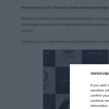
Horoskop za 6. juli: Ova četiri znaka očekuju povoljnije 
Prema astrološkim tumačenjima, ponedjeljak, 6. juli, moga
Astrologija navodi da bi oni mogli dobiti priliku da poprav
prihode.
Naravno, riječ je o astrološkim prognozama koje nisu nauč
mirisicvij
If you wish 
sensitive in
confirm you
continue se
information 