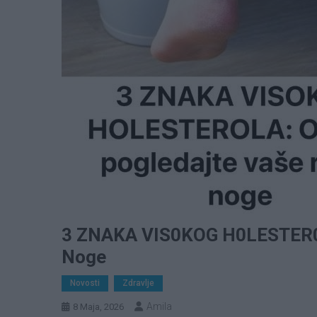
3 ZNAKA VIS0KOG H0LESTER0L
Noge
Novosti
Zdravlje
Amila
8 Maja, 2026