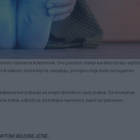
išenim razinama kolesterola. Ovo posebno stanje karakteriziraju različit
 ili slabost, čireve koji ne zacjeljuju, promjenu boje kože na nogama i
 je zakazati konzultacije sa svojim liječnikom opće prakse. Za smanjenje
e hrane, odlučiti se za hranjive namirnice, baviti se tjelesnom
 SIMPTOMI BOLESNE JETRE…