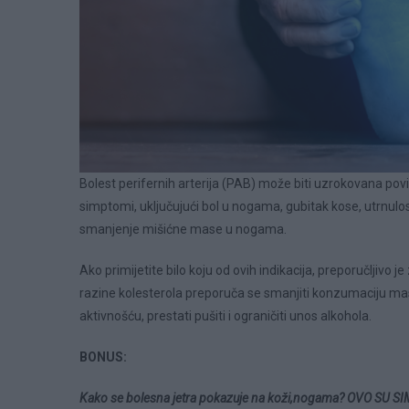
Bolest perifernih arterija (PAB) može biti uzrokovana pov
simptomi, uključujući bol u nogama, gubitak kose, utrnulost
smanjenje mišićne mase u nogama.
Ako primijetite bilo koju od ovih indikacija, preporučljivo
razine kolesterola preporuča se smanjiti konzumaciju masn
aktivnošću, prestati pušiti i ograničiti unos alkohola.
BONUS:
Kako se bolesna jetra pokazuje na koži,nogama? OVO SU