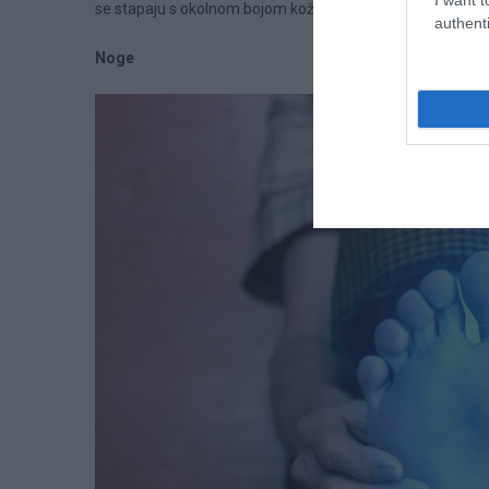
se stapaju s okolnom bojom kože.
authenti
Noge