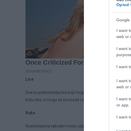
Opted 
Google 
I want t
web or d
I want t
purpose
I want 
Lice
I want t
web or d
Dva su pokazatelja lica koji mogu ukazivati ​​na visoke ra
I want t
kutu oka, a mogu se povezati i sa stanjima poput dijabetesa,
or app.
Ruke
I want t
Ksantelazma također može utjecati na ruke, manifestiraju
I want t