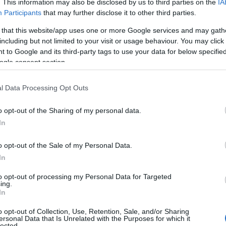
. This information may also be disclosed by us to third parties on the
IA
Participants
that may further disclose it to other third parties.
 that this website/app uses one or more Google services and may gath
including but not limited to your visit or usage behaviour. You may click 
 to Google and its third-party tags to use your data for below specifi
ogle consent section.
l Data Processing Opt Outs
anja visokog kolesterola, postoje slučajevi u kojima određeni dijelovi tijel
o opt-out of the Sharing of my personal data.
išenu razinu kolesterola.
In
o opt-out of the Sale of my Personal Data.
In
to opt-out of processing my Personal Data for Targeted
ing.
In
o opt-out of Collection, Use, Retention, Sale, and/or Sharing
ersonal Data that Is Unrelated with the Purposes for which it
lected.