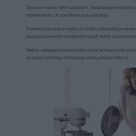
Često se naziva “tihim ubojicom”, visoki kolesterol običn
manifestirati u tri specifična područja tijela.
Prekomjerna razina masti u krvotoku pokazatelj je visoko
postupno povećati vjerojatnost raznih teških zdravstvenih
Naime, nakupljanje kolesterola unutar arterija može u kon
povodom srčanog i moždanog udara, prenosi Index.hr.