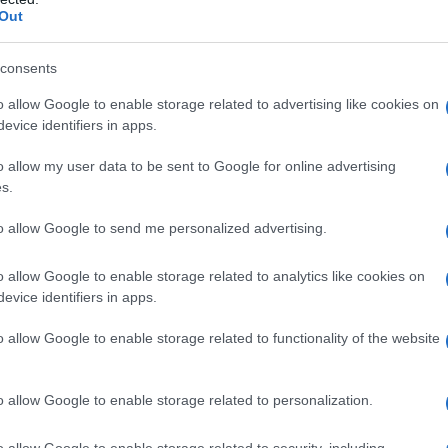
Out
consents
o allow Google to enable storage related to advertising like cookies on
evice identifiers in apps.
o allow my user data to be sent to Google for online advertising
s.
to allow Google to send me personalized advertising.
o allow Google to enable storage related to analytics like cookies on
evice identifiers in apps.
zine kolesterola: ksantelazma, žute naslage koje se nalaze u unutarnjem
o allow Google to enable storage related to functionality of the website
 visokog krvnog tlaka, pretilosti i pušenja; i bijeli prsten na rožnici oka.
o allow Google to enable storage related to personalization.
ći se kao kvržice na zglobovima koje imaju glatku teksturu i neprimjetn
o allow Google to enable storage related to security, including