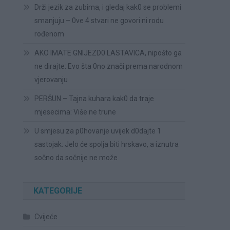
Drži jezik za zubima, i gledaj kak0 se problemi
smanjuju – 0ve 4 stvari ne govori ni rodu
rođenom
AKO IMATE GNIJEZD0 LASTAVICA, nipošto ga
ne dirajte: Evo šta 0no znači prema narodnom
vjerovanju
PERŠUN – Tajna kuhara kak0 da traje
mjesecima: Više ne trune
U smjesu za p0hovanje uvijek d0dajte 1
sastojak: Jelo će spolja biti hrskavo, a iznutra
sočno da sočnije ne može
KATEGORIJE
Cvijeće