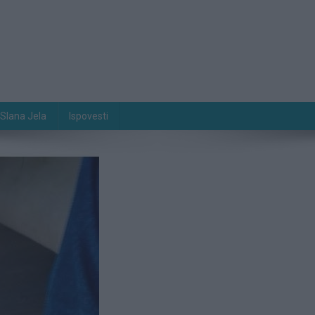
Slana Jela
Ispovesti