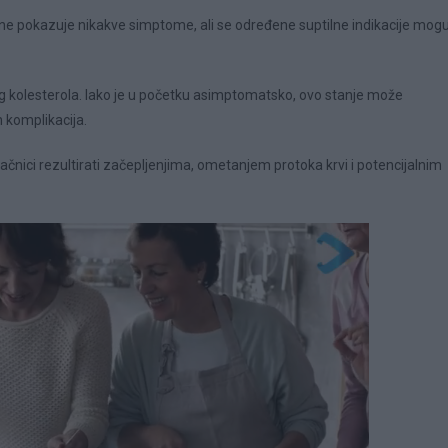
o ne pokazuje nikakve simptome, ali se određene suptilne indikacije mog
g kolesterola. Iako je u početku asimptomatsko, ovo stanje može
 komplikacija.
ačnici rezultirati začepljenjima, ometanjem protoka krvi i potencijalnim