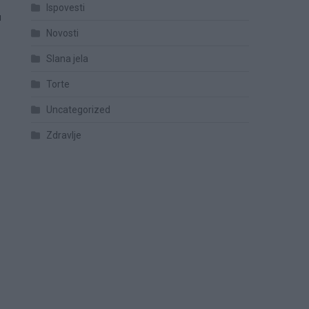
Ispovesti
u
Novosti
Slana jela
Torte
Uncategorized
Zdravlje