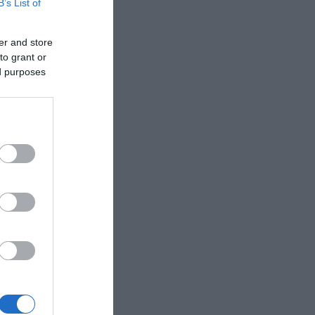
B’s List of
er and store
to grant or
ed purposes
a