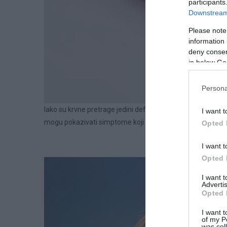
participants
Downstream 
Please note
information 
deny consent
in below Go
Persona
Iako su krvne pretrage jedini definitivni način dijagnosticir
I want t
mogu pokazivati ​​simptome koji bi mogli ukazivati ​​na pov
Opted 
I want t
Opted 
I want 
Advertis
Opted 
I want t
of my P
was col