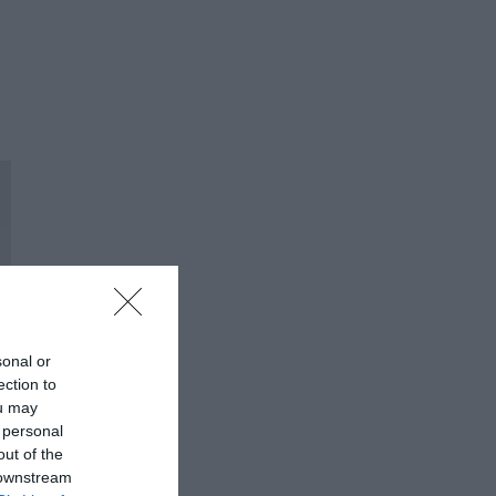
sonal or
ection to
ou may
 personal
out of the
 downstream