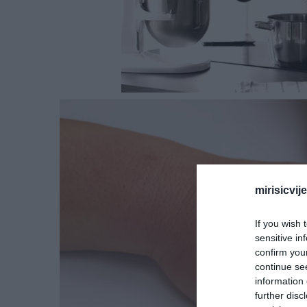
mirisicvij
If you wish 
sensitive in
confirm you
continue se
information 
further disc