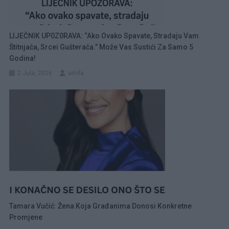
LIJEČNIK UP0Z0RAVA: “Ako Ovako Spavate, Stradaju Vam
Štitnjača, Srcei Gušterača.” Može Vas Sustići Za Samo 5
Godina!
2 Jula, 2026
amila
Tamara Vučić: Žena Koja Građanima Donosi Konkretne
Promjene