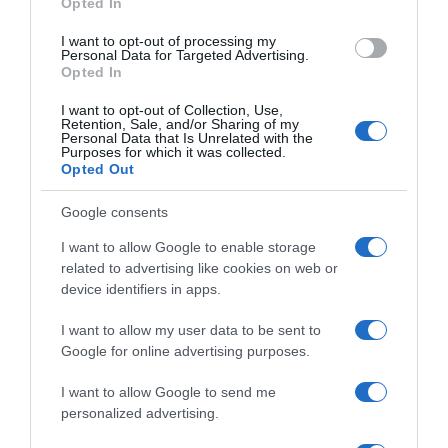
koji vas čeka iza ugla. Pred vama je period velike zarade jer ćete
Opted In
biti nagrađeni za svoj rad onako kako i dolikuje.
I want to opt-out of processing my
Personal Data for Targeted Advertising.
Opted In
Finansijski preporod je na vidiku
I want to opt-out of Collection, Use,
Ljeto ispunjeno blagostanjem za ova tri znaka moglo bi označiti
Retention, Sale, and/or Sharing of my
Personal Data that Is Unrelated with the
početak novog poglavlja. Dok se drugi budu žalili na krizu, vi biste
Purposes for which it was collected.
konačno mogli riješiti zaostale obaveze i pritom sačuvati dovoljno
Opted Out
novca za uživanje.
Google consents
Planete su, prema astrolozima, odradile svoj dio posla, a na vama
I want to allow Google to enable storage
je da prepoznate prilike koje vam dolaze.
related to advertising like cookies on web or
device identifiers in apps.
Prestanite brojati svaku marku i strahovati od svakog računa.
I want to allow my user data to be sent to
Sudbina se, barem prema zvijezdama, okreće u vašu korist –
Google for online advertising purposes.
ostaje vam samo da iskoristite ono što vam se nudi.
I want to allow Google to send me
personalized advertising.