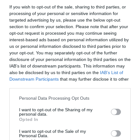
Bonus kojem se niste nadali, dodatni posao ili pomoć prijatelja –
If you wish to opt-out of the sale, sharing to third parties, or
sve će se poklopiti u pravo vrijeme.
processing of your personal or sensitive information for
targeted advertising by us, please use the below opt-out
Ovo je pravo ljeto obilja u kojem ćete imati osjećaj da vas prati
section to confirm your selection. Please note that after your
neobična, ali veoma pozitivna sreća. Ne pitajte odakle dolazi, već
opt-out request is processed you may continue seeing
je prihvatite i mudro rasporedite. Intuicija će vam biti izuzetno
interest-based ads based on personal information utilized by
snažna, zato vjerujte sebi kada osjetite da je neka prilika prava.
us or personal information disclosed to third parties prior to
your opt-out. You may separately opt-out of the further
disclosure of your personal information by third parties on the
Djevica: Trud konačno dolazi na naplatu
IAB’s list of downstream participants. This information may
also be disclosed by us to third parties on the
IAB’s List of
Dosta je bilo šutnje i rada u sjeni dok drugi ubiru zasluge. Ako
Downstream Participants
that may further disclose it to other
imate osjećaj da ste predugo ulagali trud bez odgovarajuće
third parties.
nagrade, sada dolazi vrijeme promjena.
Please note that this website/app uses one or more Google
Personal Data Processing Opt Outs
services and may gather and store information including but
Sve ono što ste strpljivo radili i odrađivali „prekovremeno“ moglo
not limited to your visit or usage behaviour. You may click to
I want to opt-out of the Sharing of my
bi se konačno pretvoriti u konkretnu finansijsku korist.
personal data.
grant or deny consent to Google and its third-party tags to
Opted In
use your data for below specified purposes in below Google
Ovo berićetno ljeto donosi vam priliku da se izborite za ono što
consent section.
I want to opt-out of the Sale of my
zaslužujete, bilo kroz povišicu, unapređenje ili potpuno novi posao
Personal Data.