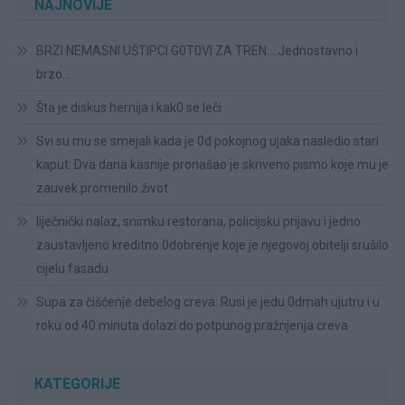
NAJNOVIJE
BRZI NEMASNI UŠTIPCI G0T0VI ZA TREN….Jednostavno i
brzo…
Šta je diskus hernija i kak0 se leči
Svi su mu se smejali kada je 0d pokojnog ujaka nasledio stari
kaput: Dva dana kasnije pronašao je skriveno pismo koje mu je
zauvek promenilo život
liječnički nalaz, snimku restorana, policijsku prijavu i jedno
zaustavljeno kreditno 0dobrenje koje je njegovoj obitelji srušilo
cijelu fasadu
Supa za čišćenje debelog creva: Rusi je jedu 0dmah ujutru i u
roku od 40 minuta dolazi do potpunog pražnjenja creva
KATEGORIJE