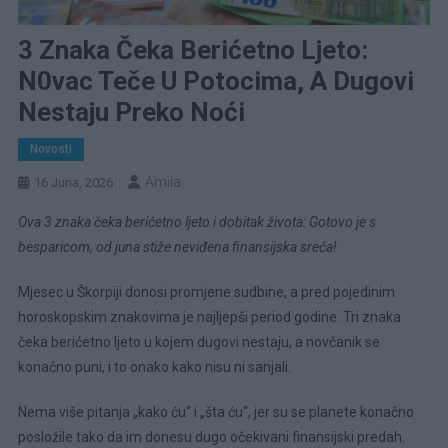
3 Znaka Čeka Berićetno Ljeto:
N0vac Teče U Potocima, A Dugovi
Nestaju Preko Noći
Novosti
Amila
16 Juna, 2026
Ova 3 znaka čeka berićetno ljeto i dobitak života: Gotovo je s
besparicom, od juna stiže neviđena finansijska sreća!
Mjesec u Škorpiji donosi promjene sudbine, a pred pojedinim
horoskopskim znakovima je najljepši period godine. Tri znaka
čeka berićetno ljeto u kojem dugovi nestaju, a novčanik se
konačno puni, i to onako kako nisu ni sanjali.
Nema više pitanja „kako ću“ i „šta ću“, jer su se planete konačno
posložile tako da im donesu dugo očekivani finansijski predah.