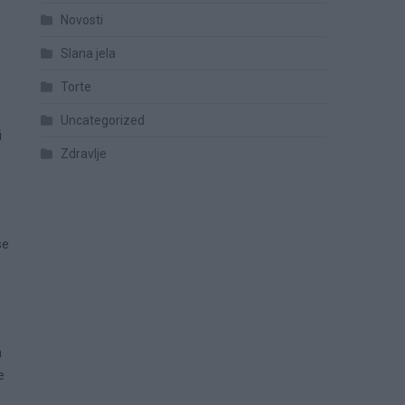
Novosti
Slana jela
Torte
Uncategorized
i
Zdravlje
se
m
e