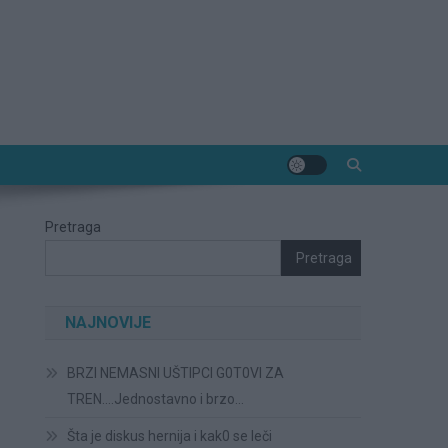
Pretraga
Pretraga
NAJNOVIJE
BRZI NEMASNI UŠTIPCI G0T0VI ZA
TREN….Jednostavno i brzo…
Šta je diskus hernija i kak0 se leči