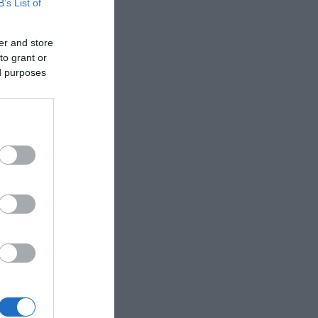
B’s List of
er and store
to grant or
ed purposes