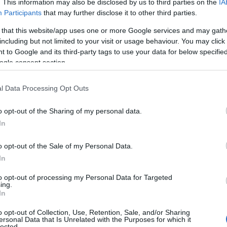
. This information may also be disclosed by us to third parties on the
IA
Participants
that may further disclose it to other third parties.
 izrazito povoljno razdoblje tijekom kojeg se uspostavljaju dugoročni
 that this website/app uses one or more Google services and may gath
e učinke, ali također imaju veću vjerojatnost uspjeha u usporedbi s
including but not limited to your visit or usage behaviour. You may click 
 to Google and its third-party tags to use your data for below specifi
ogle consent section.
l Data Processing Opt Outs
o opt-out of the Sharing of my personal data.
In
o opt-out of the Sale of my Personal Data.
In
to opt-out of processing my Personal Data for Targeted
ing.
In
o opt-out of Collection, Use, Retention, Sale, and/or Sharing
ersonal Data that Is Unrelated with the Purposes for which it
lected.