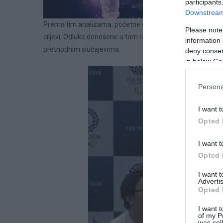
participants
Downstream 
Prema tim analizama, početne godine ciklusa predstavljaju
Please note
ciljevi. Odluke donesene u tom razdoblju mogu imati trajn
information 
prethodnim slučajevima.
deny consent
in below Go
Persona
I want t
Opted 
I want t
Opted 
I want 
Advertis
Opted 
I want t
of my P
was col