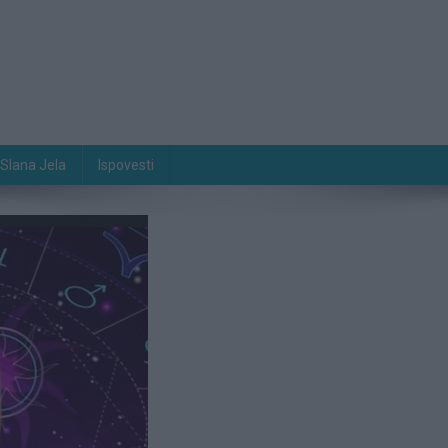
Slana Jela
Ispovesti