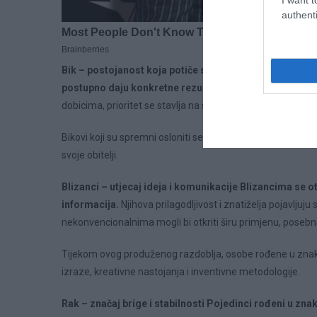
authenti
Bik – postojanost koja potiče sigurnost Tijekom ovog r
postupno daju konkretne rezultate.
Naglasak je na stabi
dobicima, prioritet se stavlja na sigurnost i spokoj koji proi
Bikovi koji su spremni osloniti se na svoje iskustvo i odr
svoje obitelji.
Blizanci – utjecaj ideja i komunikacije Blizancima se 
informacija.
Njihova prilagodljivost i znatiželja pojavljuju
nekonvencionalnima mogli bi otkriti širu primjenu, posebn
Tijekom ovog produženog razdoblja, osobe rođene u znaku 
izraze, kreativne nastojanja i inventivne metodologije.
Rak – značaj brige i stabilnosti Pojedinci rođeni u zna