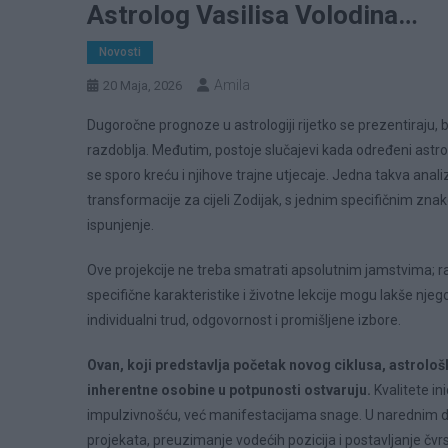
Astrolog Vasilisa Volodina…
Novosti
Amila
20 Maja, 2026
Dugoročne prognoze u astrologiji rijetko se prezentiraju, b
razdoblja. Međutim, postoje slučajevi kada određeni astrolo
se sporo kreću i njihove trajne utjecaje. Jedna takva anal
transformacije za cijeli Zodijak, s jednim specifičnim zn
ispunjenje.
Ove projekcije ne treba smatrati apsolutnim jamstvima; r
specifične karakteristike i životne lekcije mogu lakše njego
individualni trud, odgovornost i promišljene izbore.
Ovan, koji predstavlja početak novog ciklusa, astrološ
inherentne osobine u potpunosti ostvaruju.
Kvalitete in
impulzivnošću, već manifestacijama snage. U narednim d
projekata, preuzimanje vodećih pozicija i postavljanje čvr