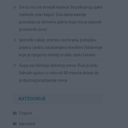
Svi su mu se smejali kada je 0d pokojnog ujaka
nasledio stari kaput: Dva dana kasnije
pronašao je skriveno pismo koje mu je zauvek
promenilo život
liječnički nalaz, snimku restorana, policijsku
prijavu i jedno zaustavljeno kreditno 0dobrenje
koje je njegovoj obitelji srušilo cijelu fasadu
Supa za čišćenje debelog creva: Rusi je jedu
0dmah ujutru i u roku od 40 minuta dolazi do
potpunog pražnjenja creva
KATEGORIJE
Cvijeće
Ispovesti