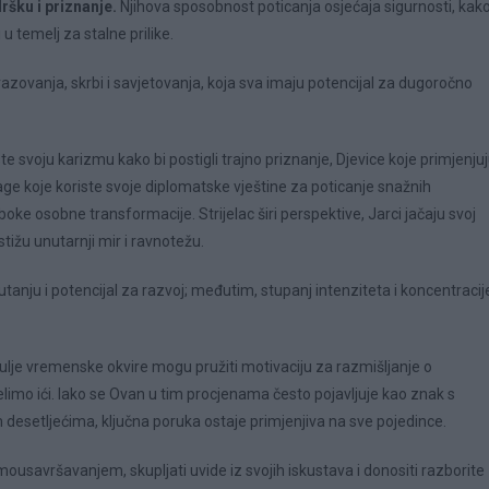
ršku i priznanje.
Njihova sposobnost poticanja osjećaja sigurnosti, kak
u temelj za stalne prilike.
zovanja, skrbi i savjetovanja, koja sva imaju potencijal za dugoročno
te svoju karizmu kako bi postigli trajno priznanje, Djevice koje primjenju
age koje koriste svoje diplomatske vještine za poticanje snažnih
e osobne transformacije. Strijelac širi perspektive, Jarci jačaju svoj
tižu unutarnji mir i ravnotežu.
nju i potencijal za razvoj; međutim, stupanj intenziteta i koncentracij
lje vremenske okvire mogu pružiti motivaciju za razmišljanje o
elimo ići. Iako se Ovan u tim procjenama često pojavljuje kao znak s
desetljećima, ključna poruka ostaje primjenjiva na sve pojedince.
mousavršavanjem, skupljati uvide iz svojih iskustava i donositi razborite