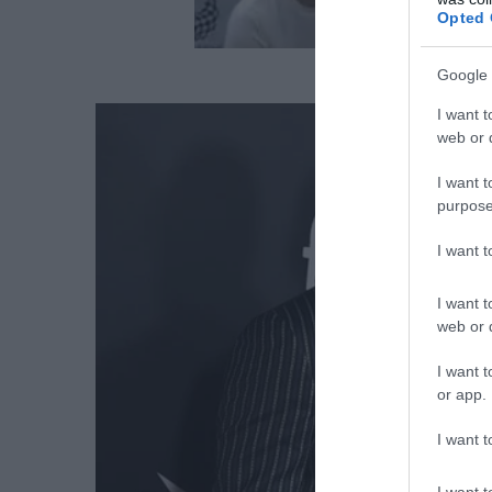
Opted 
Google 
I want t
web or d
I want t
purpose
I want 
I want t
web or d
I want t
or app.
I want t
I want t