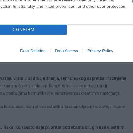
cation functionality and fraud prevention, and other user protection.
azdoblja, Bik doživljava transformaciju u kojoj kontinuirani napori
CONFIRM
lnosti, resursima i dugoročnim ulaganjima. Umjesto težnje za trenutnim
zlazi iz razboritog planiranja.
Data Deletion
Data Access
Privacy Policy
žati dosljednost mogu uspostaviti čvrste temelje ne samo za sebe već i za
otvaraju vrata u područje znanja, tehnološkog napretka i razmjene
 se kao značajne prednosti. Koncepti koji su se nekada činili
o u područjima komunikacije, obrazovanja i kreativnih nastojanja.
Blizanaca imaju priliku ostaviti značajan utjecaj kroz svoje pisane
ku Raka, koji često daju prioritet potrebama drugih nad vlastitim,