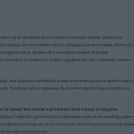
udući da se disciplina obično fokusira na kraće cikluse i prijelazna
zi ispituju šire vremenske okvire, oslanjajući se na kretanje planeta koj
iza sugerira da će sljedeća dva desetljeća donijeti značajne
akom posebno poznatim po svojim izgledima za rast, stabilnost i osobno
adije, one služe kao simboličan prikaz vremenskog okvira tijekom kojeg 
vati. Središnja tema naglašava da se prilike identificiraju i koriste kroz
ki se tumači kao ulazak u produženu fazu u kojoj se njegove
icijative, hrabrosti i spremnosti na djelovanje sada se ne smatraju puko
esetljećima očekuje se da će Ovan imati veće mogućnosti za pokretanj
stih temelja za budućnost.