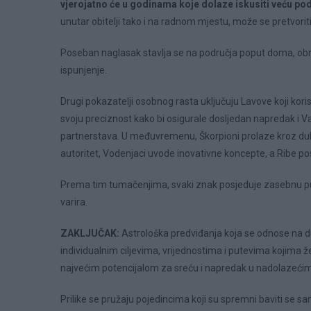
vjerojatno će u godinama koje dolaze iskusiti veću pod
unutar obitelji tako i na radnom mjestu, može se pretvoriti 
Poseban naglasak stavlja se na područja poput doma, obra
ispunjenje.
Drugi pokazatelji osobnog rasta uključuju Lavove koji koris
svoju preciznost kako bi osigurale dosljedan napredak i V
partnerstava. U međuvremenu, Škorpioni prolaze kroz dubok
autoritet, Vodenjaci uvode inovativne koncepte, a Ribe pos
Prema tim tumačenjima, svaki znak posjeduje zasebnu puta
varira.
ZAKLJUČAK:
Astrološka predviđanja koja se odnose na du
individualnim ciljevima, vrijednostima i putevima kojima ž
najvećim potencijalom za sreću i napredak u nadolazećim 
Prilike se pružaju pojedincima koji su spremni baviti se sa