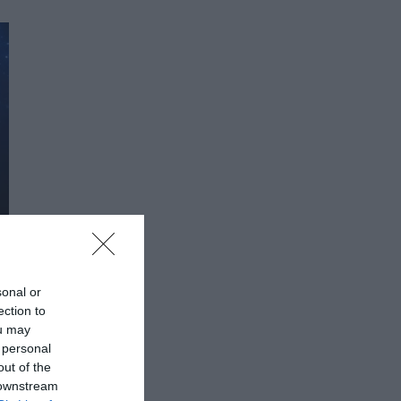
sonal or
ection to
ou may
 personal
out of the
 downstream